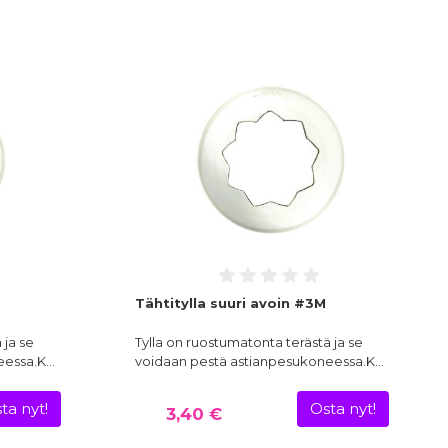
Tähtitylla suuri avoin #3M
 ja se
Tylla on ruostumatonta terästä ja se
eessa.K…
voidaan pestä astianpesukoneessa.K…
ta nyt!
Osta nyt!
3,40 €