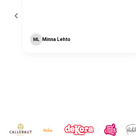
Minna Lehto
ML
Page 2 of 60