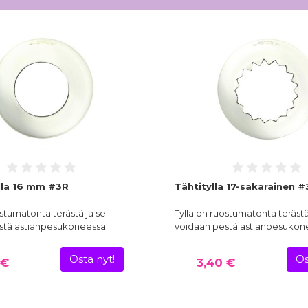
lla 16 mm #3R
Tähtitylla 17-sakarainen 
ostumatonta terästä ja se
Tylla on ruostumatonta terästä
stä astianpesukoneessa…
voidaan pestä astianpesuko
Osta nyt!
Os
 €
3,40 €