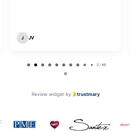
JV
J
2 / 60
Review widget
by
trustmary