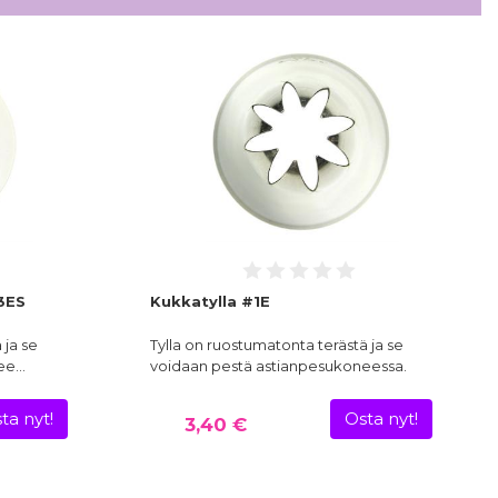
#3ES
Kukkatylla #1E
 ja se
Tylla on ruostumatonta terästä ja se
nee…
voidaan pestä astianpesukoneessa.
ta nyt!
Osta nyt!
3,40 €