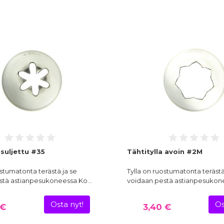
 suljettu #35
Tähtitylla avoin #2M
ostumatonta terästä ja se
Tylla on ruostumatonta terästä
stä astianpesukoneessa.Ko…
voidaan pestä astianpesukon
Osta nyt!
Os
 €
3,40 €