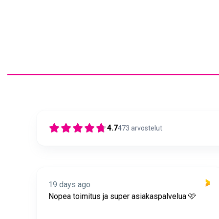
4.7
473
arvostelut
19 days ago
itus
Nopea toimitus ja super asiakaspalvelua 🩷