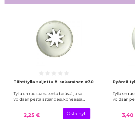
Tähtitylla suljettu 8-sakarainen #30
Pyöreä ty
Tylla on ruostumatonta terästä ja se
Tylla on ru
voidaan pestä astianpesukoneessa…
voidaan pe
Osta nyt!
2,25 €
3,40