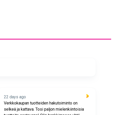
22 days ago
23 
Verkkokaupan tuotteiden hakutoiminto on
Hyv
selkeä ja kattava. Tosi paljon mielenkiintoisia
asia