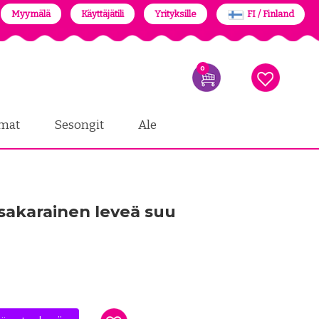
Myymälä
Käyttäjätili
Yrityksille
FI / Finland
0
mat
Sesongit
Ale
5-sakarainen leveä suu