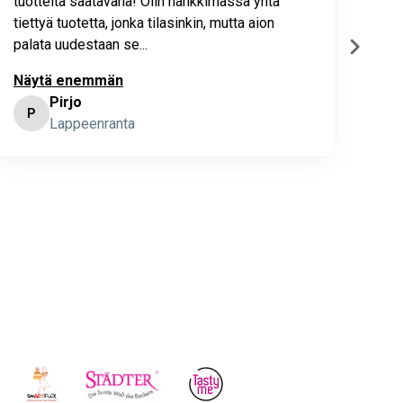
tuotteita saatavana! Olin hankkimassa yhtä
joho
tiettyä tuotetta, jonka tilasinkin, mutta aion
palata uudestaan se...
Näytä enemmän
Pirjo
P
K
Lappeenranta