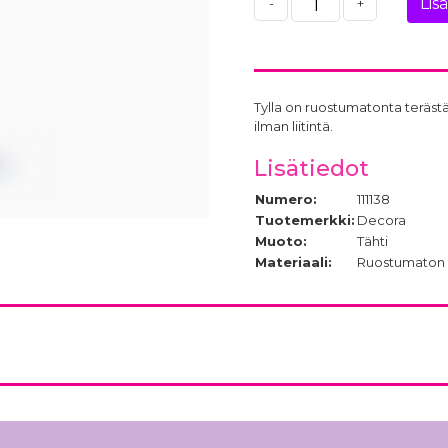
Lis
-
+
Tylla on ruostumatonta terästä
ilman liitintä.
Lisätiedot
Numero:
111138
Tuotemerkki:
Decora
Muoto:
Tähti
Materiaali:
Ruostumaton 