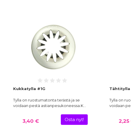
Kukkatylla #1G
Tähtitylla
Tylla on ruostumatonta terästä ja se
Tylla on ru
voidaan pestä astianpesukoneessa.K…
voidaan pe
Osta nyt!
3,40 €
2,25