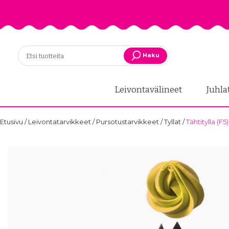
Haku
Leivontavälineet
Juhla
Etusivu
/
Leivontatarvikkeet
/
Pursotustarvikkeet
/
Tyllat
/
Tähtitylla (F