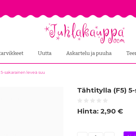
tarvikkeet
Uutta
Askartelu ja puuha
Tee
5) 5-sakarainen leveä suu
Tähtitylla (F5) 
Hinta:
2,90 €