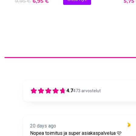
9,95 €
6,95 €
5,75
4.7
473
arvostelut
20 days ago
itus
Nopea toimitus ja super asiakaspalvelua 🩷