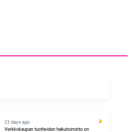
23 days ago
23 
Verkkokaupan tuotteiden hakutoiminto on
Hyv