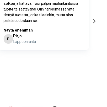
selkeä ja kattava. Tosi paljon mielenkiintoisia
asia
tuotteita saatavana! Olin hankkimassa yhtä
joho
tiettyä tuotetta, jonka tilasinkin, mutta aion
palata uudestaan se...
Näytä enemmän
Pirjo
P
K
Lappeenranta