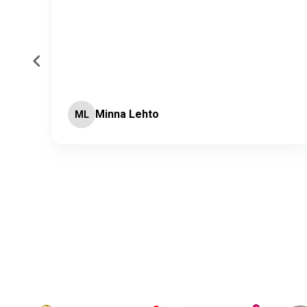
Minna Lehto
ML
Page 2 of 60