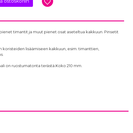
ää ostoskoriin
i pienet timantit ja muut pienet osat aseteltua kakkuun. Pinsetit
en koristeiden lisäämiseen kakkuun, esim. timanttien,
s.
iaali on ruostumatonta terästä.Koko 210 mm.