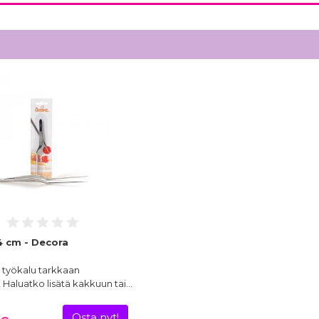
4 cm - Decora
 työkalu tarkkaan
! Haluatko lisätä kakkuun tai…
Osta nyt!