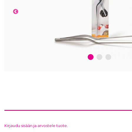
1
2
3
Kirjaudu sisään ja arvostele tuote.