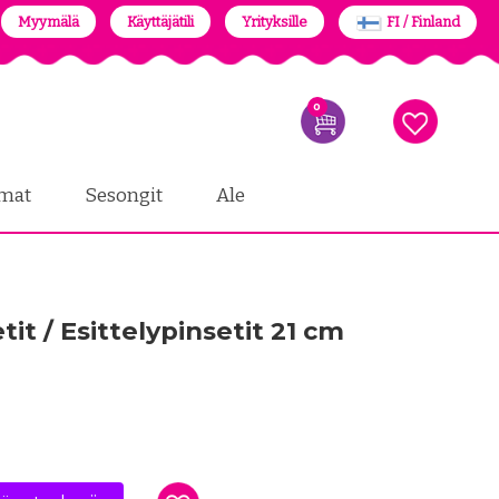
Myymälä
Käyttäjätili
Yrityksille
FI / Finland
0
mat
Sesongit
Ale
tit / Esittelypinsetit 21 cm