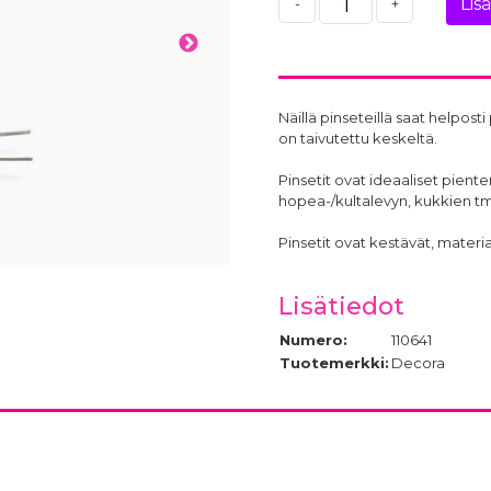
Lis
-
+
Näillä pinseteillä saat helpost
on taivutettu keskeltä.
Pinsetit ovat ideaaliset pient
hopea-/kultalevyn, kukkien tm
Pinsetit ovat kestävät, mater
Lisätiedot
Numero:
110641
Tuotemerkki:
Decora