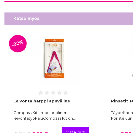
Katso myös
-30%
Leivonta harppi apuväline
Pinsetit 1
Compass Kit - monipuolinen
Täydellinen
leivontatyökaluCompass Kit on…
koristeluun
Osta nyt!