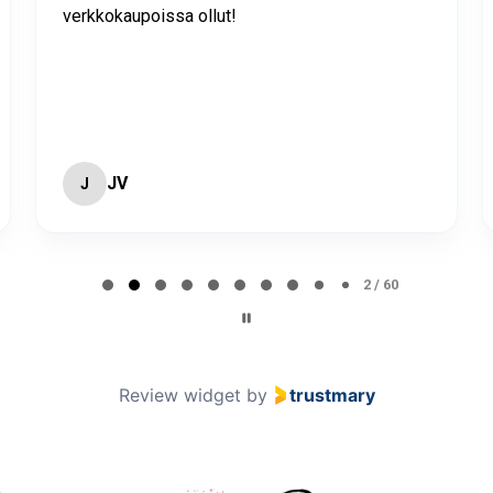
verkkokaupoissa ollut!
JV
J
2 / 60
Review widget
by
trustmary