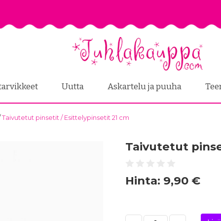
tarvikkeet
Uutta
Askartelu ja puuha
Tee
/
Taivutetut pinsetit / Esittelypinsetit 21 cm
Taivutetut pinse
Hinta:
9,90 €