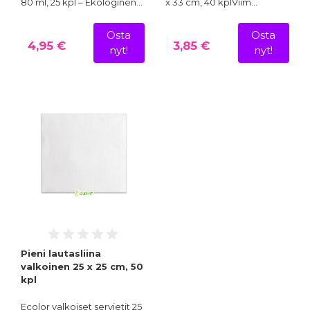
80 ml, 25 kpl – Ekologinen…
x 33 cm, 40 kplViim…
Osta
Osta
4,95 €
3,85 €
nyt!
nyt!
Pieni lautasliina
valkoinen 25 x 25 cm, 50
kpl
Ecolor valkoiset servietit 25