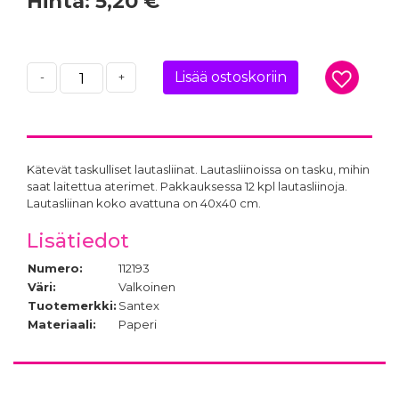
Hinta:
5,20 €
Lisää ostoskoriin
-
+
Kätevät taskulliset lautasliinat. Lautasliinoissa on tasku, mihin
saat laitettua aterimet. Pakkauksessa 12 kpl lautasliinoja.
Lautasliinan koko avattuna on 40x40 cm.
Lisätiedot
Numero:
112193
Väri:
Valkoinen
Tuotemerkki:
Santex
Materiaali:
Paperi