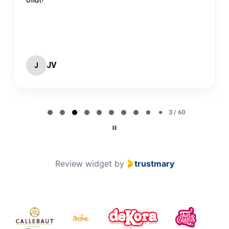
JV
J
Page 3 of 60
3 / 60
Review widget
by
trustmary