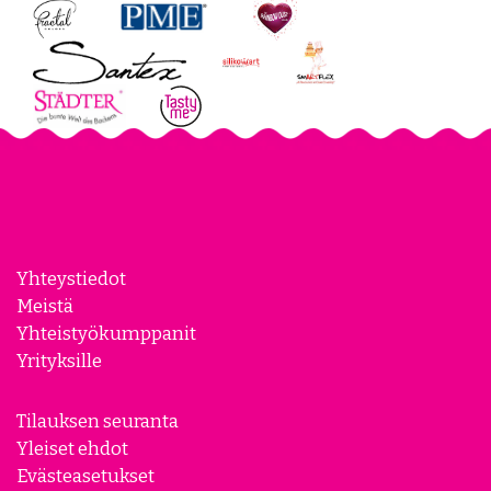
Yhteystiedot
Meistä
Yhteistyökumppanit
Yrityksille
Tilauksen seuranta
Yleiset ehdot
Evästeasetukset