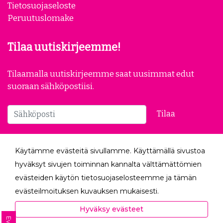
Tietosuojaseloste
Peruutuslomake
Tilaa uutiskirjeemme!
Tilaamalla uutiskirjeemme saat uusimmat edut
suoraan sähköpostiisi.
Tilaa
Seuraa meitä
Käytämme evästeitä sivullamme. Käyttämällä sivustoa
hyväksyt sivujen toiminnan kannalta välttämättömien
evästeiden käytön tietosuojaselosteemme ja tämän
evästeilmoituksen kuvauksen mukaisesti.
Hyväksyessäsi analytiikka- ja markkinointievästeet
Hyväksy evästeet
autat meitä mittaamaan ja analysoimaan