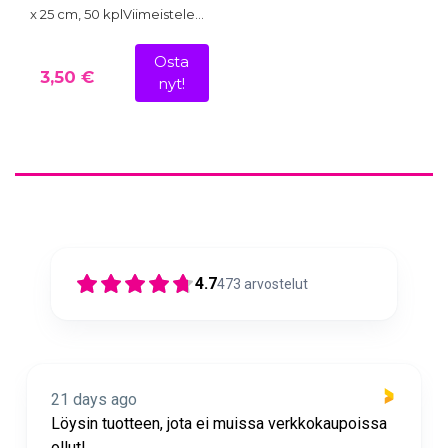
x 25 cm, 50 kplViimeistele…
Osta
3,50 €
nyt!
4.7
473
arvostelut
21 days ago
Löysin tuotteen, jota ei muissa verkkokaupoissa
ollut!