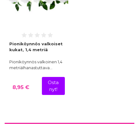
Pioniköynnös valkoiset
kukat, 1,4 metriä
Pioniköynnös valkoinen 1,4
metriäIhanastuttava…
Osta
8,95 €
nyt!