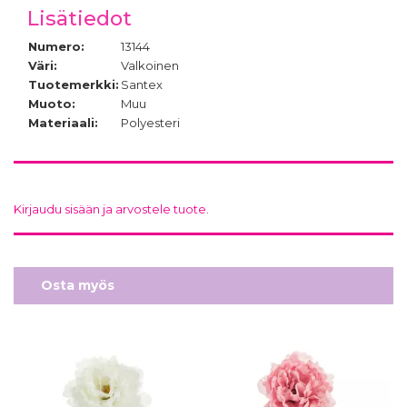
Lisätiedot
Numero:
13144
Väri:
Valkoinen
Tuotemerkki:
Santex
Muoto:
Muu
Materiaali:
Polyesteri
Kirjaudu sisään ja arvostele tuote.
Osta myös