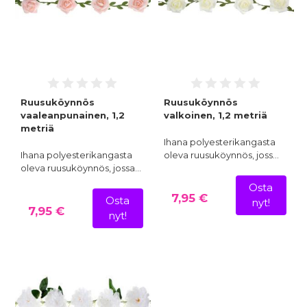
Ruusuköynnös
Ruusuköynnös
vaaleanpunainen, 1,2
valkoinen, 1,2 metriä
metriä
Ihana polyesterikangasta
Ihana polyesterikangasta
oleva ruusuköynnös, joss…
oleva ruusuköynnös, jossa…
Osta
7,95 €
Osta
nyt!
7,95 €
nyt!