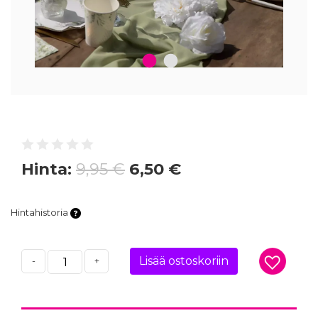
1
2
Hinta:
9,95 €
6,50 €
Hintahistoria
Lisää ostoskoriin
-
+