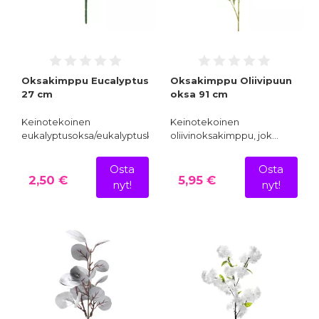
Oksakimppu Eucalyptus
Oksakimppu Oliivipuun
27 cm
oksa 91 cm
Keinotekoinen
Keinotekoinen
eukalyptusoksa/eukalyptuskimppu…
oliivinoksakimppu, jok…
Osta
Osta
2,50 €
5,95 €
nyt!
nyt!