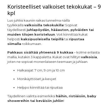
Koristeelliset valkoiset tekokukat – 9
kpl
Luo juhliisi kauniin raikas tunnelma näillä
tyylikkäillä
valkoisilla tekokukilla
! Sopivat
täydellisesti
juhlapöydän, hääauton, pylväiden tai
muiden tilojen koristeluun
. Voit kiinnittää kukat
helposti
kaksipuoleisella teipillä
tai
ripustaa
siimalla
roikkumaan.
Pakkaus sisältää yhteensä 9 kukkaa
– kolme erilaista
mallia, kutakin 3 kappaletta. Kukat ovat hillityn
valkoisia
,
joten ne sopivat monenlaiseen teemaan ja juhlaan.
Halkaisijat: 7 cm, 9 cm ja 10 cm
Monikäyttöiset ja kevyet
Helppo kiinnittää tai ripustaa
Täydellinen valinta esimerkiksi
häihin, ristiäisiin, baby
showereihin tai keväisiin juhliin
!