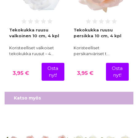
Tekokukka ruusu
Tekokukka ruusu
valkoinen 10 cm, 4 kpl
persikka 10 cm, 4 kpl
Koristeelliset valkoiset
Koristeelliset
tekokukka ruusut – 4…
persikanväriset t…
Osta
Osta
3,95 €
3,95 €
nyt!
nyt!
Katso myös