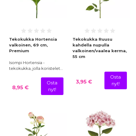
Tekokukka Hortensia
Tekokukka Ruusu
valkoinen, 69 cm,
kahdella nupulla
Premium
valkoinen/vaalea kerma,
55 cm
Isompi Hortensia -
tekokukka, jolla koristelet…
Osta
3,95 €
Osta
nyt!
8,95 €
nyt!