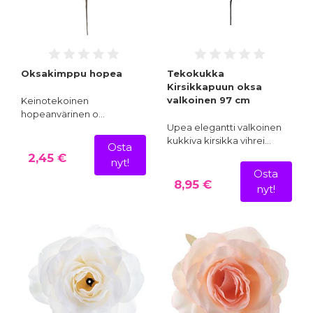
Oksakimppu hopea
Tekokukka
Kirsikkapuun oksa
valkoinen 97 cm
Keinotekoinen
hopeanvärinen o…
Upea elegantti valkoinen
kukkiva kirsikka vihrei…
Osta
2,45 €
nyt!
Osta
8,95 €
nyt!