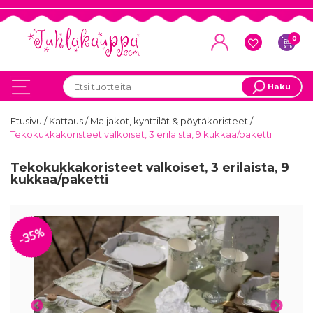
0
Haku
Etusivu
/
Kattaus
/
Maljakot, kynttilät & pöytäkoristeet
/
Tekokukkakoristeet valkoiset, 3 erilaista, 9 kukkaa/paketti
Tekokukkakoristeet valkoiset, 3 erilaista, 9
kukkaa/paketti
-35%