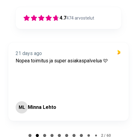
4.7
474
arvostelut
21 days ago
Nopea toimitus ja super asiakaspalvelua 🩷
Minna Lehto
ML
Page 2 of 60
2 / 60