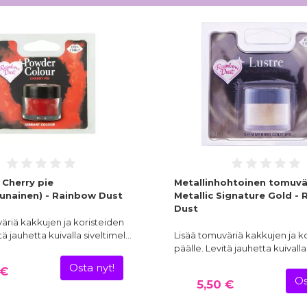
 Cherry pie
Metallinhohtoinen tomuvär
punainen) - Rainbow Dust
Metallic Signature Gold -
Dust
äriä kakkujen ja koristeiden
tä jauhetta kuivalla siveltimel…
Lisää tomuväriä kakkujen ja k
päälle. Levitä jauhetta kuivalla
Osta nyt!
 €
Os
5,50 €