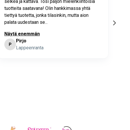
selkeä ja kattava. Tosi paljon mielenkiintoisia
asia
tuotteita saatavana! Olin hankkimassa yhtä
joho
tiettyä tuotetta, jonka tilasinkin, mutta aion
palata uudestaan se...
Näytä enemmän
Pirjo
P
K
Lappeenranta