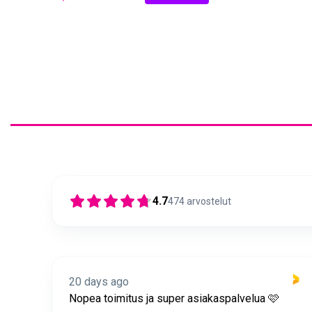
4.7
474
arvostelut
20 days ago
itus
Nopea toimitus ja super asiakaspalvelua 🩷