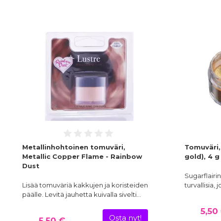
Metallinhohtoinen tomuväri,
Tomuväri, 
Metallic Copper Flame - Rainbow
gold), 4 g
Dust
Sugarflairi
Lisää tomuväriä kakkujen ja koristeiden
turvallisia,
päälle. Levitä jauhetta kuivalla sivelti…
5,50
Osta nyt!
5,50 €