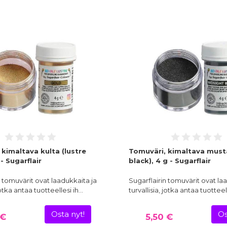
kimaltava kulta (lustre
Tomuväri, kimaltava musta
 - Sugarflair
black), 4 g - Sugarflair
n tomuvärit ovat laadukkaita ja
Sugarflairin tomuvärit ovat la
 jotka antaa tuotteellesi ih…
turvallisia, jotka antaa tuotteel
Osta nyt!
Os
 €
5,50 €