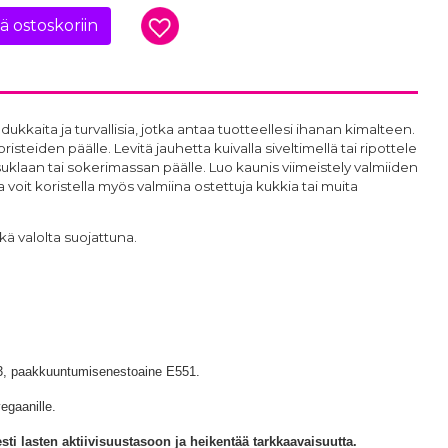
ää ostoskoriin
dukkaita ja turvallisia, jotka antaa tuotteellesi ihanan kimalteen.
isteiden päälle. Levitä jauhetta kuivalla siveltimellä tai ripottele
suklaan tai sokerimassan päälle. Luo kaunis viimeistely valmiiden
 voit koristella myös valmiina ostettuja kukkia tai muita
ekä valolta suojattuna.
33, paakkuuntumisenestoaine E551.
egaanille.
esti lasten aktiivisuustasoon ja heikentää tarkkaavaisuutta.