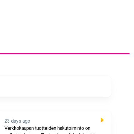
23 days ago
23 
Verkkokaupan tuotteiden hakutoiminto on
Hyv