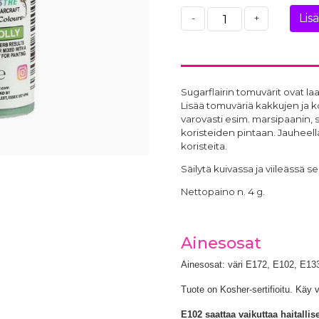
Lis
-
+
Sugarflairin tomuvärit ovat laa
Lisää tomuväriä kakkujen ja kor
varovasti esim. marsipaanin, 
koristeiden pintaan. Jauheella
koristeita.
Säilytä kuivassa ja viileässä s
Nettopaino n. 4 g.
Ainesosat
Ainesosat: väri E172, E102, E1
Tuote on Kosher-sertifioitu. Käy v
E102 saattaa vaikuttaa haitallis