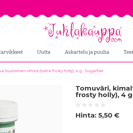
tarvikkeet
Uutta
Askartelu ja puuha
Tee
 huurteinen vihreä (lustre frosty holly), 4 g - Sugarflair
Tomuväri, kimal
frosty holly), 4 g
Hinta:
5,50 €