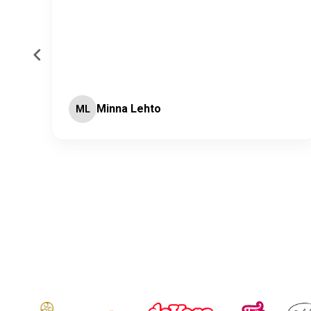
Minna Lehto
ML
Page 2 of 60