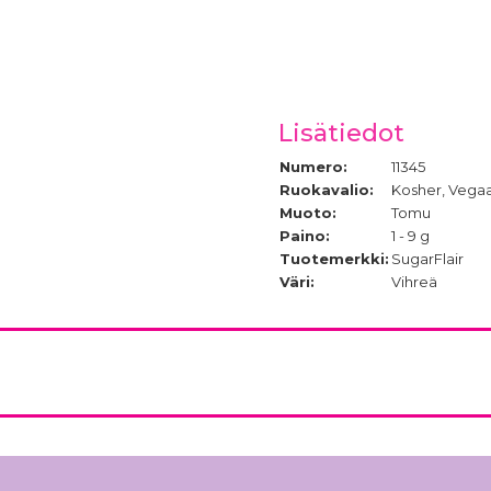
Lisätiedot
Numero:
11345
Ruokavalio:
Kosher, Vegaa
Muoto:
Tomu
Paino:
1 - 9 g
Tuotemerkki:
SugarFlair
Väri:
Vihreä