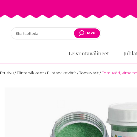
Haku
Leivontavälineet
Juhla
Etusivu
/
Elintarvikkeet
/
Elintarvikevärit
/
Tomuvärit
/
Tomuväri, kimaltava