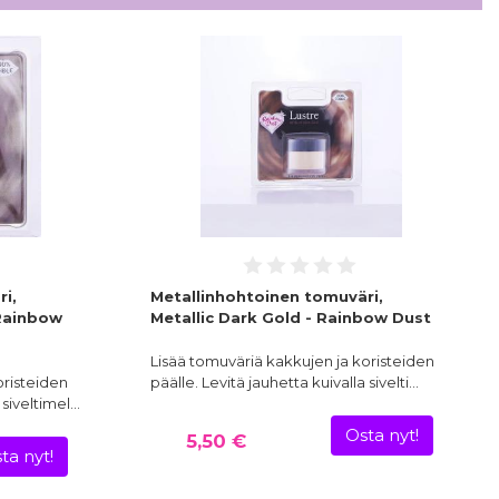
i,
Metallinhohtoinen tomuväri,
 Rainbow
Metallic Dark Gold - Rainbow Dust
Lisää tomuväriä kakkujen ja koristeiden
oristeiden
päälle. Levitä jauhetta kuivalla sivelti…
 siveltimel…
Osta nyt!
5,50 €
ta nyt!