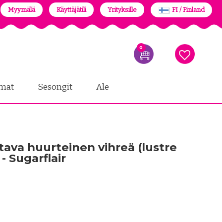
Myymälä
Käyttäjätili
Yrityksille
FI / Finland
0
mat
Sesongit
Ale
tava huurteinen vihreä (lustre
 - Sugarflair