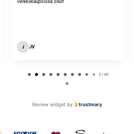
verkkokaupoissa ollut!
JV
J
2 / 60
Review widget
by
trustmary