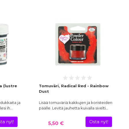
 (lustre
Tomuväri, Radical Red - Rainbow
Dust
adukkaita ja
Lisää tomuväriä kakkujen ja koristeiden
lesi ih…
päälle. Levitä jauhetta kuivalla sivelti…
ta nyt!
Osta nyt!
5,50 €