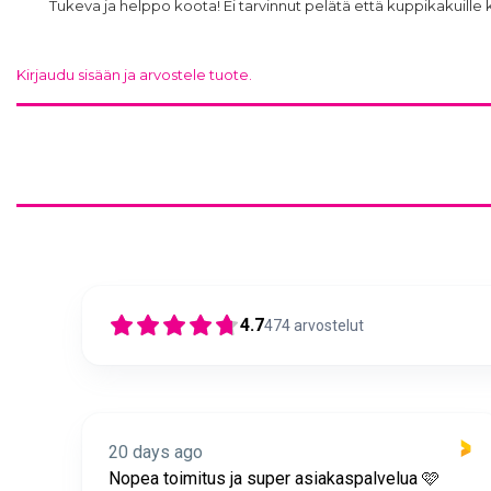
Tukeva ja helppo koota! Ei tarvinnut pelätä että kuppikakuille 
Kirjaudu sisään ja arvostele tuote.
4.7
474
arvostelut
20 days ago
itus
Nopea toimitus ja super asiakaspalvelua 🩷