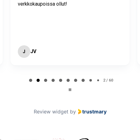
verkkokaupoissa ollut!
JV
J
2 / 60
Review widget
by
trustmary