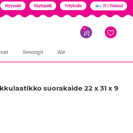
Myymälä
Käyttäjätili
Yrityksille
FI / Finland
0
mat
Sesongit
Ale
kulaatikko suorakaide 22 x 31 x 9