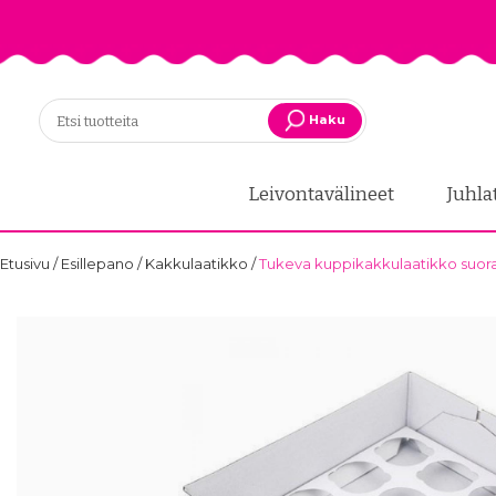
Haku
Leivontavälineet
Juhla
Etusivu
/
Esillepano
/
Kakkulaatikko
/
Tukeva kuppikakkulaatikko suorak