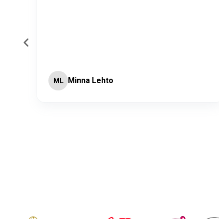
Minna Lehto
ML
Page 2 of 60