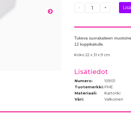
Lis
-
+
Tukeva suorakaiteen muotoinen 
12 kuppikakulle.
Koko 22 x 31 x 9 cm.
Lisätiedot
Numero:
109131
Tuotemerkki:
PME
Materiaali:
Kartonki
Väri:
Valkoinen