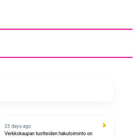
23 days ago
23 
Verkkokaupan tuotteiden hakutoiminto on
Hyv