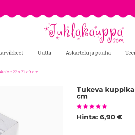
tarvikkeet
Uutta
Askartelu ja puuha
Tee
aide 22 x 31 x 9 cm
Tukeva kuppikak
cm
Hinta:
6,90 €