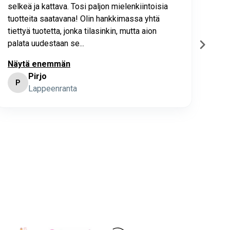
selkeä ja kattava. Tosi paljon mielenkiintoisia
asia
tuotteita saatavana! Olin hankkimassa yhtä
joho
tiettyä tuotetta, jonka tilasinkin, mutta aion
palata uudestaan se...
Näytä enemmän
Pirjo
P
K
Lappeenranta