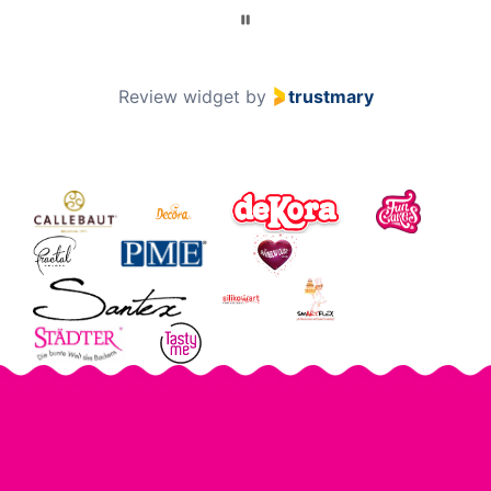
Page 2 of 60
2 / 60
Review widget
by
trustmary