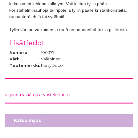
kirkossa tai juhlapaikalla ym. Voit laittaa tyllin päälle
koristehelminauhoja tai ripotella tyllin päälle kristallikoristeita,
ruusunterälehtiä tai sydämiä.
Tyllin väri on valkoinen ja siinä on hopeanhohtoisia glittereitä.
Lisätiedot
Numero:
100377
Väri:
Valkoinen
Tuotemerkki:
PartyDeco
Kirjaudu sisään ja arvostele tuote.
Katso myös