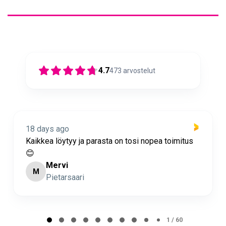
4.7
473
arvostelut
18 days ago
Kaikkea löytyy ja parasta on tosi nopea toimitus
😊
Mervi
M
Pietarsaari