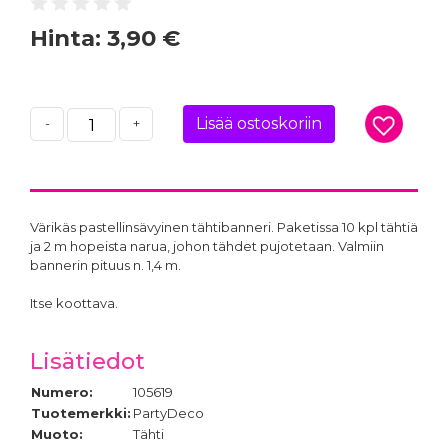
Hinta:
3,90 €
Lisää ostoskoriin
-
+
Värikäs pastellinsävyinen tähtibanneri. Paketissa 10 kpl tähtiä
ja 2 m hopeista narua, johon tähdet pujotetaan. Valmiin
bannerin pituus n. 1,4 m.
Itse koottava.
Lisätiedot
Numero:
105619
Tuotemerkki:
PartyDeco
Muoto:
Tähti