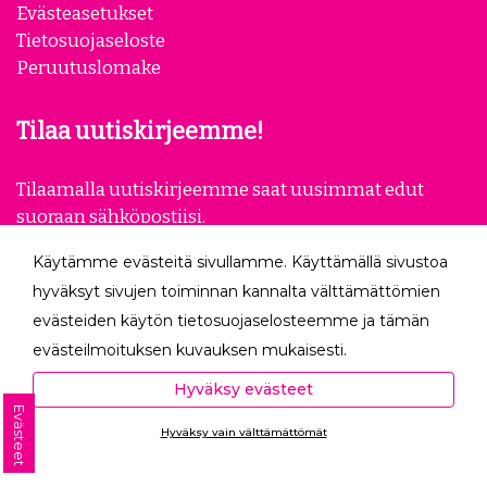
Evästeasetukset
Tietosuojaseloste
Peruutuslomake
Tilaa uutiskirjeemme!
Tilaamalla uutiskirjeemme saat uusimmat edut
suoraan sähköpostiisi.
Käytämme evästeitä sivullamme. Käyttämällä sivustoa
Tilaa
hyväksyt sivujen toiminnan kannalta välttämättömien
evästeiden käytön tietosuojaselosteemme ja tämän
Seuraa meitä
evästeilmoituksen kuvauksen mukaisesti.
Hyväksyessäsi analytiikka- ja markkinointievästeet
Hyväksy evästeet
autat meitä mittaamaan ja analysoimaan
Evästeet
Hyväksy vain välttämättömät
verkkosivumme toimintaa ja käyttöä (Analytiikka ja
Ota yhteyttä
tilastot) sekä tarjoamaan sinulle sinua itseäsi