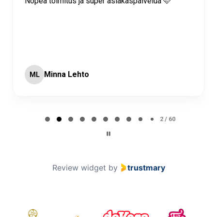
Nopea toimitus ja super asiakaspalvelua 🩷
Minna Lehto
ML
Page 2 of 60
2 / 60
Review widget
by
trustmary