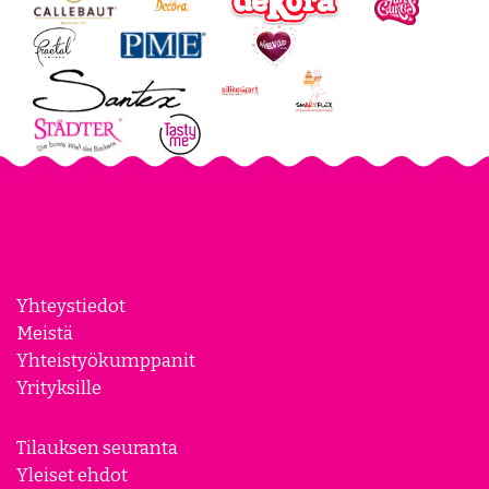
Yhteystiedot
Meistä
Yhteistyökumppanit
Yrityksille
Tilauksen seuranta
Yleiset ehdot