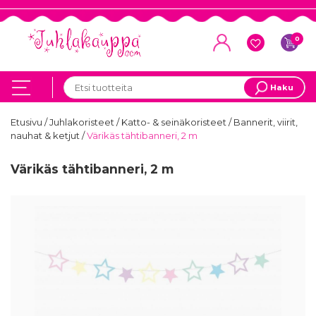
0
Haku
Etusivu
/
Juhlakoristeet
/
Katto- & seinäkoristeet
/
Bannerit, viirit,
nauhat & ketjut
/
Värikäs tähtibanneri, 2 m
Värikäs tähtibanneri, 2 m