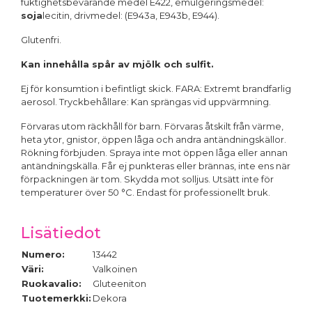
fuktighetsbevarande medel E422, emulgeringsmedel:
soja
lecitin, drivmedel: (E943a, E943b, E944).
Glutenfri.
Kan innehålla spår av mjölk och sulfit.
Ej för konsumtion i befintligt skick. FARA: Extremt brandfarlig
aerosol. Tryckbehållare: Kan sprängas vid uppvärmning.
Förvaras utom räckhåll för barn. Förvaras åtskilt från värme,
heta ytor, gnistor, öppen låga och andra antändningskällor.
Rökning förbjuden. Spraya inte mot öppen låga eller annan
antändningskälla. Får ej punkteras eller brännas, inte ens när
förpackningen är tom. Skydda mot solljus. Utsätt inte för
temperaturer över 50 °C. Endast för professionellt bruk.
Lisätiedot
Numero:
13442
Väri:
Valkoinen
Ruokavalio:
Gluteeniton
Tuotemerkki:
Dekora