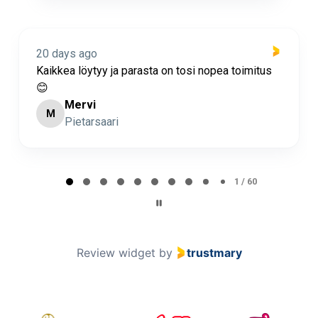
20 days ago
us
Nopea toimitus ja super asiakaspalvelua 🩷
Minna Lehto
ML
Page 2 of 60
2 / 60
Review widget
by
trustmary