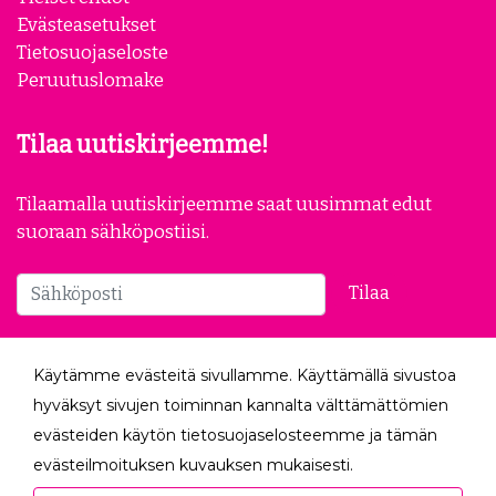
Yrityksille
Tilauksen seuranta
Yleiset ehdot
Evästeasetukset
Tietosuojaseloste
Peruutuslomake
Tilaa uutiskirjeemme!
Tilaamalla uutiskirjeemme saat uusimmat edut
suoraan sähköpostiisi.
Käytämme evästeitä sivullamme. Käyttämällä sivustoa
Tilaa
hyväksyt sivujen toiminnan kannalta välttämättömien
evästeiden käytön tietosuojaselosteemme ja tämän
Seuraa meitä
evästeilmoituksen kuvauksen mukaisesti.
Hyväksyessäsi analytiikka- ja markkinointievästeet