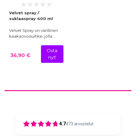
Velvet spray /
suklaaspray 400 ml
Velvet Spray on värillinen
kaakaovoisuihke, jolla…
Osta
36,90 €
nyt!
4.7
473
arvostelut