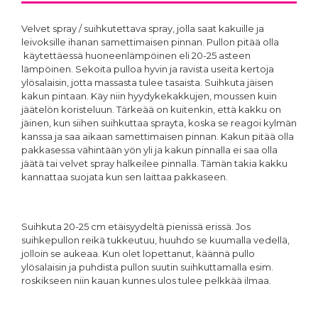
Velvet spray / suihkutettava spray, jolla saat kakuille ja
leivoksille ihanan samettimaisen pinnan. Pullon pitää olla
käytettäessä huoneenlämpöinen eli 20-25 asteen
lämpöinen. Sekoita pulloa hyvin ja ravista useita kertoja
ylösalaisin, jotta massasta tulee tasaista. Suihkuta jäisen
kakun pintaan. Käy niin hyydykekakkujen, moussen kuin
jäätelön koristeluun. Tärkeää on kuitenkin, että kakku on
jäinen, kun siihen suihkuttaa sprayta, koska se reagoi kylmän
kanssa ja saa aikaan samettimaisen pinnan. Kakun pitää olla
pakkasessa vähintään yön yli ja kakun pinnalla ei saa olla
jäätä tai velvet spray halkeilee pinnalla. Tämän takia kakku
kannattaa suojata kun sen laittaa pakkaseen.
Suihkuta 20-25 cm etäisyydeltä pienissä erissä. Jos
suihkepullon reikä tukkeutuu, huuhdo se kuumalla vedellä,
jolloin se aukeaa. Kun olet lopettanut, käännä pullo
ylösalaisin ja puhdista pullon suutin suihkuttamalla esim.
roskikseen niin kauan kunnes ulos tulee pelkkää ilmaa.