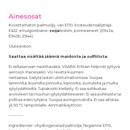
Ainesosat
Kovettamaton palmuöljy, väri E170, kosteudensäilyttäjä
E422, emulgointiaine:
soija
lesitiini, ponneaineet: (E943a,
E943b, E944).
Gluteeniton.
Saattaa sisältää jäämiä maidosta ja sulfiitista.
Ei sellaisenaan nautittavaksi. VAARA: Erittäin helposti syttyvä
aerosoli. Painesäiliö: Voi revetä kuumen-
nettaessa. Säilytä lasten ulottumattomissa. Suojaa
lämmöltä, kuumilta pinnoilta, kipinöiltä, avotulelta ja muilta
sytytyslähteiltä. Tupakointi kielletty. Ei saa suihkuttaa
avotuleen tai muuhun sytytyslähteeseen. Ei saa puhkaista tai
polttaa edes tyhjänä. Suojaa auringonvalolta. Ei saa altistaa
yli 50 °C lämpötilalle. Ammattikäyttöön.
----------
Ingredienser: ohydrogenerad palmolja, färgämne E170,