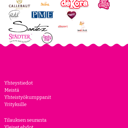
Yhteystiedot
Meistä
Yhteistyökumppanit