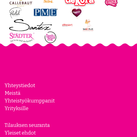
Yhteystiedot
Meistä
Yhteistyökumppanit
Yrityksille
Tilauksen seuranta
Yleiset ehdot