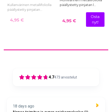
Monivärinen metallifoliolla
Kullanvärinen metallifoliolla
päällystetty pinjatan l…
päällystetty pinjatan…
Osta
4,95 €
4,95 €
nyt!
4.7
473
arvostelut
18 days ago