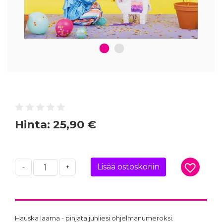
1
2
Hinta:
25,90 €
Lisää ostoskoriin
-
+
Hauska laama - pinjata juhliesi ohjelmanumeroksi.