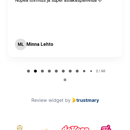
Nopea toimitus ja super asiakaspalvelua 🩷
Minna Lehto
ML
Page 2 of 60
2 / 60
Review widget
by
trustmary