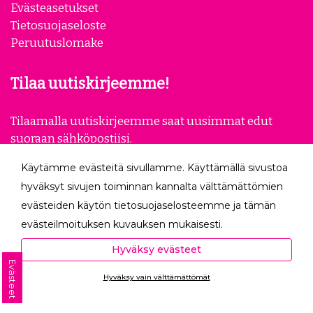
Evästeasetukset
Tietosuojaseloste
Peruutuslomake
Tilaa uutiskirjeemme!
Tilaamalla uutiskirjeemme saat uusimmat edut
suoraan sähköpostiisi.
Käytämme evästeitä sivullamme. Käyttämällä sivustoa
Tilaa
hyväksyt sivujen toiminnan kannalta välttämättömien
evästeiden käytön tietosuojaselosteemme ja tämän
Seuraa meitä
evästeilmoituksen kuvauksen mukaisesti.
Hyväksyessäsi analytiikka- ja markkinointievästeet
Hyväksy evästeet
autat meitä mittaamaan ja analysoimaan
Evästeet
Hyväksy vain välttämättömät
verkkosivumme toimintaa ja käyttöä (Analytiikka ja
Ota yhteyttä
tilastot) sekä tarjoamaan sinulle sinua itseäsi