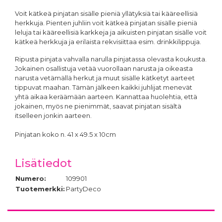
Voit kätkeä pinjatan sisälle pieniä yllätyksiä tai kääreellisiä
herkkuja. Pienten juhliin voit kätkeä pinjatan sisälle pieniä
leluja tai kääreellisiä karkkeja ja aikuisten pinjatan sisälle voit
kätkeä herkkuja ja erilaista rekvisiittaa esim. drinkkilippuja.
Ripusta pinjata vahvalla narulla pinjatassa olevasta koukusta.
Jokainen osallistuja vetää vuorollaan narusta ja oikeasta
narusta vetämällä herkut ja muut sisälle kätketyt aarteet
tippuvat maahan. Tämän jälkeen kaikki juhlijat menevät
yhtä aikaa keräämään aarteen. Kannattaa huolehtia, että
jokainen, myös ne pienimmät, saavat pinjatan sisältä
itselleen jonkin aarteen.
Pinjatan koko n. 41 x 49.5 x 10cm
Lisätiedot
Numero:
109901
Tuotemerkki:
PartyDeco