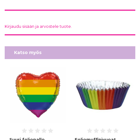
Kirjaudu sisään ja arvostele tuote.
Katso myös
Suuri foliopallo
Foliomuffinivuoat