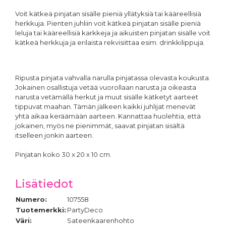
Voit kätkeä pinjatan sisälle pieniä yllätyksiä tai kääreellisiä
herkkuja. Pienten juhliin voit kätkeä pinjatan sisälle pieniä
leluja tai kääreellisiä karkkeja ja aikuisten pinjatan sisälle voit
kätkeä herkkuja ja erilaista rekvisiittaa esim. drinkkilippuja.
Ripusta pinjata vahvalla narulla pinjatassa olevasta koukusta.
Jokainen osallistuja vetää vuorollaan narusta ja oikeasta
narusta vetämällä herkut ja muut sisälle kätketyt aarteet
tippuvat maahan. Tämän jälkeen kaikki juhlijat menevät
yhtä aikaa keräämään aarteen. Kannattaa huolehtia, että
jokainen, myös ne pienimmät, saavat pinjatan sisältä
itselleen jonkin aarteen.
Pinjatan koko 30 x 20 x 10 cm.
Lisätiedot
Numero:
107558
Tuotemerkki:
PartyDeco
Väri:
Sateenkaarenhohto