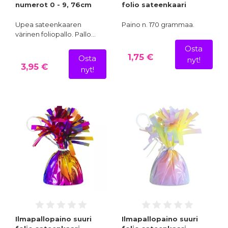
numerot 0 - 9, 76cm
folio sateenkaari
Upea sateenkaaren
Paino n. 170 grammaa.
värinen foliopallo. Pallo…
Osta
1,75 €
Osta
nyt!
3,95 €
nyt!
Ilmapallopaino suuri
Ilmapallopaino suuri