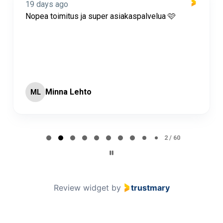
19 days ago
Nopea toimitus ja super asiakaspalvelua 🩷
Minna Lehto
ML
Page 2 of 60
2 / 60
Review widget
by
trustmary