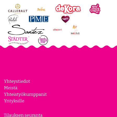
Yhteystiedot
Meistä
Yhteistyökumppanit
Yrityksille
Tilauksen seuranta