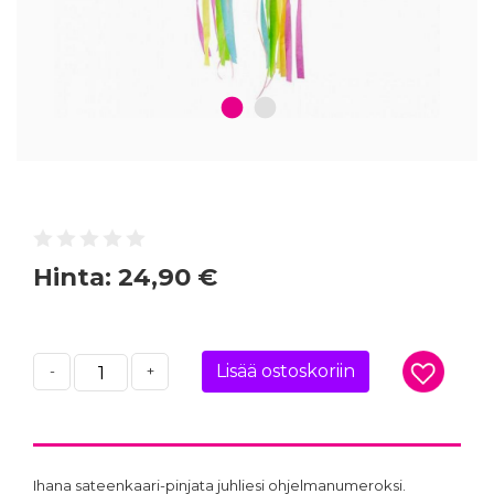
1
2
Hinta:
24,90 €
Lisää ostoskoriin
-
+
Ihana sateenkaari-pinjata juhliesi ohjelmanumeroksi.