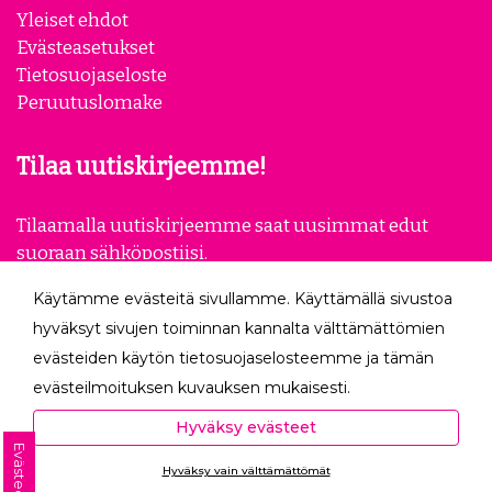
Yleiset ehdot
Evästeasetukset
Tietosuojaseloste
Peruutuslomake
Tilaa uutiskirjeemme!
Tilaamalla uutiskirjeemme saat uusimmat edut
suoraan sähköpostiisi.
Käytämme evästeitä sivullamme. Käyttämällä sivustoa
Tilaa
hyväksyt sivujen toiminnan kannalta välttämättömien
evästeiden käytön tietosuojaselosteemme ja tämän
Seuraa meitä
evästeilmoituksen kuvauksen mukaisesti.
Hyväksyessäsi analytiikka- ja markkinointievästeet
Hyväksy evästeet
autat meitä mittaamaan ja analysoimaan
Evästeet
Hyväksy vain välttämättömät
verkkosivumme toimintaa ja käyttöä (Analytiikka ja