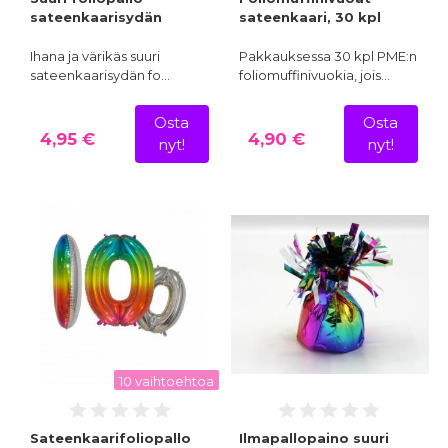
sateenkaarisydän
sateenkaari, 30 kpl
Ihana ja värikäs suuri
Pakkauksessa 30 kpl PME:n
sateenkaarisydän fo…
foliomuffinivuokia, jois…
Osta
Osta
4,95 €
4,90 €
nyt!
nyt!
10 vaihtoehtoa
Sateenkaarifoliopallo
Ilmapallopaino suuri