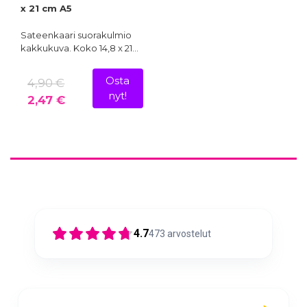
x 21 cm A5
Sateenkaari suorakulmio
kakkukuva. Koko 14,8 x 21…
Osta
4,90 €
nyt!
2,47 €
4.7
473
arvostelut