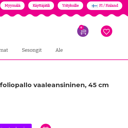
Myymälä
Käyttäjätili
Yrityksille
FI / Finland
0
mat
Sesongit
Ale
oliopallo vaaleansininen, 45 cm