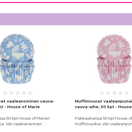
oat vaaleansininen vauva-
Muffinivuoat vaaleanpuna
pl - House of Marie
vauva-aihe, 50 kpl - House
sa 50 kpl House of Marien
Pakkauksessa 50 kpl House o
ia. Väri vaaleansininen…
muffinivuokia. Väri vaaleanp