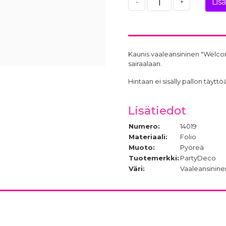
Lis
-
+
Kaunis vaaleansininen "Welcome 
sairaalaan.
Hintaan ei sisälly pallon täy
Lisätiedot
Numero:
14019
Materiaali:
Folio
Muoto:
Pyöreä
Tuotemerkki:
PartyDeco
Väri:
Vaaleansinine