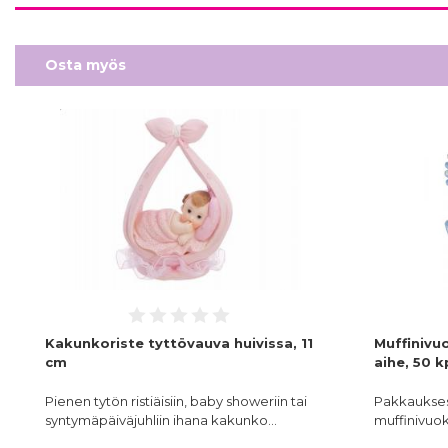
Osta myös
Kakunkoriste tyttövauva huivissa, 11
Muffinivu
cm
aihe, 50 k
Pienen tytön ristiäisiin, baby showeriin tai
Pakkaukses
syntymäpäiväjuhliin ihana kakunko…
muffinivuok