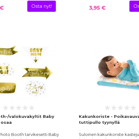
Osta nyt!
Os
 €
3,95 €
h-/valokuvakyltit Baby
Kakunkoriste - Poikavauva
 osaa
tuttipullo tyynyllä
hoto Booth tarvikesetti Baby
Suloinen kakunkoriste kasteju