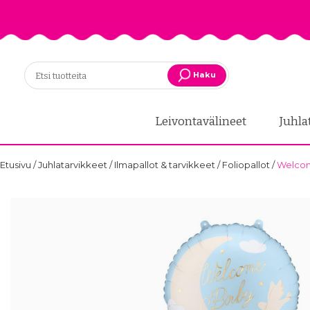
Haku
Leivontavälineet
Juhla
Etusivu
/
Juhlatarvikkeet
/
Ilmapallot & tarvikkeet
/
Foliopallot
/
Welcome