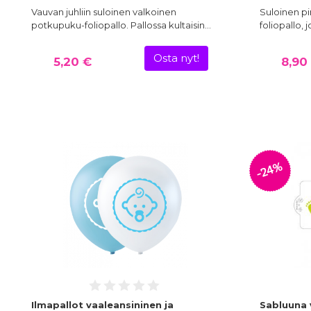
Vauvan juhliin suloinen valkoinen
Suloinen pi
potkupuku-foliopallo. Pallossa kultaisin…
foliopallo, 
Osta nyt!
5,20 €
8,90
-24%
Ilmapallot vaaleansininen ja
Sabluuna 