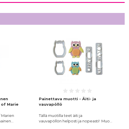
inen
Painettava muotti - Äiti- ja
 of Marie
vauvapöllö
f Marien
Tällä muotilla teet äiti ja
unainen…
vauvapöllön helposti ja nopeasti! Muo…