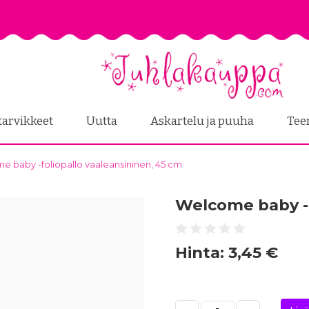
tarvikkeet
Uutta
Askartelu ja puuha
Tee
 baby -foliopallo vaaleansininen, 45 cm
Welcome baby -f
Hinta:
3,45 €