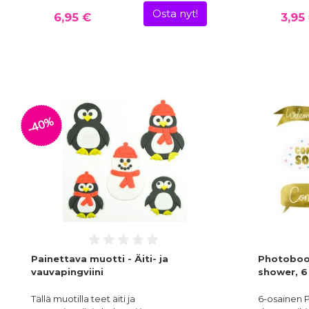
Osta nyt!
6,95 €
3,95
-40%
Painettava muotti - Äiti- ja
Photoboot
vauvapingviini
shower, 6
Tällä muotilla teet äiti ja
6-osainen P