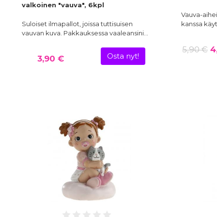
valkoinen "vauva", 6kpl
Vauva-aihei
Suloiset ilmapallot, joissa tuttisuisen
kanssa käyt
vauvan kuva. Pakkauksessa vaaleansini…
5,90 €
4
Osta nyt!
3,90 €