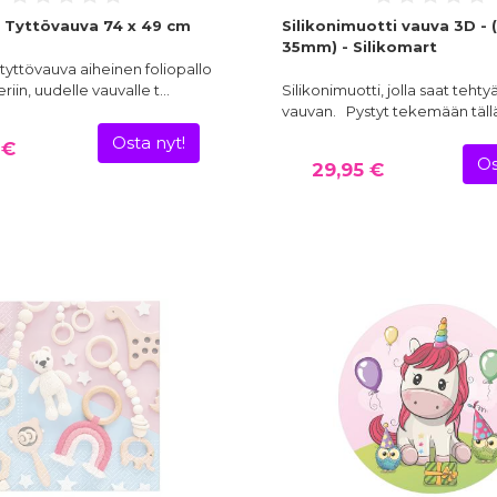
o Tyttövauva 74 x 49 cm
Silikonimuotti vauva 3D - 
35mm) - Silikomart
 tyttövauva aiheinen foliopallo
iin, uudelle vauvalle t…
Silikonimuotti, jolla saat tehty
vauvan. Pystyt tekemään täl
Osta nyt!
 €
Os
29,95 €