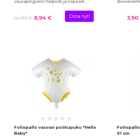
vauvapingviinin helposti ja nopeast…
showereihin
Osta nyt!
14,90 €
8,94 €
3,90
Foliopallo vauvan potkupuku "Hello
Foliopallo
Baby"
91 cm