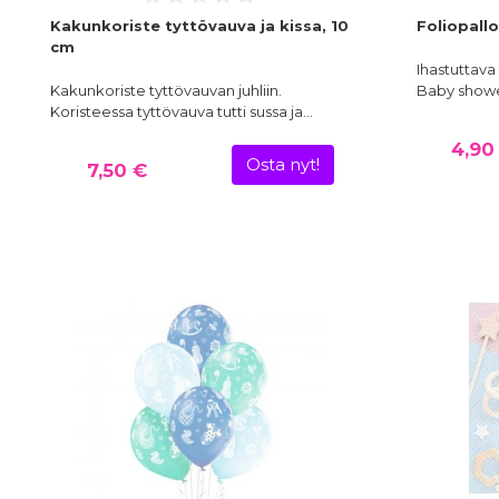
Kakunkoriste tyttövauva ja kissa, 10
Foliopall
cm
Ihastuttava
Kakunkoriste tyttövauvan juhliin.
Baby shower
Koristeessa tyttövauva tutti sussa ja…
4,90
Osta nyt!
7,50 €