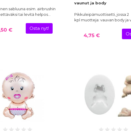
vaunut ja body
nen sabluuna esim. airbrushin
ettäväksi tai levitä helpos…
Pikkuleipämuottisetti, jossa 2
kpl muotteja: vauvan body ja
Osta nyt!
,50 €
Os
4,75 €