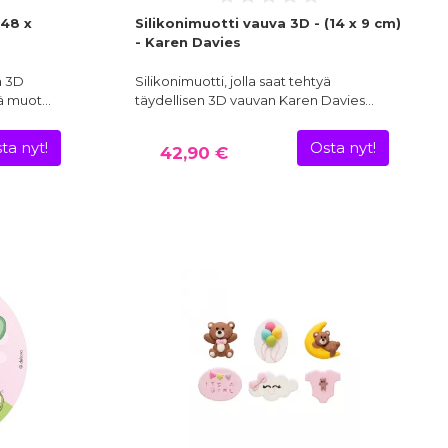
(48 x
Silikonimuotti vauva 3D - (14 x 9 cm)
- Karen Davies
ä 3D
Silikonimuotti, jolla saat tehtyä
lä muot…
täydellisen 3D vauvan Karen Davies…
ta nyt!
Osta nyt!
42,90 €