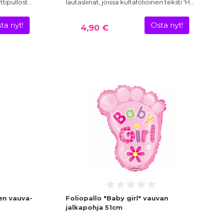
ttipullost…
lautasliinat, joissa kultafolioinen teksti 'H…
ta nyt!
Osta nyt!
4,90 €
en vauva-
Foliopallo "Baby girl" vauvan
jalkapohja 51cm