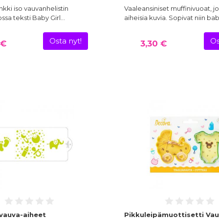
nkki iso vauvanhelistin
Vaaleansiniset muffinivuoat, j
jossa teksti Baby Girl…
aiheisia kuvia. Sopivat niin ba
Osta nyt!
Os
 €
3,30 €
vauva-aiheet
Pikkuleipämuottisetti Va