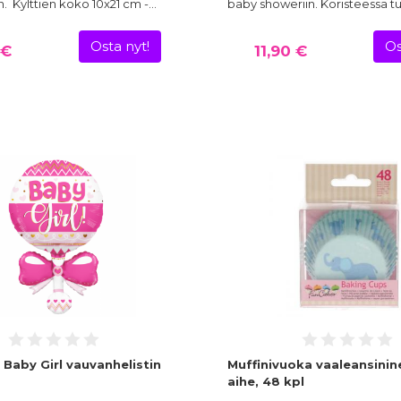
. Kylttien koko 10x21 cm -…
baby showeriin. Koristeessa tu
Osta nyt!
Os
 €
11,90 €
 Baby Girl vauvanhelistin
Muffinivuoka vaaleansinin
aihe, 48 kpl