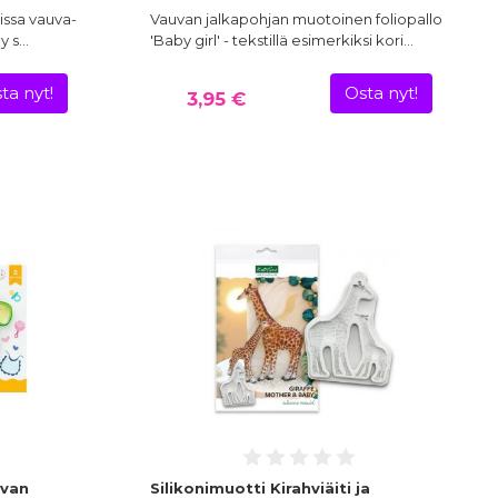
oissa vauva-
Vauvan jalkapohjan muotoinen foliopallo
by s…
'Baby girl' - tekstillä esimerkiksi kori…
ta nyt!
Osta nyt!
3,95 €
uvan
Silikonimuotti Kirahviäiti ja