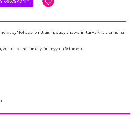
ää ostoskoriin
baby" foliopallo ristiäisiin, baby showeriin tai vaikka viemisiksi
ttöä, voit ostaa heliumtäytön myymälästämme.
n