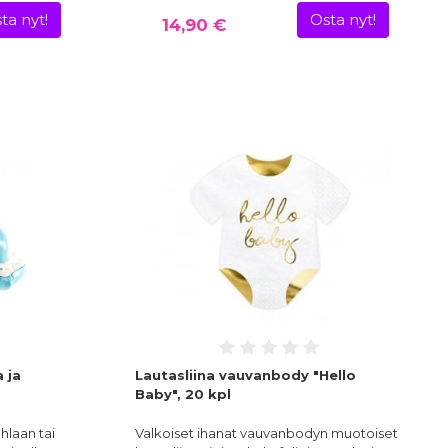
ta nyt!
Osta nyt!
14,90 €
 ja
Lautasliina vauvanbody "Hello
Baby", 20 kpl
hlaan tai
Valkoiset ihanat vauvanbodyn muotoiset