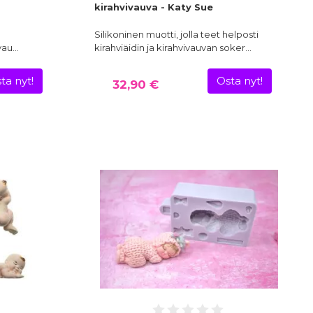
kirahvivauva - Katy Sue
Silikoninen muotti, jolla teet helposti
 vau…
kirahviäidin ja kirahvivauvan soker…
ta nyt!
Osta nyt!
32,90 €