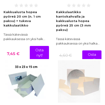
Kakkualusta hopea
Kakkulaatikko
pyöreä 20 cm (n. 1 cm
kantokahvalla ja
paksu) + tukeva
kakkualusta hopea
kakkulaatikko
pyöreä 25 cm (3 mm
paksu)
Tässä kätevässä
pakkauksessa on yksi halk…
Tässä kätevässä
pakkauksessa on yksi halka…
Osta
7,45 €
Osta
4,60 €
nyt!
nyt!
3,22 €