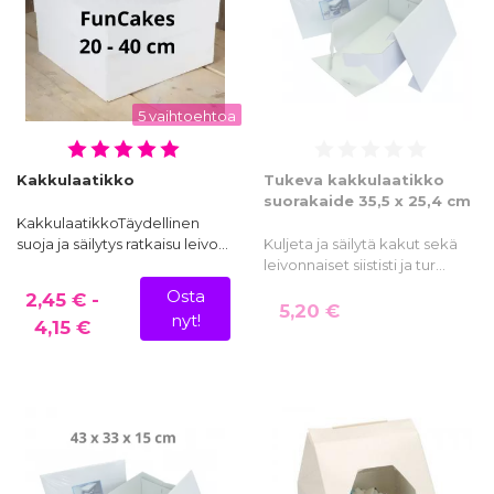
5 vaihtoehtoa
Kakkulaatikko
Tukeva kakkulaatikko
suorakaide 35,5 x 25,4 cm
KakkulaatikkoTäydellinen
suoja ja säilytys ratkaisu leivo…
Kuljeta ja säilytä kakut sekä
leivonnaiset siististi ja tur…
Osta
2,45 € -
5,20 €
nyt!
4,15 €