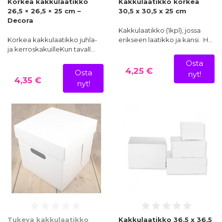
Korkea kakkulaatikko
Kakkulaatikko korkea
26,5 × 26,5 × 25 cm –
30,5 x 30,5 x 25 cm
Decora
Kakkulaatikko (1kpl), jossa
Korkea kakkulaatikko juhla-
erikseen laatikko ja kansi. H…
ja kerroskakuilleKun tavall…
Osta
4,25 €
Osta
nyt!
4,35 €
nyt!
Tukeva kakkulaatikko
Kakkulaatikko 36,5 x 36,5