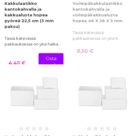
Kakkulaatikko
Voileipäkakkulaatikko
kantokahvalla ja
kantokahvalla ja
kakkualusta hopea
voileipäkakkualusta
pyöreä 22,5 cm (3 mm
hopea 46 X 36 X 3 mm
paksu)
Tässä kätevässä
Tässä kätevässä
pakkauksessa on yksi k…
pakkauksessa on yksi halka…
8,50 €
Osta
4,45 €
nyt!