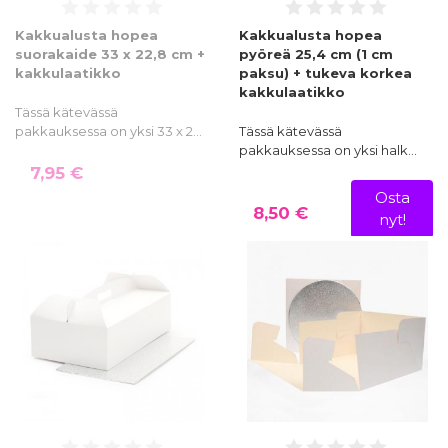
Kakkualusta hopea
Kakkualusta hopea
suorakaide 33 x 22,8 cm +
pyöreä 25,4 cm (1 cm
kakkulaatikko
paksu) + tukeva korkea
kakkulaatikko
Tässä kätevässä
pakkauksessa on yksi 33 x 2…
Tässä kätevässä
pakkauksessa on yksi halk…
7,95 €
Osta
8,50 €
nyt!