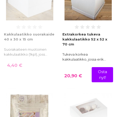
Kakkulaatikko suorakaide
Extrakorkea tukeva
40 x 30 x 15 cm
kakkulaatikko 52 x 52 x
70 cm
Suorakaiteen muotoinen
kakkulaatikko (1kpl), joss…
Tukeva korkea
kakkulaatikko, jossa erik…
4,40 €
Osta
20,90 €
nyt!