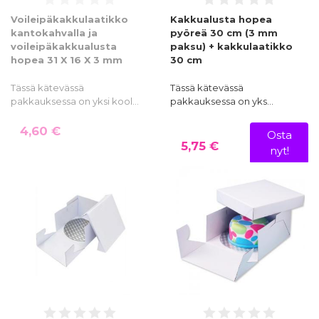
Voileipäkakkulaatikko
Kakkualusta hopea
kantokahvalla ja
pyöreä 30 cm (3 mm
voileipäkakkualusta
paksu) + kakkulaatikko
hopea 31 X 16 X 3 mm
30 cm
Tässä kätevässä
Tässä kätevässä
pakkauksessa on yksi kool…
pakkauksessa on yks…
4,60 €
Osta
5,75 €
nyt!