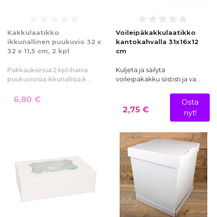
Kakkulaatikko
Voileipäkakkulaatikko
ikkunallinen puukuvio 32 x
kantokahvalla 31x16x12
32 x 11,5 cm, 2 kpl
cm
Pakkauksessa 2 kpl ihania
Kuljeta ja säilytä
puukuvioisia ikkunallisia k…
voileipäkakku siististi ja va…
6,80 €
Osta
2,75 €
nyt!