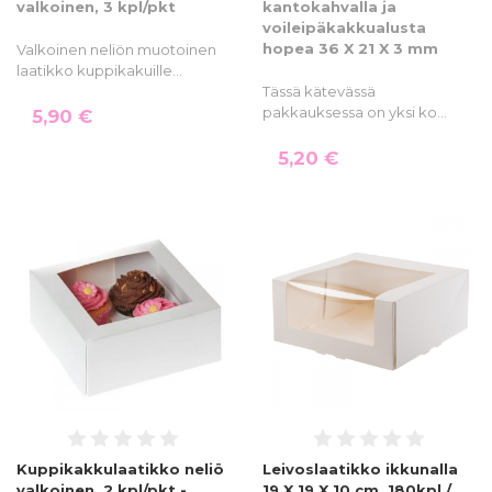
valkoinen, 3 kpl/pkt
kantokahvalla ja
voileipäkakkualusta
hopea 36 X 21 X 3 mm
Valkoinen neliön muotoinen
laatikko kuppikakuille…
Tässä kätevässä
pakkauksessa on yksi ko…
5,90 €
5,20 €
Kuppikakkulaatikko neliö
Leivoslaatikko ikkunalla
valkoinen, 2 kpl/pkt -
19 X 19 X 10 cm, 180kpl /