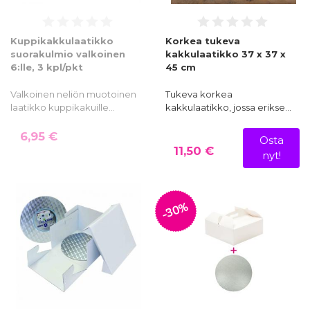
Kuppikakkulaatikko
Korkea tukeva
suorakulmio valkoinen
kakkulaatikko 37 x 37 x
6:lle, 3 kpl/pkt
45 cm
Valkoinen neliön muotoinen
Tukeva korkea
laatikko kuppikakuille…
kakkulaatikko, jossa erikse…
6,95 €
Osta
11,50 €
nyt!
-30%