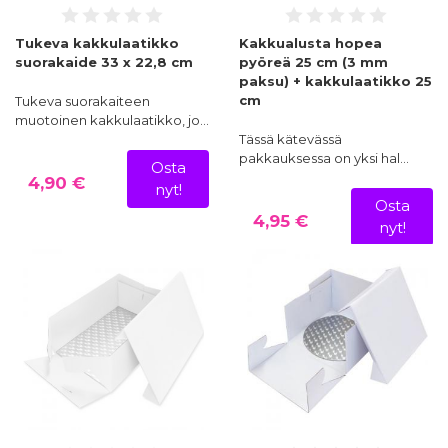
Tukeva kakkulaatikko
Kakkualusta hopea
suorakaide 33 x 22,8 cm
pyöreä 25 cm (3 mm
paksu) + kakkulaatikko 25
cm
Tukeva suorakaiteen
muotoinen kakkulaatikko, jo…
Tässä kätevässä
pakkauksessa on yksi hal…
Osta
4,90 €
nyt!
Osta
4,95 €
nyt!