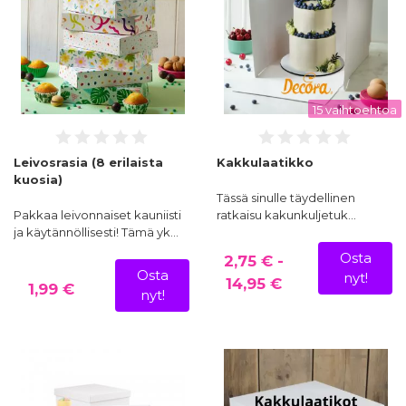
15 vaihtoehtoa
Leivosrasia (8 erilaista
Kakkulaatikko
kuosia)
Tässä sinulle täydellinen
Pakkaa leivonnaiset kauniisti
ratkaisu kakunkuljetuk…
ja käytännöllisesti! Tämä yk…
Osta
2,75 € -
Osta
nyt!
14,95 €
1,99 €
nyt!