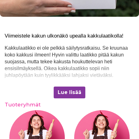
Viimeistele kakun ulkonäkö upealla kakkulaatikolla!
Kakkulaatikko ei ole pelkkä säilytysratkaisu. Se kruunaa
koko kakkusi ilmeen! Hyvin valittu laatikko pitää kakun
suojassa, mutta tekee kakusta houkuttelevan heti
ensisilmäyksellä. Oikea kakkulaatikko sopii niin
juhlapöytään kuin tyylikkääksi lahjaksi vietäväksi.
Kun kakku on luotu suurella huolella, ei sitä kannata
Lue lisää
piilottaa tavalliseen pakkaukseen. Valitse laatikko, joka
nostaa esiin kakun parhaat puolet ja tuo siihen lisää juhlan
Tuoteryhmät
tuntua! Meiltä
juhlakaupan verkkokaupasta löydät
runsaasti vaihtoehtoja kakkulaatikoille, joten voit
varmistaa, että kakun näyttävyys ei jää pelkäksi keittiön
salaisuudeksi.