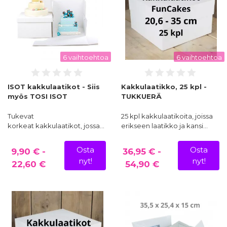
6 vaihtoehtoa
6 vaihtoehtoa
ISOT kakkulaatikot - Siis
Kakkulaatikko, 25 kpl -
myös TOSI ISOT
TUKKUERÄ
Tukevat
25 kpl kakkulaatikoita, joissa
korkeat kakkulaatikot, jossa…
erikseen laatikko ja kansi…
Osta
Osta
9,90 € -
36,95 € -
nyt!
nyt!
22,60 €
54,90 €