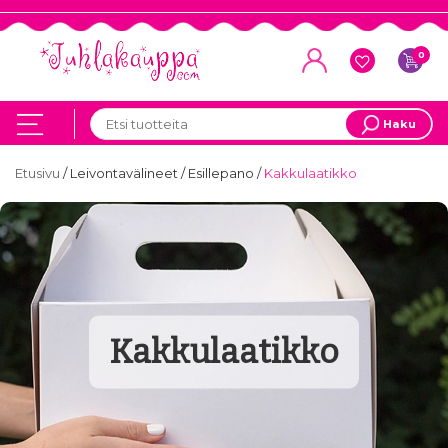
0
Haku
Etusivu
/
Leivontavälineet
/
Esillepano
/
Kakkulaatikko
Kakkulaatikko