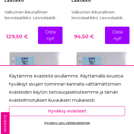
Laatikko
Laatikko
Valkoinen ikkunallinen
Valkoinen ikkunallinen
leivoslaatikko. Leivoslaatik…
leivoslaatikko. Leivoslaatik…
Osta
Osta
129,50 €
94,50 €
nyt!
nyt!
Käytämme evästeitä sivullamme. Käyttämällä sivustoa
hyväksyt sivujen toiminnan kannalta välttämättömien
evästeiden käytön tietosuojaselosteemme ja tämän
evästeilmoituksen kuvauksen mukaisesti.
Hyväksyessäsi analytiikka- ja markkinointievästeet
Hyväksy evästeet
autat meitä mittaamaan ja analysoimaan
Evästeet
Korotuspala
Korotuspala
Hyväksy vain välttämättömät
verkkosivumme toimintaa ja käyttöä (Analytiikka ja
kakkulaatikkoon (käy 25,
kakkulaatikkoon (käy 25,
Ota yhteyttä
30 ja 35 cm laatikkoon),
30 ja 35 cm laatikkoon)
tilastot) sekä tarjoamaan sinulle sinua itseäsi