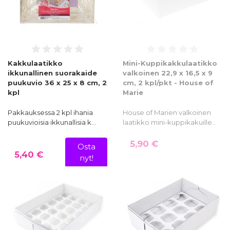
Kakkulaatikko
Mini-Kuppikakkulaatikko
ikkunallinen suorakaide
valkoinen 22,9 x 16,5 x 9
puukuvio 36 x 25 x 8 cm, 2
cm, 2 kpl/pkt - House of
kpl
Marie
Pakkauksessa 2 kpl ihania
House of Marien valkoinen
puukuvioisia ikkunallisia k…
laatikko mini-kuppikakuille…
5,90 €
Osta
5,40 €
nyt!