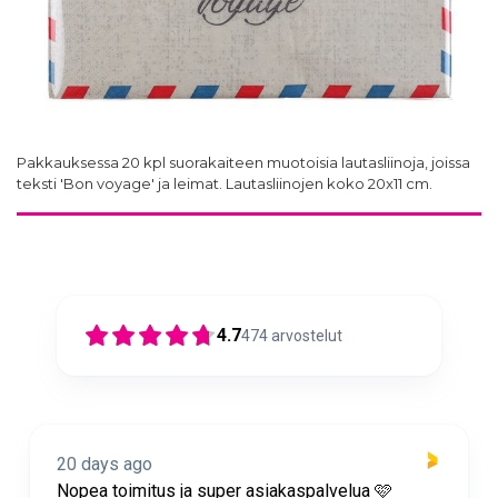
Pakkauksessa 20 kpl suorakaiteen muotoisia lautasliinoja, joissa
teksti 'Bon voyage' ja leimat. Lautasliinojen koko 20x11 cm.
4.7
474
arvostelut
20 days ago
Nopea toimitus ja super asiakaspalvelua 🩷