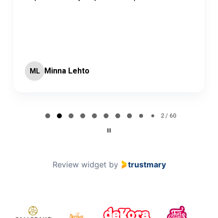
Minna Lehto
ML
Page 2 of 60
2 / 60
Review widget
by
trustmary