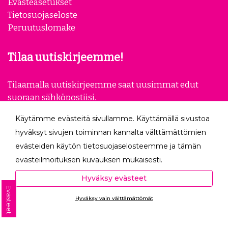
Evästeasetukset
Tietosuojaseloste
Peruutuslomake
Tilaa uutiskirjeemme!
Tilaamalla uutiskirjeemme saat uusimmat edut
suoraan sähköpostiisi.
Käytämme evästeitä sivullamme. Käyttämällä sivustoa
Tilaa
hyväksyt sivujen toiminnan kannalta välttämättömien
evästeiden käytön tietosuojaselosteemme ja tämän
Seuraa meitä
evästeilmoituksen kuvauksen mukaisesti.
Hyväksyessäsi analytiikka- ja markkinointievästeet
Hyväksy evästeet
autat meitä mittaamaan ja analysoimaan
Evästeet
Hyväksy vain välttämättömät
verkkosivumme toimintaa ja käyttöä (Analytiikka ja
Ota yhteyttä
tilastot) sekä tarjoamaan sinulle sinua itseäsi