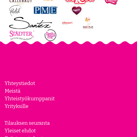
Yhteystiedot
Meistä
Yhteistyökumppanit
Yrityksille
Tilauksen seuranta
Yleiset ehdot