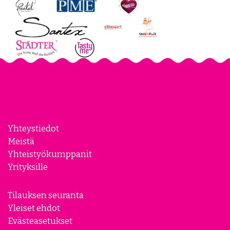
Yhteystiedot
Meistä
Yhteistyökumppanit
Yrityksille
Tilauksen seuranta
Yleiset ehdot
Evästeasetukset