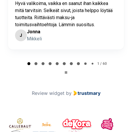
ima, vaikka en saanut ihan kaikkea
Nettisivuilta löy
in. Selkeät sivut, joista helppo löytää
prinsessan juhl
iittävästi maksu-ja
htoehtoja. Lämmin suositus.
a
Jenna M
JM
li
Lahti
Page 2 of 60
2 / 60
Review widget
by
trustmary