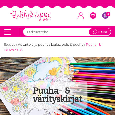
0
Haku
Etusivu
/
Askartelu ja puuha
/
Leikit, pelit & puuha
/
Puuha- &
värityskirjat
Puuha- &
värityskirjat