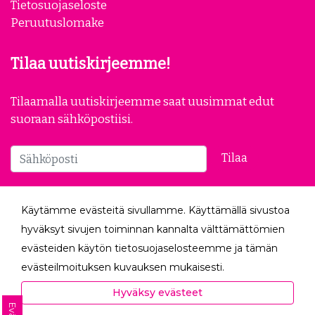
Tietosuojaseloste
Peruutuslomake
Tilaa uutiskirjeemme!
Tilaamalla uutiskirjeemme saat uusimmat edut
suoraan sähköpostiisi.
Tilaa
Seuraa meitä
Käytämme evästeitä sivullamme. Käyttämällä sivustoa
hyväksyt sivujen toiminnan kannalta välttämättömien
evästeiden käytön tietosuojaselosteemme ja tämän
evästeilmoituksen kuvauksen mukaisesti.
Hyväksyessäsi analytiikka- ja markkinointievästeet
Hyväksy evästeet
autat meitä mittaamaan ja analysoimaan