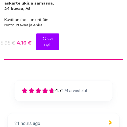
askartelukirja samassa,
24 kuvaa, A5
Kuvittaminen on erittäin
rentouttavaa ja ehkä…
Osta
5,95 €
4,16 €
nyt!
4.7
474
arvostelut
go
1 day ago