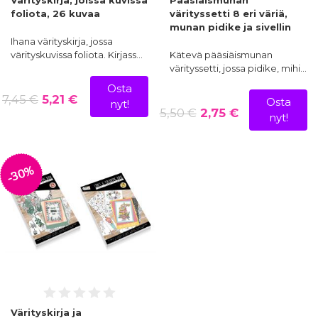
foliota, 26 kuvaa
värityssetti 8 eri väriä,
munan pidike ja sivellin
Ihana värityskirja, jossa
värityskuvissa foliota. Kirjass…
Kätevä pääsiäismunan
värityssetti, jossa pidike, mihi…
Osta
7,45 €
5,21 €
Osta
nyt!
5,50 €
2,75 €
nyt!
-30%
Värityskirja ja