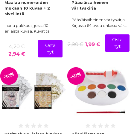
Maalaa numeroiden
Pääsiäisaiheinen
mukaan 10 kuvaa + 2
värityskirja
sivellintä
Pääsiäisaiheinen värityskirja.
Ihana pakkaus, jossa 10
Kirjassa 64 sivua erilaisia vär…
erilaista kuvaa. Kuvat ta…
Osta
2,90 €
1,99 €
Osta
4,20 €
nyt!
nyt!
2,94 €
-30%
-50%
Värityskirja, joissa kuvissa
Pääsiäismunan