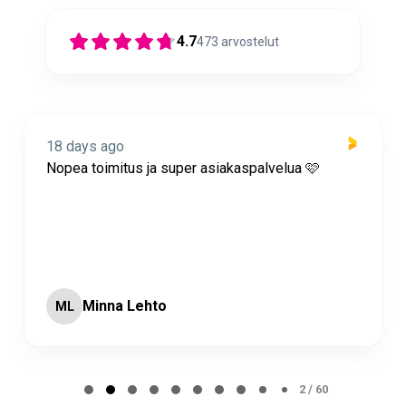
4.7
473
arvostelut
18 days ago
Nopea toimitus ja super asiakaspalvelua 🩷
Minna Lehto
ML
Page 2 of 60
2 / 60