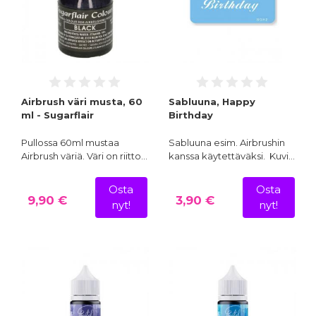
Airbrush väri musta, 60
Sabluuna, Happy
ml - Sugarflair
Birthday
Pullossa 60ml mustaa
Sabluuna esim. Airbrushin
Airbrush väriä. Väri on riitto…
kanssa käytettäväksi. Kuvi…
Osta
Osta
9,90 €
3,90 €
nyt!
nyt!