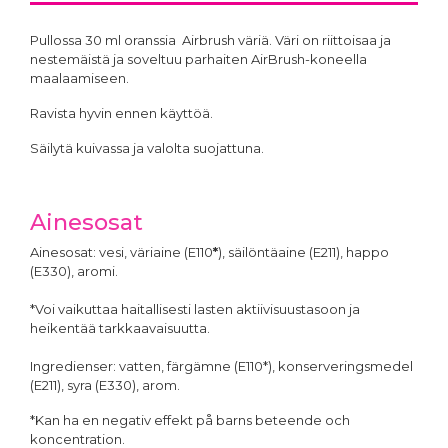
Pullossa 30 ml oranssia Airbrush väriä. Väri on riittoisaa ja
nestemäistä ja soveltuu parhaiten AirBrush-koneella
maalaamiseen.
Ravista hyvin ennen käyttöä.
Säilytä kuivassa ja valolta suojattuna.
Ainesosat
Ainesosat: vesi, väriaine (E110
*
), säilöntäaine (E211), happo
(E330), aromi.
*Voi vaikuttaa haitallisesti lasten aktiivisuustasoon ja
heikentää tarkkaavaisuutta.
Ingredienser: vatten, färgämne (E110*), konserveringsmedel
(E211), syra (E330), arom.
*Kan ha en negativ effekt på barns beteende och
koncentration.