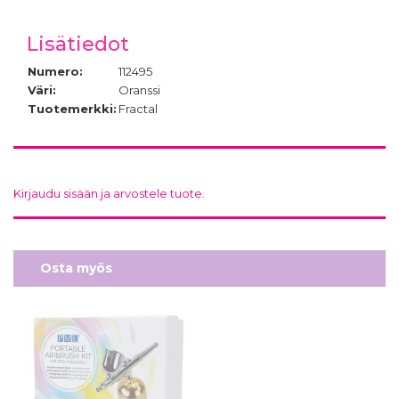
Lisätiedot
Numero:
112495
Väri:
Oranssi
Tuotemerkki:
Fractal
Kirjaudu sisään ja arvostele tuote.
Osta myös