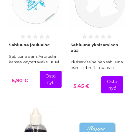
Sabluuna jouluaihe
Sabluuna yksisarvisen
pää
Sabluuna esim. Airbrushin
kanssa käytettäväksi. Kuvi…
Yksisarvisaiheinen sabluuna
esim. airbrushin kanssa…
Osta
6,90 €
Osta
nyt!
5,45 €
nyt!