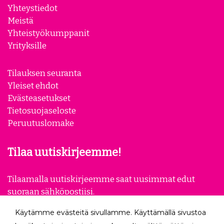
Yhteystiedot
Meistä
Yhteistyökumppanit
Yrityksille
Tilauksen seuranta
Yleiset ehdot
Evästeasetukset
Tietosuojaseloste
Peruutuslomake
Tilaa uutiskirjeemme!
Tilaamalla uutiskirjeemme saat uusimmat edut
suoraan sähköpostiisi.
Käytämme evästeitä sivullamme. Käyttämällä sivustoa
Tilaa