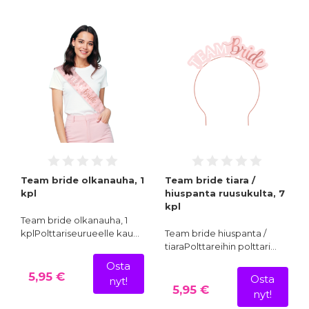
Team bride olkanauha, 1
Team bride tiara /
kpl
hiuspanta ruusukulta, 7
kpl
Team bride olkanauha, 1
kplPolttariseurueelle kau…
Team bride hiuspanta /
tiaraPolttareihin polttari…
Osta
5,95 €
Osta
nyt!
5,95 €
nyt!