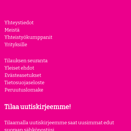
Yhteystiedot
Meistä
Yhteistyökumppanit
Yrityksille
Tilauksen seuranta
Yleiset ehdot
Evästeasetukset
Tietosuojaseloste
Peruutuslomake
Tilaa uutiskirjeemme!
Tilaamalla uutiskirjeemme saat uusimmat edut
suoraan sähköpostiisi.