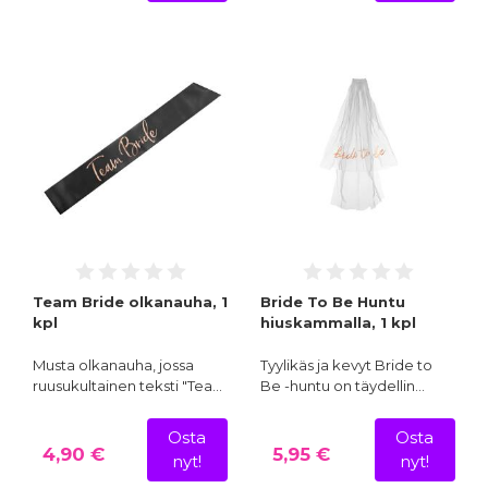
Team Bride olkanauha, 1
Bride To Be Huntu
kpl
hiuskammalla, 1 kpl
Musta olkanauha, jossa
Tyylikäs ja kevyt Bride to
ruusukultainen teksti "Tea…
Be -huntu on täydellin…
Osta
Osta
4,90 €
5,95 €
nyt!
nyt!