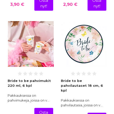
Osta
Osta
3,90 €
2,90 €
nyt!
nyt!
Bride to be pahvimukit
Bride to be
220 ml, 6 kpl
pahvilautaset 18 cm, 6
kpl
Pakkauksessa on
pahvimukeja, joissa on v…
Pakkauksessa on
pahvilautasia, joissa on v…
Osta