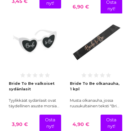
3,45 €
Osta
nyt!
6,90 €
nyt!
Bride To Be valkoiset
Bride To Be olkanauha,
sydänlasit
1 kpl
Tyylikkäät sydänlasit ovat
Musta olkanauha, jossa
täydellinen asuste morsia…
ruusukultainen teksti "Bri…
Osta
Osta
3,90 €
4,90 €
nyt!
nyt!