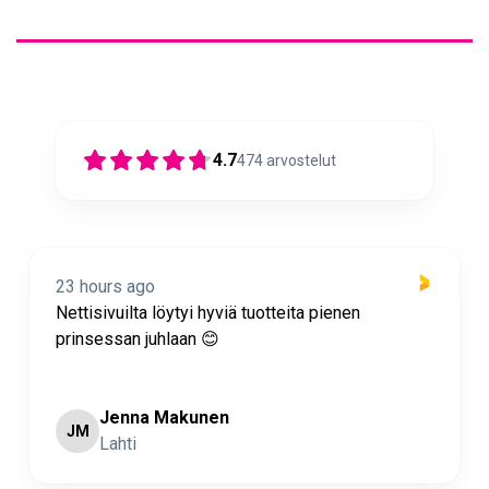
4.7
474
arvostelut
23 hours ago
Nettisivuilta löytyi hyviä tuotteita pienen
prinsessan juhlaan 😊
Jenna Makunen
JM
Lahti