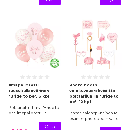
Ilmapallosetti
Photo booth
ruusukullanvärinen
valokuvausrekvisiitta
"Bride to be", 6 kpl
polttarijuhliin "Bride to
be", 12 kpl
Polttareihin ihana "Bride to
be" ilmapallosetti. P…
Ihana vaaleanpunainen 12-
osainen photobooth valo…
Osta