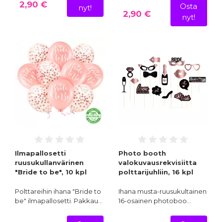
2,90 €
Osta
nyt!
2,90 €
nyt!
Ilmapallosetti
Photo booth
ruusukullanvärinen
valokuvausrekvisiitta
"Bride to be", 10 kpl
polttarijuhliin, 16 kpl
Polttareihin ihana "Bride to
Ihana musta-ruusukultainen
be" ilmapallosetti. Pakkau…
16-osainen photoboo…