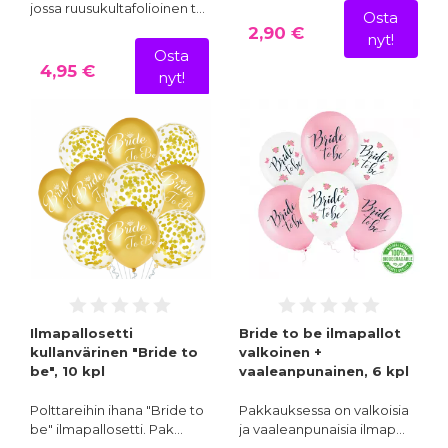
jossa ruusukultafolioinen t…
Osta
2,90 €
nyt!
Osta
4,95 €
nyt!
Ilmapallosetti
Bride to be ilmapallot
kullanvärinen "Bride to
valkoinen +
be", 10 kpl
vaaleanpunainen, 6 kpl
Polttareihin ihana "Bride to
Pakkauksessa on valkoisia
be" ilmapallosetti. Pak…
ja vaaleanpunaisia ilmap…