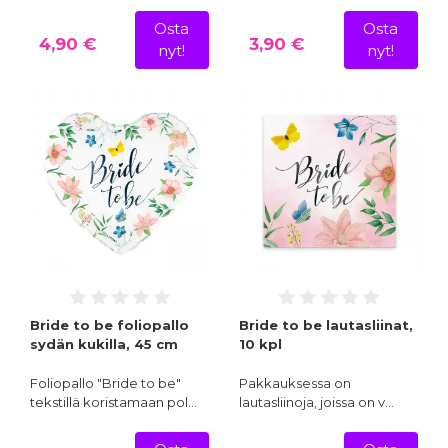
Osta
Osta
4,90 €
3,90 €
nyt!
nyt!
Bride to be foliopallo
Bride to be lautasliinat,
sydän kukilla, 45 cm
10 kpl
Foliopallo "Bride to be"
Pakkauksessa on
tekstillä koristamaan pol…
lautasliinoja, joissa on v…