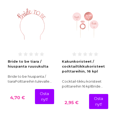
Bride to be tiara /
Kakunkoristeet /
hiuspanta ruusukulta
cocktailtikkukoristeet
polttareihin, 16 kpl
Bride to be hiuspanta /
tiaraPolttareihin tulevalle…
Cocktail-tikku koristeet
polttareihin 16 kplBride…
Osta
4,70 €
Osta
nyt!
2,95 €
nyt!