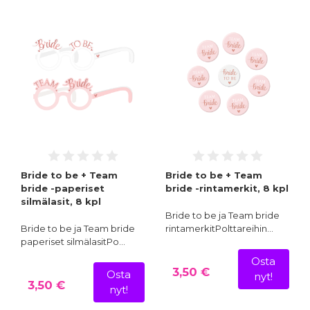
Bride to be + Team
Bride to be + Team
bride -paperiset
bride -rintamerkit, 8 kpl
silmälasit, 8 kpl
Bride to be ja Team bride
Bride to be ja Team bride
rintamerkitPolttareihin…
paperiset silmälasitPo…
Osta
3,50 €
Osta
nyt!
3,50 €
nyt!