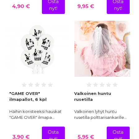
Osta
Osta
4,90 €
9,95 €
nyt!
nyt!
"GAME OVER"
Valkoinen huntu
ilmapallot, 6 kpl
rusetilla
Häihin koristeeksi hauskat
Valkoinen lyhyt huntu
"GAME OVER" ilmapa…
rusetilla polttarisankarille…
Osta
Osta
3,90 €
5,95 €
nyt!
nyt!