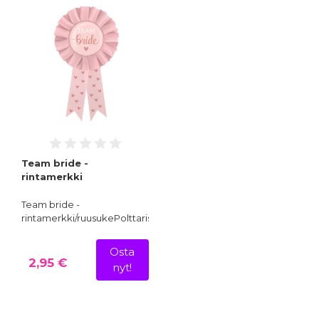
Team bride -
rintamerkki
Team bride -
rintamerkki/ruusukePolttaris…
Osta
2,95 €
nyt!