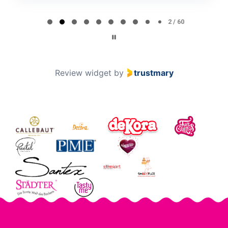
Page 2 of 60
2 / 60
Review widget
by
trustmary