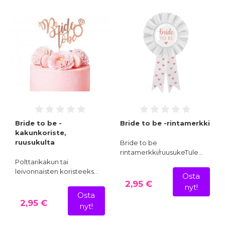
Bride to be -
Bride to be -rintamerkki
kakunkoriste,
ruusukulta
Bride to be
rintamerkki/ruusukeTule…
Polttarikakun tai
leivonnaisten koristeeks…
Osta
2,95 €
nyt!
Osta
2,95 €
nyt!