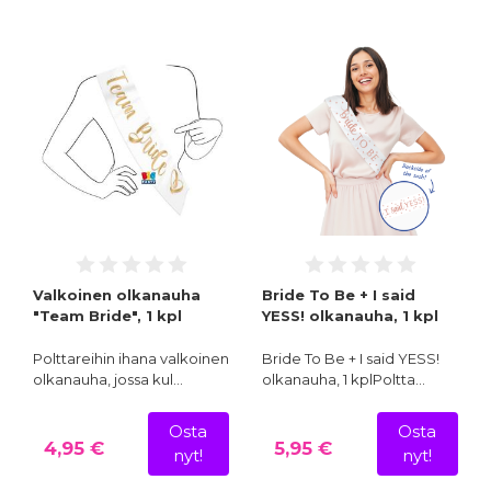
Valkoinen olkanauha
Bride To Be + I said
"Team Bride", 1 kpl
YESS! olkanauha, 1 kpl
Polttareihin ihana valkoinen
Bride To Be + I said YESS!
olkanauha, jossa kul…
olkanauha, 1 kplPoltta…
Osta
Osta
4,95 €
5,95 €
nyt!
nyt!