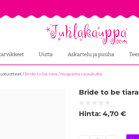
tarvikkeet
Uutta
Askartelu ja puuha
Tee
hiustuotteet
/
Bride to be tiara / hiuspanta ruusukulta
Bride to be tiar
Hinta:
4,70 €