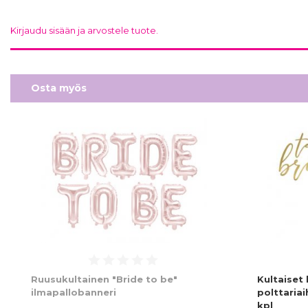
Kirjaudu sisään ja arvostele tuote.
Osta myös
Ruusukultainen "Bride to be"
Kultaiset
ilmapallobanneri
polttariai
kpl