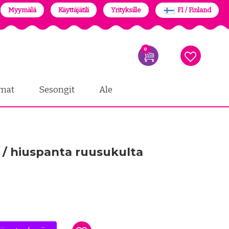
Myymälä
Käyttäjätili
Yrityksille
FI / Finland
0
mat
Sesongit
Ale
a / hiuspanta ruusukulta