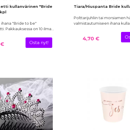
etti kullanvärinen "Bride
Tiara/Hiuspanta Bride kul
 kpl
Polttarijuhliin tai morsiamen h
n ihana "Bride to be"
valmistautumiseen ihana kull
tti. Pakkauksessa on 10 ilma…
Os
4,70 €
Osta nyt!
 €