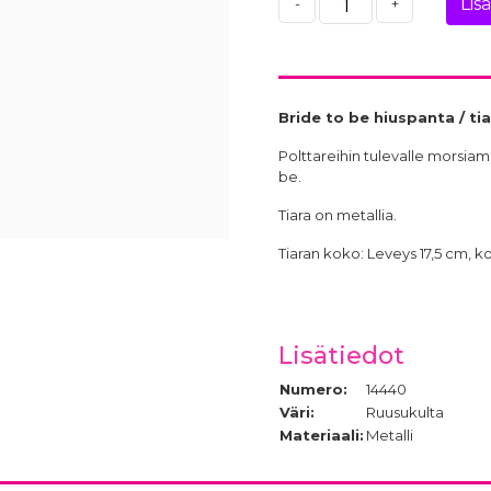
Lis
-
+
Bride to be hiuspanta / tia
Polttareihin tulevalle morsiama
be.
Tiara on metallia.
Tiaran koko: Leveys 17,5 cm, k
Lisätiedot
Numero:
14440
Väri:
Ruusukulta
Materiaali:
Metalli