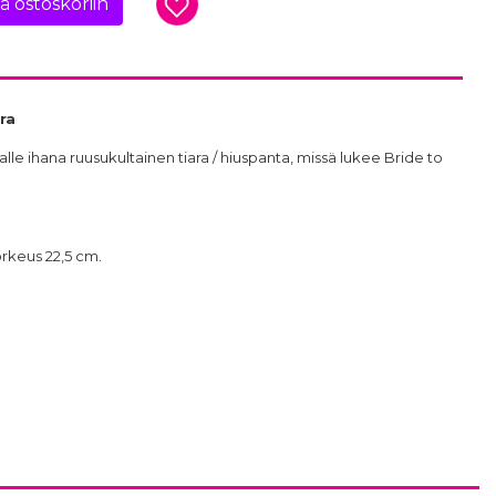
ää ostoskoriin
ra
lle ihana ruusukultainen tiara / hiuspanta, missä lukee Bride to
orkeus 22,5 cm.