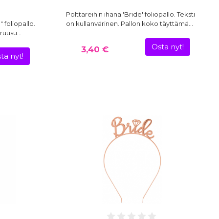
Polttareihin ihana 'Bride' foliopallo. Teksti
 foliopallo.
on kullanvärinen. Pallon koko täyttämä…
n ruusu…
Osta nyt!
3,40 €
ta nyt!