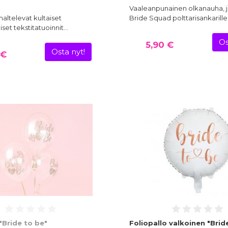
Vaaleanpunainen olkanauha, j
maltelevat kultaiset
Bride Squad polttarisankarille
iset tekstitatuoinnit…
Os
5,90 €
Osta nyt!
 €
"Bride to be"
Foliopallo valkoinen "Bride