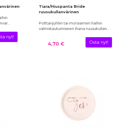
lanvärinen
Tiara/Hiuspanta Bride
ruusukullanvärinen
äihin
anvär…
Polttarijuhliin tai morsiamen häihin
valmistautumiseen ihana ruusukullan…
ta nyt!
Osta nyt!
4,70 €