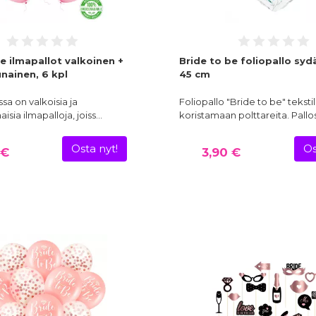
e ilmapallot valkoinen +
Bride to be foliopallo sydä
nainen, 6 kpl
45 cm
a on valkoisia ja
Foliopallo "Bride to be" tekstil
isia ilmapalloja, joiss…
koristamaan polttareita. Pall
Osta nyt!
Os
 €
3,90 €