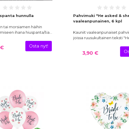
uspanta hunnulla
Pahvimuki "He asked & she
vaaleanpunainen, 6 kpl
iin tai morsiamen häihin
miseen ihana hiuspanta/tia…
Kauniit vaaleanpunaiset pahvi
joissa ruusukultainen teksti "H
Osta nyt!
 €
Os
3,90 €