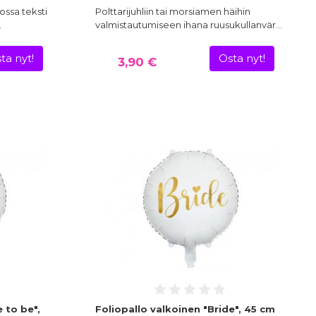
ossa teksti
Polttarijuhliin tai morsiamen häihin
.
valmistautumiseen ihana ruusukullanvär…
ta nyt!
Osta nyt!
3,90 €
 to be",
Foliopallo valkoinen "Bride", 45 cm