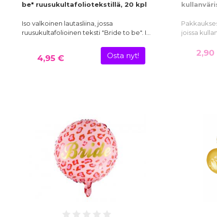
be" ruusukultafoliotekstillä, 20 kpl
kullanväris
Iso valkoinen lautasliina, jossa
Pakkauksess
ruusukultafolioinen teksti "Bride to be". I…
joissa kulla
2,90
Osta nyt!
4,95 €