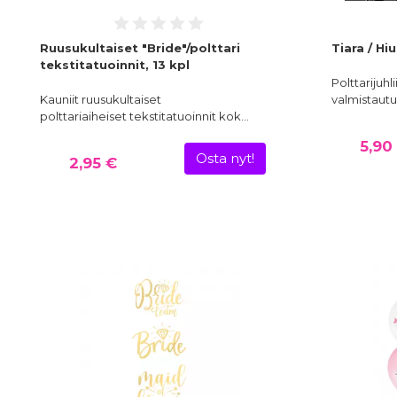
Ruusukultaiset "Bride"/polttari
Tiara / Hi
tekstitatuoinnit, 13 kpl
Polttarijuhl
Kauniit ruusukultaiset
valmistautu
polttariaiheiset tekstitatuoinnit kok…
5,90
Osta nyt!
2,95 €