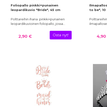
Foliopallo pinkki+punainen
Ilmapallos
leopardikuvio "Bride", 45 cm
to be", 10
Polttareihin ihana pinkki+punainen
Polttareihi
leopardikuvioinen foliopallo, jossa…
ilmapallose
Osta nyt!
2,90 €
4,90