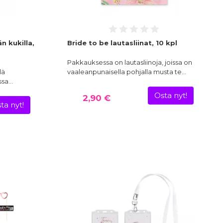
n kukilla,
Bride to be lautasliinat, 10 kpl
Pakkauksessa on lautasliinoja, joissa on
lä
vaaleanpunaisella pohjalla musta te…
ossa…
Osta nyt!
2,90 €
ta nyt!