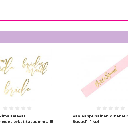
 kimaltelevat
Vaaleanpunainen olkanauh
heiset tekstitatuoinnit, 15
Squad", 1 kpl