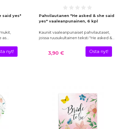
 said yes"
Pahvilautanen "He asked & she said
yes" vaaleanpunainen, 6 kpl
mukit,
Kauniit vaaleanpunaiset pahvilautaset,
e as…
joissa ruusukultainen teksti "He asked &…
ta nyt!
Osta nyt!
3,90 €