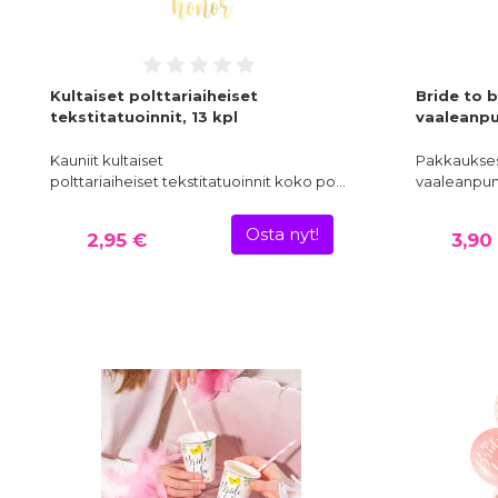
Kultaiset polttariaiheiset
Bride to b
tekstitatuoinnit, 13 kpl
vaaleanpu
Kauniit kultaiset
Pakkauksess
polttariaiheiset tekstitatuoinnit koko po…
vaaleanpuna
Osta nyt!
2,95 €
3,90