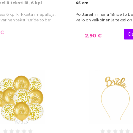
ellä tekstillä, 6 kpl
45 cm
a 6 kpl kirkkaita ilmapalloja,
Polttareihin ihana "Bride to be"
nvärinen teksti 'Bride to be'…
Pallo on valkoinen ja teksti o
 €
Os
2,90 €