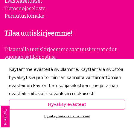
Evästeasetukset
Tietosuojaseloste
Peruutuslomake
Tilaa uutiskirjeemme!
Tilaamalla uutiskirjeemme saat uusimmat edut
suoraan sähköpostiisi.
Käytämme evästeitä sivullamme. Käyttämällä sivustoa
Tilaa
hyväksyt sivujen toiminnan kannalta välttämättömien
evästeiden käytön tietosuojaselosteemme ja tämän
Seuraa meitä
evästeilmoituksen kuvauksen mukaisesti.
Hyväksyessäsi analytiikka- ja markkinointievästeet
Hyväksy evästeet
autat meitä mittaamaan ja analysoimaan
Evästeet
Hyväksy vain välttämättömät
verkkosivumme toimintaa ja käyttöä (Analytiikka ja
Ota yhteyttä
tilastot) sekä tarjoamaan sinulle sinua itseäsi