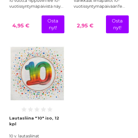
10 vuotta -lippuviiriTee 10-
Värikkäät ilmapallot 10-
vuotissyntymäpäivistä näy…
vuotissyntymäpäiväänTe…
Osta
Osta
4,95 €
2,95 €
nyt!
nyt!
Lautasliina "10" iso, 12
kpl
10 v. lautasliinat