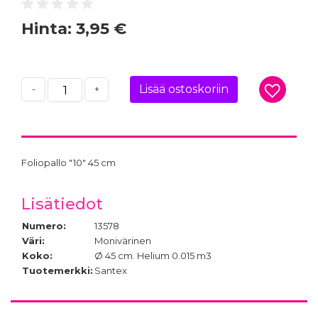
Hinta:
3,95 €
Lisää ostoskoriin
-
+
Foliopallo "10" 45 cm
Lisätiedot
Numero:
13578
Väri:
Monivärinen
Koko:
Ø 45 cm. Helium 0.015 m3
Tuotemerkki:
Santex