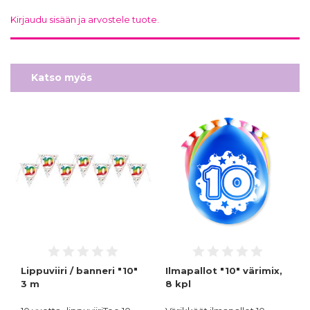
Kirjaudu sisään ja arvostele tuote.
Katso myös
Lippuviiri / banneri "10"
Ilmapallot "10" värimix,
3 m
8 kpl