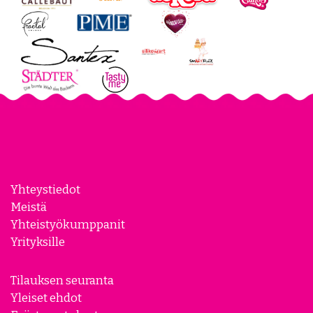
Yhteystiedot
Meistä
Yhteistyökumppanit
Yrityksille
Tilauksen seuranta
Yleiset ehdot