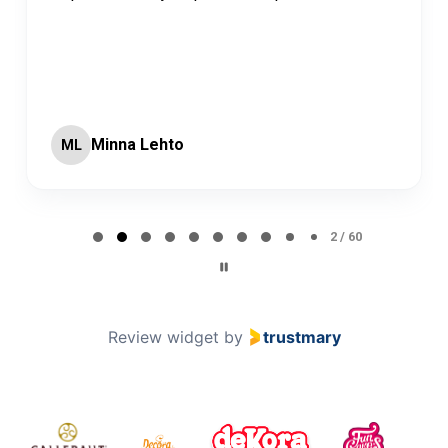
Minna Lehto
ML
Page 2 of 60
2 / 60
Review widget
by
trustmary