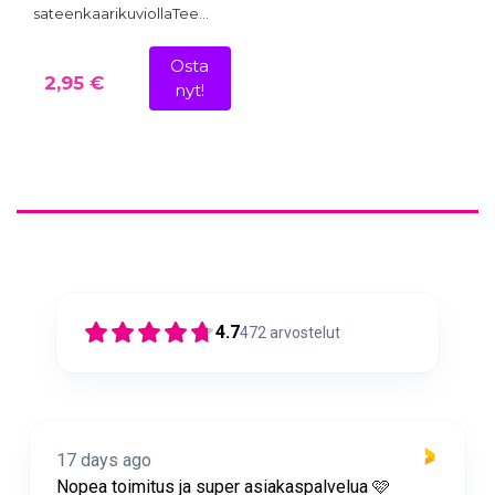
sateenkaarikuviollaTee…
Osta
2,95 €
nyt!
4.7
472
arvostelut
17 days ago
Nopea toimitus ja super asiakaspalvelua 🩷