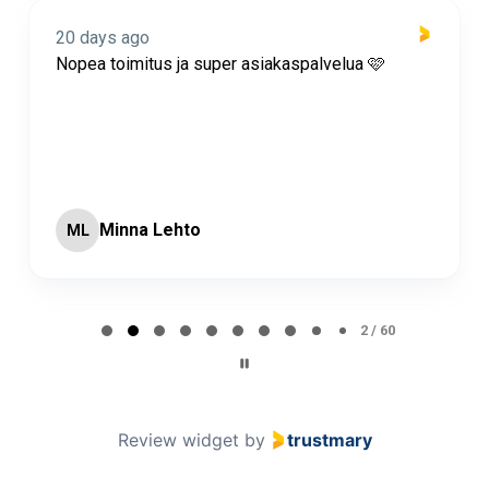
20 days ago
Nopea toimitus ja super asiakaspalvelua 🩷
Minna Lehto
ML
Page 2 of 60
2 / 60
Review widget
by
trustmary