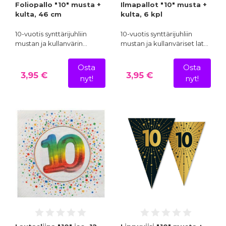
Foliopallo "10" musta +
Ilmapallot "10" musta +
kulta, 46 cm
kulta, 6 kpl
10-vuotis synttärijuhliin
10-vuotis synttärijuhliin
mustan ja kullanvärin…
mustan ja kullanväriset lat…
Osta
Osta
3,95 €
3,95 €
nyt!
nyt!