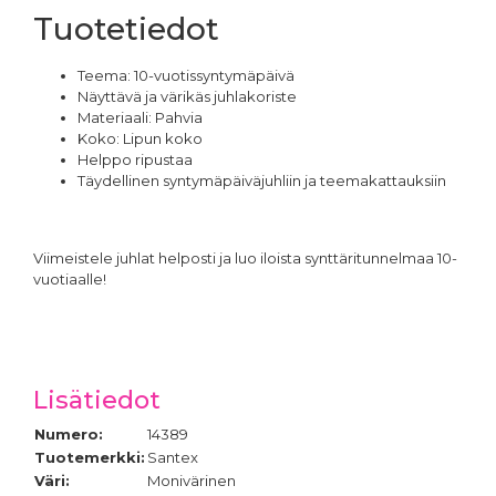
Tuotetiedot
Teema: 10-vuotissyntymäpäivä
Näyttävä ja värikäs juhlakoriste
Materiaali: Pahvia
Koko: Lipun koko
Helppo ripustaa
Täydellinen syntymäpäiväjuhliin ja teemakattauksiin
Viimeistele juhlat helposti ja luo iloista synttäritunnelmaa 10-
vuotiaalle!
Lisätiedot
Numero:
14389
Tuotemerkki:
Santex
Väri:
Monivärinen