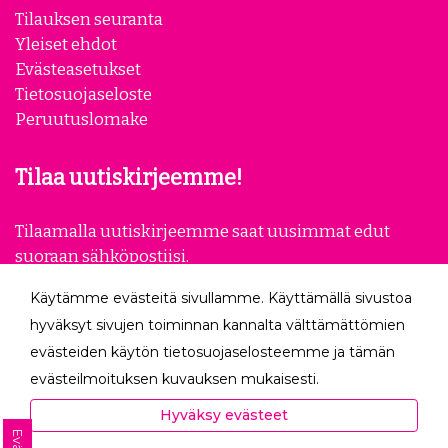
Tilauksen seuranta
Yleiset ehdot
Evästeasetukset
Tietosuojaseloste
Peruutuslomake
Tilaa uutiskirjeemme!
Tilaamalla uutiskirjeemme saat uusimmat edut
suoraan sähköpostiisi.
Käytämme evästeitä sivullamme. Käyttämällä sivustoa
Tilaa
hyväksyt sivujen toiminnan kannalta välttämättömien
evästeiden käytön tietosuojaselosteemme ja tämän
Seuraa meitä
evästeilmoituksen kuvauksen mukaisesti.
Hyväksyessäsi analytiikka- ja markkinointievästeet
Hyväksy evästeet
autat meitä mittaamaan ja analysoimaan