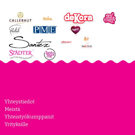
Yhteystiedot
Meistä
Yhteistyökumppanit
Yrityksille