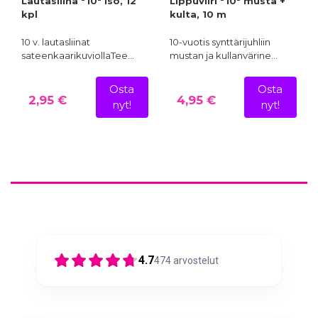
Lautasliina "10" iso, 12
Lippuviiri "10" musta +
kpl
kulta, 10 m
10 v. lautasliinat
10-vuotis synttärijuhliin
sateenkaarikuviollaTee…
mustan ja kullanvärine…
Osta
Osta
2,95 €
4,95 €
nyt!
nyt!
4.7
474
arvostelut