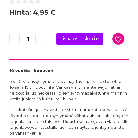
Hinta:
4,95 €
Lisää ostoskoriin
-
+
10 vuotta -lippuviiri
Tee 10-vuotissyntymäpäivistä näyttävät ja ikimuistoiset tällä
iloisella 10 v. lippuviirillä! Värikäs viiri viimeistelee juhlatilan
helposti ja luo hetkessä iloisen syntymäpäivätunnelman niin
kotiin, juhlasaliin kuin ulkojuhliinkin.
Hauskat värit ja juhlavasti koristellut numerot tekevät viiristä
täydellisen koristeen syntymäpäiväkattauksen, lahjapöydän
tai juhlatilan somistukseen. Ripusta seinälle, oven yläpuolelle
tai juhlapöydän taustalle luomaan näyttävä juhlaympäristö
päivänsankarille.