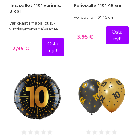
Ilmapallot "10" värimix,
Foliopallo "10" 45 cm
8 kpl
Foliopallo "10" 45 cm
Värikkäät ilmapallot 10-
vuotissyntymäpäiväänTe…
Osta
3,95 €
nyt!
Osta
2,95 €
nyt!