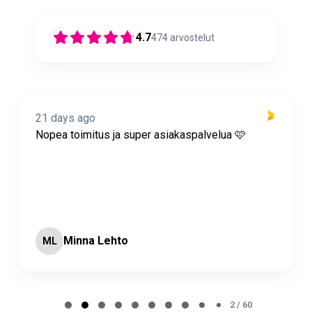
4.7
474
arvostelut
21 days ago
Nopea toimitus ja super asiakaspalvelua 🩷
Minna Lehto
ML
Page 2 of 60
2 / 60