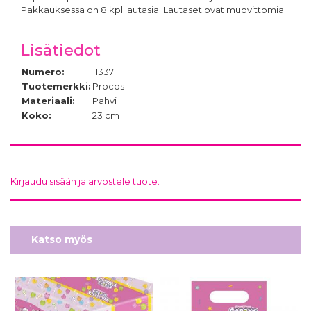
Pakkauksessa on 8 kpl lautasia. Lautaset ovat muovittomia.
Lisätiedot
Numero:
11337
Tuotemerkki:
Procos
Materiaali:
Pahvi
Koko:
23 cm
Kirjaudu sisään ja arvostele tuote.
Katso myös