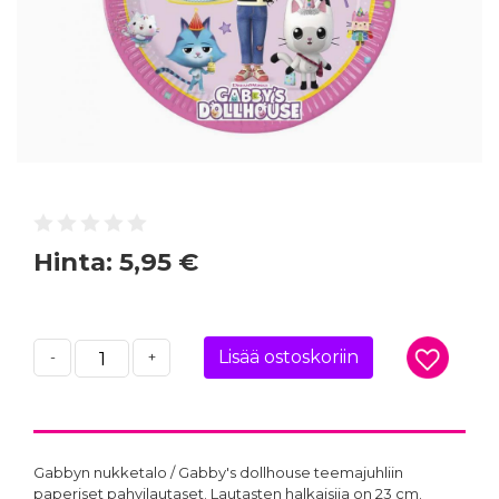
Hinta:
5,95 €
Lisää ostoskoriin
-
+
Gabbyn nukketalo / Gabby's dollhouse teemajuhliin
paperiset pahvilautaset. Lautasten halkaisija on 23 cm.