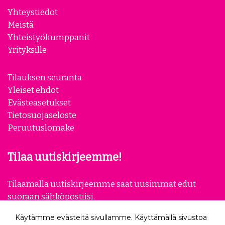
Yhteystiedot
Meistä
Yhteistyökumppanit
Yrityksille
Tilauksen seuranta
Yleiset ehdot
Evästeasetukset
Tietosuojaseloste
Peruutuslomake
Tilaa uutiskirjeemme!
Tilaamalla uutiskirjeemme saat uusimmat edut
suoraan sähköpostiisi.
Käytämme evästeitä sivullamme. Käyttämällä sivustoa
Tilaa