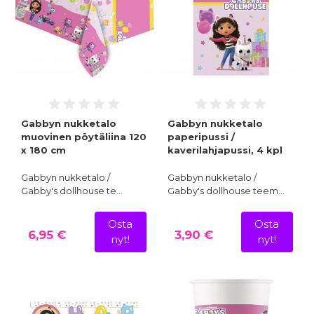
Gabbyn nukketalo
Gabbyn nukketalo
muovinen pöytäliina 120
paperipussi /
x 180 cm
kaverilahjapussi, 4 kpl
Gabbyn nukketalo /
Gabbyn nukketalo /
Gabby's dollhouse te…
Gabby's dollhouse teem…
Osta
Osta
6,95 €
3,90 €
nyt!
nyt!