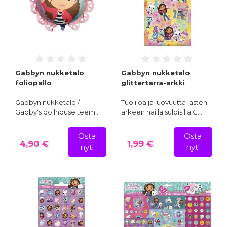
Gabbyn nukketalo
Gabbyn nukketalo
foliopallo
glittertarra-arkki
Gabbyn nukketalo /
Tuo iloa ja luovuutta lasten
Gabby's dollhouse teem…
arkeen näillä suloisilla G…
Osta
Osta
4,90 €
1,99 €
nyt!
nyt!