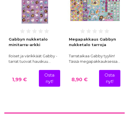
Gabbyn nukketalo
Megapakkaus Gabbyn
minitarra-arkki
nukketalo tarroja
Iloiset ja värikkäät Gabby -
Tarrataikaa Gabby tyyliin!
tarrat tuovat hauskuu…
Tässä megapakkauksessa…
Osta
Osta
1,99 €
8,90 €
nyt!
nyt!