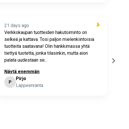
21 days ago
21 
Verkkokaupan tuotteiden hakutoiminto on
Hyv
selkeä ja kattava. Tosi paljon mielenkiintoisia
asia
tuotteita saatavana! Olin hankkimassa yhtä
joho
tiettyä tuotetta, jonka tilasinkin, mutta aion
palata uudestaan se...
Näytä enemmän
Pirjo
P
K
Lappeenranta