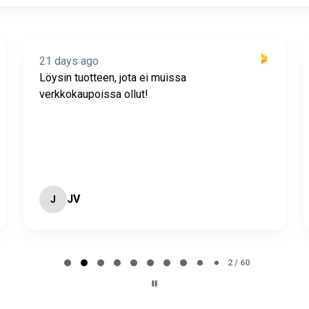
21 days ago
Löysin tuotteen, jota ei muissa
verkkokaupoissa ollut!
JV
J
2 / 60