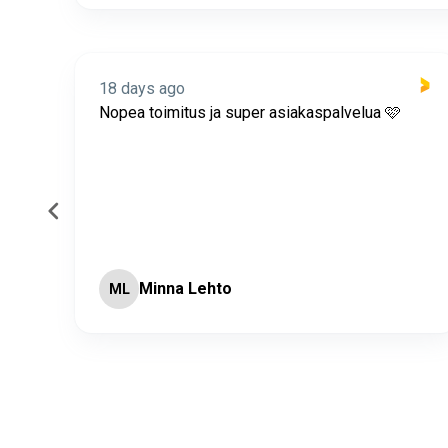
18 days ago
itus
Nopea toimitus ja super asiakaspalvelua 🩷
Minna Lehto
ML
Page 2 of 60