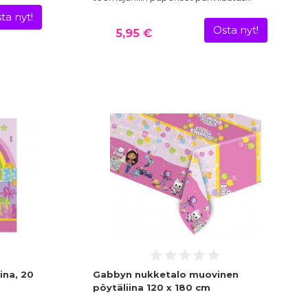
ta nyt!
Osta nyt!
5,95 €
ina, 20
Gabbyn nukketalo muovinen
pöytäliina 120 x 180 cm