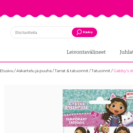
Haku
Leivontavälineet
Juhla
Etusivu
/
Askartelu ja puuha
/
Tarrat & tatuoinnit
/
Tatuoinnit
/
Gabby's do