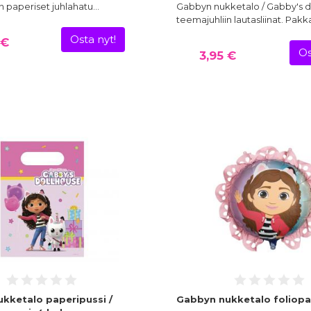
n paperiset juhlahatu…
Gabbyn nukketalo / Gabby's d
teemajuhliin lautasliinat. Pak
Osta nyt!
 €
Os
3,95 €
kketalo paperipussi /
Gabbyn nukketalo foliopa