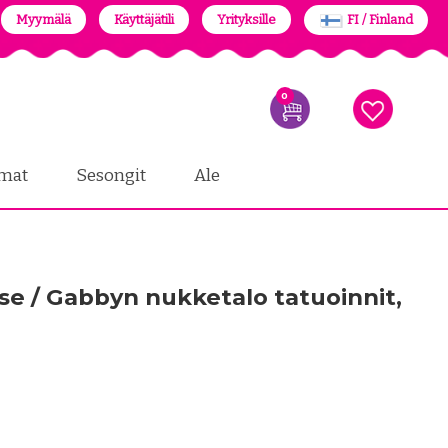
Myymälä
Käyttäjätili
Yrityksille
FI / Finland
0
mat
Sesongit
Ale
se / Gabbyn nukketalo tatuoinnit,