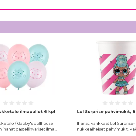
kketalo ilmapallot 6 kpl
Lol Surprise pahvimukit, 8
ketalo / Gabby's dollhouse
Ihanat, värikkäät Lol Surprise-
n ihanat pastellinväriset ilma…
nukkeaiheiset pahvimukit. P