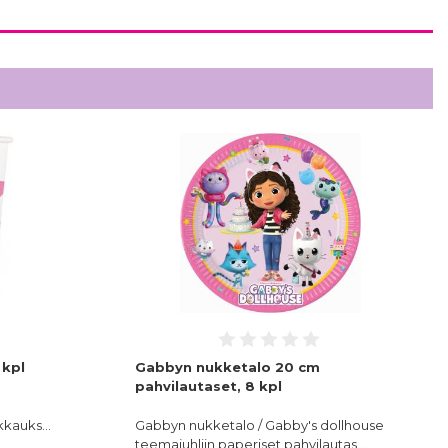
 kpl
Gabbyn nukketalo 20 cm
pahvilautaset, 8 kpl
akkauks…
Gabbyn nukketalo / Gabby's dollhouse
teemajuhliin paperiset pahvilautas…