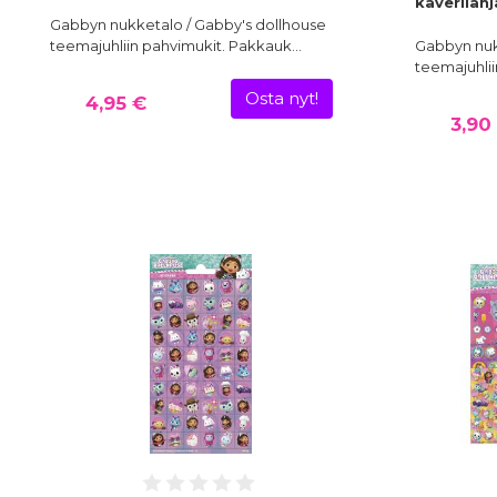
kaverilahj
Gabbyn nukketalo / Gabby's dollhouse
teemajuhliin pahvimukit. Pakkauk…
Gabbyn nuk
teemajuhliin
Osta nyt!
4,95 €
3,90