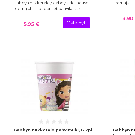
Gabbyn nukketalo / Gabby's dollhouse
teemajuhlii
teemajuhliin paperiset pahvilautas…
3,90
Osta nyt!
5,95 €
Gabbyn nukketalo pahvimuki, 8 kpl
Gabbyn nu