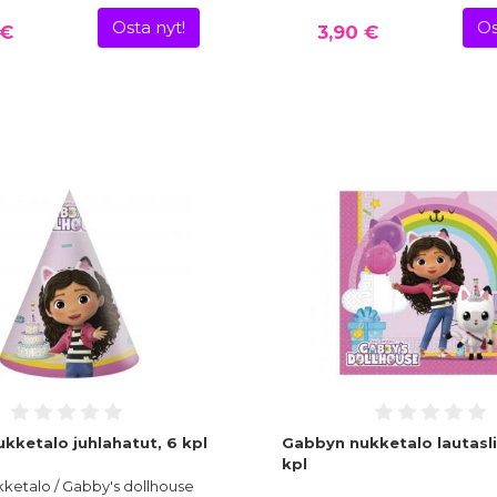
Osta nyt!
Os
 €
3,90 €
kketalo juhlahatut, 6 kpl
Gabbyn nukketalo lautasli
kpl
ketalo / Gabby's dollhouse