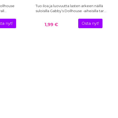
ollhouse
Tuo iloa ja luovuutta lasten arkeen näillä
Pall…
suloisilla Gabby’s Dollhouse -aiheisilla tar…
ta nyt!
Osta nyt!
1,99 €