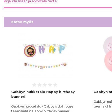
Kirjaudu sisään ja arvostele tuote.
Katso myös
Gabbyn nukketalo Happy birthday
Gabbyn nu
banneri
Gabbyn nuk
Gabbyn nukketalo / Gabby's dollhouse
teemajuhlii
teemajuhliin Happy birthday banneri…