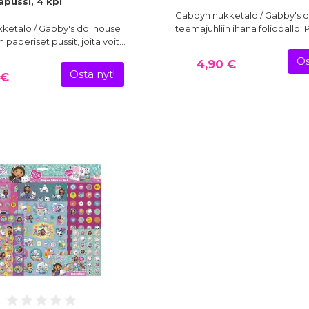
apussi, 4 kpl
Gabbyn nukketalo / Gabby's d
ketalo / Gabby's dollhouse
teemajuhliin ihana foliopallo. 
 paperiset pussit, joita voit…
Os
4,90 €
Osta nyt!
 €