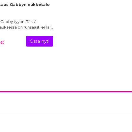
aus Gabbyn nukketalo
Gabby tyyliin! Tässä
ksessa on runsaasti erilai…
Osta nyt!
 €