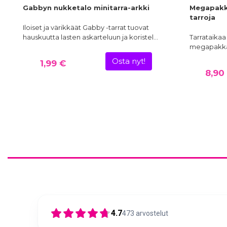
Gabbyn nukketalo minitarra-arkki
Megapakk
tarroja
Iloiset ja värikkäät Gabby -tarrat tuovat
hauskuutta lasten askarteluun ja koristel…
Tarrataikaa 
megapakkau
Osta nyt!
1,99 €
8,90
4.7
473
arvostelut