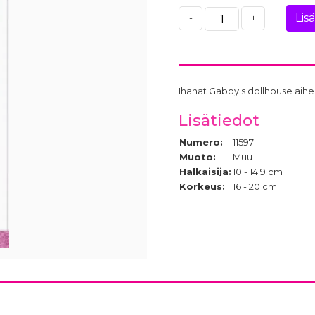
Lis
-
+
Ihanat Gabby's dollhouse aihei
Lisätiedot
Numero:
11597
Muoto:
Muu
Halkaisija:
10 - 14.9 cm
Korkeus:
16 - 20 cm