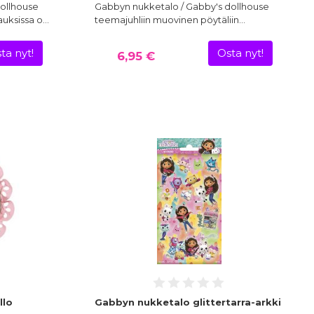
ollhouse
Gabbyn nukketalo / Gabby's dollhouse
kauksissa o…
teemajuhliin muovinen pöytäliin…
ta nyt!
Osta nyt!
6,95 €
llo
Gabbyn nukketalo glittertarra-arkki