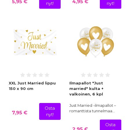
5,95 €
4,95 €
nyt!
nyt!
XXL Just Married lippu
Ilmapallot "Just
150 x 90 cm
married" kulta +
valkoinen, 6 kpl
Just Married -ilmapallot –
Osta
romanttista tunnelmaa…
7,95 €
nyt!
Osta
2,95 €