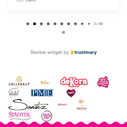
Page 2 of 60
2 / 60
Review widget
by
trustmary