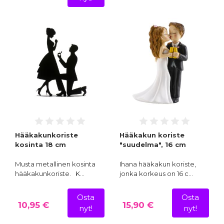
Hääkakunkoriste
Hääkakun koriste
kosinta 18 cm
"suudelma", 16 cm
Musta metallinen kosinta
Ihana hääkakun koriste,
hääkakunkoriste. K…
jonka korkeus on 16 c…
Osta
Osta
10,95 €
15,90 €
nyt!
nyt!