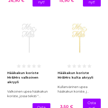
26,90 €
15,90 €
nyt!
nyt!
Hääkakun koriste
Hääkakun koriste
Mr&Mrs valkoinen
Mr&Mrs kulta akryyli
akryyli
Kullanvärinen upea
Valkoinen upea hääkakun
hääkakun koriste, j…
koriste, jossa teksti "…
Osta
3,50 €
Osta