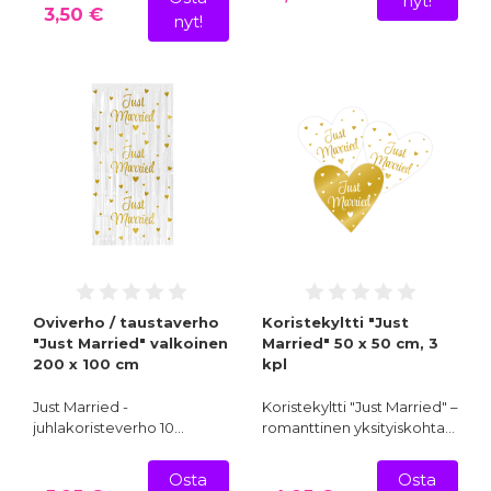
nyt!
3,50 €
nyt!
Oviverho / taustaverho
Koristekyltti "Just
"Just Married" valkoinen
Married" 50 x 50 cm, 3
200 x 100 cm
kpl
Just Married -
Koristekyltti "Just Married" –
juhlakoristeverho 10…
romanttinen yksityiskohta…
Osta
Osta