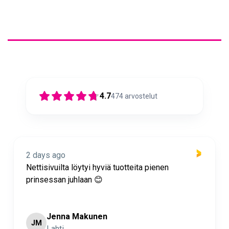
4.7
474
arvostelut
2 days ago
Nettisivuilta löytyi hyviä tuotteita pienen
prinsessan juhlaan 😊
Jenna Makunen
JM
Lahti