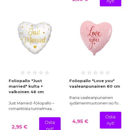
nyt!
Foliopallo "Just
Foliopallo "Love you"
married" kulta +
vaaleanpunainen 60 cm
valkoinen 46 cm
Ihana vaaleanpunainen
Just Married -foliopallo –
sydämenmuotoinen iso fo…
romanttista tunnelmaa…
Osta
4,95 €
Osta
nyt!
2,95 €
nyt!