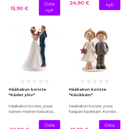
24,90 €
Osta
nyt!
15,90 €
nyt!
Hääkakun koriste
Hääkakun koriste
"Kädet ylös"
"Käsikkäin"
Hääkakun koriste, jossa
Hääkakun koriste, jossa
nainen miehen kravatiss…
hääpari käsikkäin. Koriste…
Osta
Osta