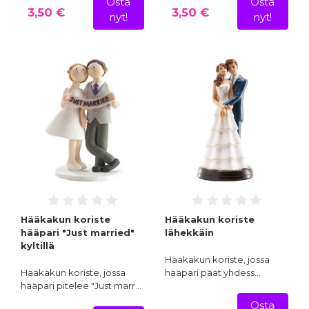
Osta
Osta
3,50 €
3,50 €
nyt!
nyt!
Hääkakun koriste
Hääkakun koriste
hääpari "Just married"
lähekkäin
kyltillä
Hääkakun koriste, jossa
Hääkakun koriste, jossa
hääpari päät yhdess…
hääpari pitelee "Just marr…
Osta