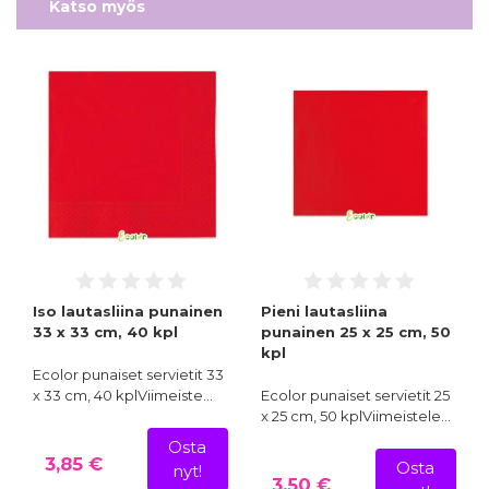
Katso myös
Iso lautasliina punainen
Pieni lautasliina
33 x 33 cm, 40 kpl
punainen 25 x 25 cm, 50
kpl
Ecolor punaiset servietit 33
x 33 cm, 40 kplViimeiste…
Ecolor punaiset servietit 25
x 25 cm, 50 kplViimeistele…
Osta
3,85 €
Osta
nyt!
3,50 €