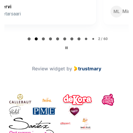
Minna Lehto
ML
Page 2 of 60
2 / 60
Review widget
by
trustmary