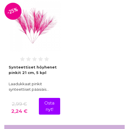
-25%
Synteettiset höyhenet
pinkit 21 cm, 5 kpl
Laadukkaat pinkit
synteettiset pääsiäis…
Osta
2,99 €
nyt!
2,24 €