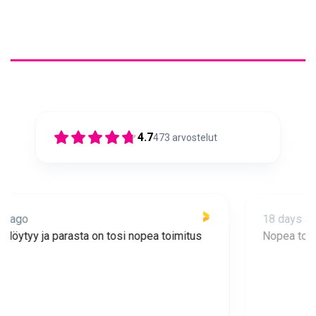
4.7
473
arvostelut
18 days ago
Nopea toimitus ja super asiakaspalvelua 🩷