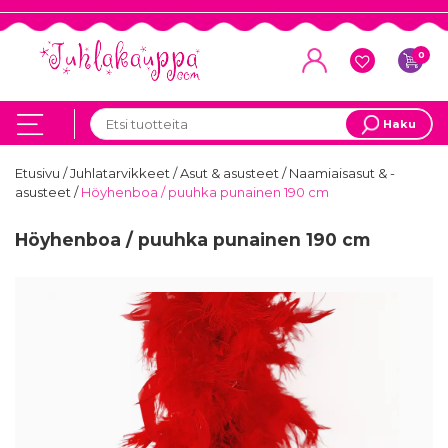
0
Haku
Etusivu
/
Juhlatarvikkeet
/
Asut & asusteet
/
Naamiaisasut & -
asusteet
/
Höyhenboa / puuhka punainen 190 cm
Höyhenboa / puuhka punainen 190 cm