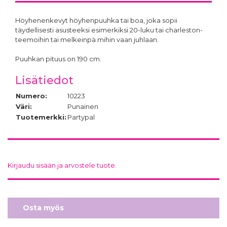
Höyhenenkevyt höyhenpuuhka tai boa, joka sopii
täydellisesti asusteeksi esimerkiksi 20-luku tai charleston-
teemoihin tai melkeinpä mihin vaan juhlaan.
Puuhkan pituus on 190 cm.
Lisätiedot
Numero:
10223
Väri:
Punainen
Tuotemerkki:
Partypal
Kirjaudu sisään ja arvostele tuote.
Osta myös