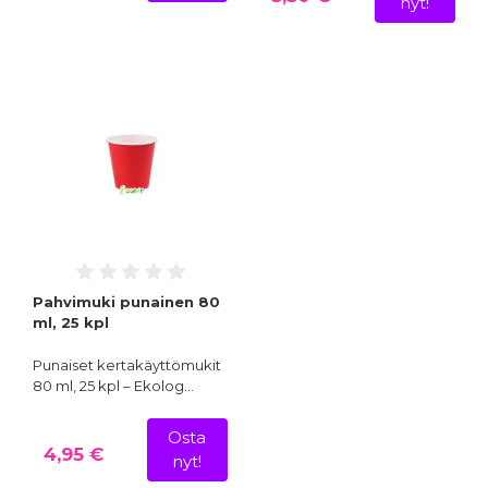
nyt!
Pahvimuki punainen 80
ml, 25 kpl
Punaiset kertakäyttömukit
80 ml, 25 kpl – Ekolog…
Osta
4,95 €
nyt!