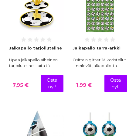
Jalkapallo tarjoiluteline
Jalkapallo tarra-arkki
Upea jalkapallo aiheinen
Osittain glitterillä koristellut
tarjoiluteline. Laita tä…
ilmeilevät jalkapallo-ta…
Osta
Osta
7,95 €
1,99 €
nyt!
nyt!