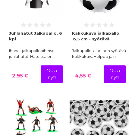
Juhlahatut Jalkapallo, 6
Kakkukuva jalkapallo,
kpl
15,5 cm - syötävä
Ihanat jalkapalloaiheiset
Jalkapallo-aiheinen syötävä
juhlahatut. Hatuissa on…
kakkukuvaHelppo ja n…
Osta
Osta
2,95 €
4,55 €
nyt!
nyt!