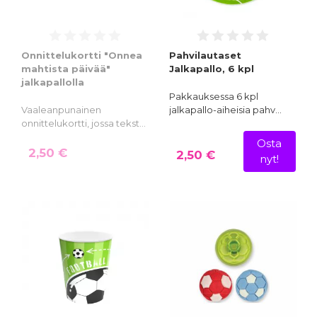
Onnittelukortti "Onnea
Pahvilautaset
mahtista päivää"
Jalkapallo, 6 kpl
jalkapallolla
Pakkauksessa 6 kpl
Vaaleanpunainen
jalkapallo-aiheisia pahv…
onnittelukortti, jossa tekst…
Osta
2,50 €
2,50 €
nyt!