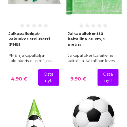
Jalkapalloilijat-
Jalkapallokenttä
kakunkoristelusetti
kaitaliina 30 cm, 5
(PME)
metriä
PME:n jalkapalloilija-
Jalkapallokenttä-aiheinen
kakunkoristelusetti, joss…
kaitaliina. Kaitaliinan levey…
Osta
Osta
4,90 €
9,90 €
nyt!
nyt!