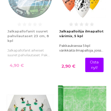
Jalkapallofanit suuret
Jalkapalloilija ilmapallot
pahvilautaset 23 cm, 8
värimix, 5 kpl
kpl
Pakkauksessa 5 kpl
Jalkapallofanit aiheiset
värikkäitä ilmapalloja, joiss…
suuret pahvilautaset. Pak…
Osta
4,90 €
2,90 €
nyt!