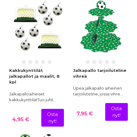
Kakkukynttilät
Jalkapallo tarjoiluteline
jalkapallot ja maalit, 8
vihreä
kpl
Upea jalkapallo aiheinen
Jalkapalloaiheiset
tarjoiluteline, jossa vihre…
kakkukynttilätTuo juhli…
Osta
7,95 €
Osta
nyt!
4,95 €
nyt!