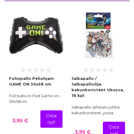
Foliopallo Peliohjain
Jalkapallo /
GAME ON 39x58 cm
Jalkapalloilija
kakunkoristeet tikussa,
16 kpl
Foil balloon Pad Game on,
39x58cm
Jalkapallo-aiheisiin juhliisi
kakunkoristeet, joissa…
Osta
3,95 €
nyt!
Osta
3,95 €
nyt!