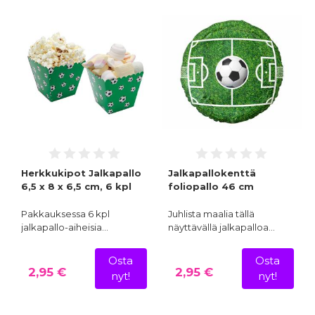
Herkkukipot Jalkapallo
Jalkapallokenttä
6,5 x 8 x 6,5 cm, 6 kpl
foliopallo 46 cm
Pakkauksessa 6 kpl
Juhlista maalia tällä
jalkapallo-aiheisia…
näyttävällä jalkapalloa…
Osta
Osta
2,95 €
2,95 €
nyt!
nyt!