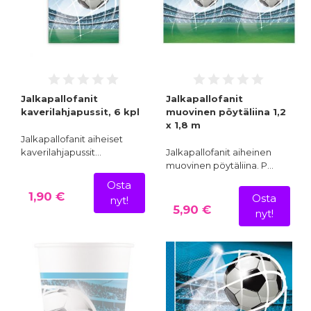
Jalkapallofanit
Jalkapallofanit
kaverilahjapussit, 6 kpl
muovinen pöytäliina 1,2
x 1,8 m
Jalkapallofanit aiheiset
kaverilahjapussit…
Jalkapallofanit aiheinen
muovinen pöytäliina. P…
Osta
1,90 €
Osta
nyt!
5,90 €
nyt!