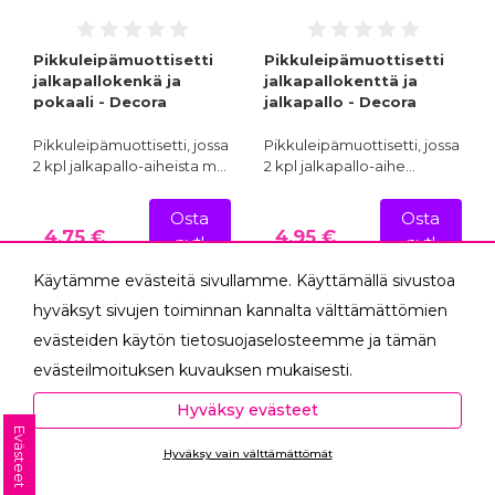
Pikkuleipämuottisetti
Pikkuleipämuottisetti
jalkapallokenkä ja
jalkapallokenttä ja
pokaali - Decora
jalkapallo - Decora
Pikkuleipämuottisetti, jossa
Pikkuleipämuottisetti, jossa
2 kpl jalkapallo-aiheista m…
2 kpl jalkapallo-aihe…
Osta
Osta
4,75 €
4,95 €
nyt!
nyt!
Käytämme evästeitä sivullamme. Käyttämällä sivustoa
hyväksyt sivujen toiminnan kannalta välttämättömien
evästeiden käytön tietosuojaselosteemme ja tämän
evästeilmoituksen kuvauksen mukaisesti.
Hyväksyessäsi analytiikka- ja markkinointievästeet
Hyväksy evästeet
autat meitä mittaamaan ja analysoimaan
Evästeet
Hyväksy vain välttämättömät
verkkosivumme toimintaa ja käyttöä (Analytiikka ja
Ota yhteyttä
tilastot) sekä tarjoamaan sinulle sinua itseäsi