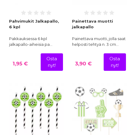
Pahvimukit Jalkapallo,
Painettava muotti
6 kpl
jalkapallo
Pakkauksessa 6 kpl
Painettava muotti, jolla saat
jalkapallo-aiheisia pa…
helposti tehtyä n. 3 cm…
Osta
Osta
1,95 €
3,90 €
nyt!
nyt!