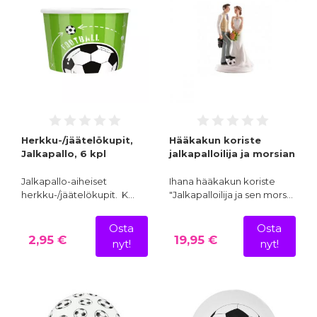
Herkku-/jäätelökupit,
Hääkakun koriste
Jalkapallo, 6 kpl
jalkapalloilija ja morsian
Jalkapallo-aiheiset
Ihana hääkakun koriste
herkku-/jäätelökupit. K…
"Jalkapalloilija ja sen mors…
Osta
Osta
2,95 €
19,95 €
nyt!
nyt!