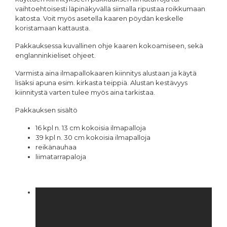
vaihtoehtoisesti läpinäkyvällä siimalla ripustaa roikkumaan
katosta. Voit myös asetella kaaren pöydän keskelle
koristamaan kattausta.
Pakkauksessa kuvallinen ohje kaaren kokoamiseen, sekä
englanninkieliset ohjeet.
Varmista aina ilmapallokaaren kiinnitys alustaan ja käytä
lisäksi apuna esim. kirkasta teippiä. Alustan kestävyys
kiinnitystä varten tulee myös aina tarkistaa.
Pakkauksen sisältö
16 kpl n. 13 cm kokoisia ilmapalloja
39 kpl n. 30 cm kokoisia ilmapalloja
reikänauhaa
liimatarrapaloja