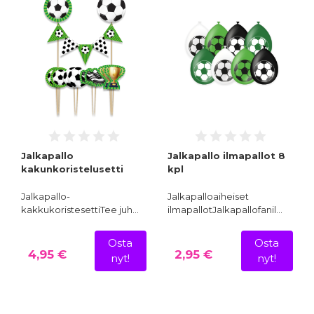
Jalkapallo
Jalkapallo ilmapallot 8
kakunkoristelusetti
kpl
Jalkapallo-
Jalkapalloaiheiset
kakkukoristesettiTee juh…
ilmapallotJalkapallofanil…
Osta
Osta
4,95 €
2,95 €
nyt!
nyt!