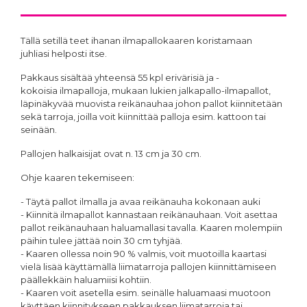
Tällä setillä teet ihanan ilmapallokaaren koristamaan
juhliasi helposti itse.
Pakkaus sisältää yhteensä 55 kpl erivärisiä ja -
kokoisia ilmapalloja, mukaan lukien jalkapallo-ilmapallot,
läpinäkyvää muovista reikänauhaa johon pallot kiinnitetään
sekä tarroja, joilla voit kiinnittää palloja esim. kattoon tai
seinään.
Pallojen halkaisijat ovat n. 13 cm ja 30 cm.
Ohje kaaren tekemiseen:
- Täytä pallot ilmalla ja avaa reikänauha kokonaan auki
- Kiinnitä ilmapallot kannastaan reikänauhaan. Voit asettaa
pallot reikänauhaan haluamallasi tavalla. Kaaren molempiin
päihin tulee jättää noin 30 cm tyhjää.
- Kaaren ollessa noin 90 % valmis, voit muotoilla kaartasi
vielä lisää käyttämällä liimatarroja pallojen kiinnittämiseen
päällekkäin haluamiisi kohtiin.
- Kaaren voit asetella esim. seinälle haluamaasi muotoon
käyttäen kiinnitykseen pakkauksen liimatarroja tai