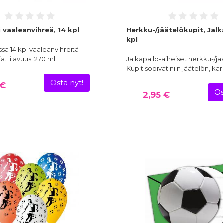
 vaaleanvihreä, 14 kpl
Herkku-/jäätelökupit, Jalk
kpl
a 14 kpl vaaleanvihreitä
.Tilavuus: 270 ml
Jalkapallo-aiheiset herkku-/jä
Kupit sopivat niin jäätelön, ka
Osta nyt!
 €
Os
2,95 €