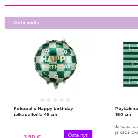
Osta myös
Foliopallo Happy birthday
Pöytäliina
jalkapalloilla 45 cm
180 cm
Jalkapallo-ai
jalkapallok
Osta nyt!
3,90 €