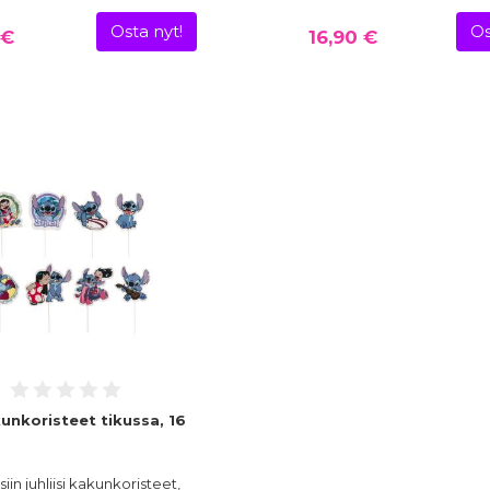
Osta nyt!
Os
 €
16,90 €
unkoristeet tikussa, 16
siin juhliisi kakunkoristeet,