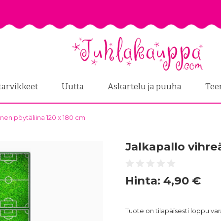
tarvikkeet
Uutta
Askartelu ja puuha
Tee
nen pöytäliina 120 x 180 cm
Jalkapallo vihre
Hinta:
4,90 €
Tuote on tilapäisesti loppu v