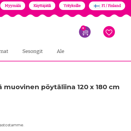
Myymälä
Käyttäjätili
Yrityksille
FI / Finland
0
mat
Sesongit
Ale
ä muovinen pöytäliina 120 x 180 cm
arastostamme.