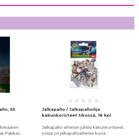
llo, 55
Jalkapallo / Jalkapalloilija
kakunkoristeet tikussa, 16 kpl
allokaaren
Jalkapallo-aiheisiin juhliisi kakunkoristeet,
itse.Pakkau…
joissa on jalkapalloaiheisia kuvia…