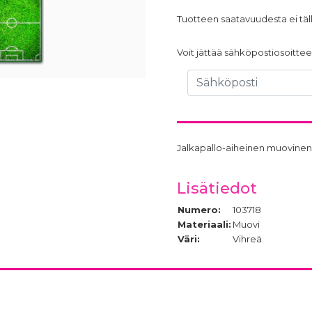
Tuotteen saatavuudesta ei täll
Voit jättää sähköpostiosoittees
Jalkapallo-aiheinen muovinen p
Lisätiedot
Numero:
103718
Materiaali:
Muovi
Väri:
Vihreä