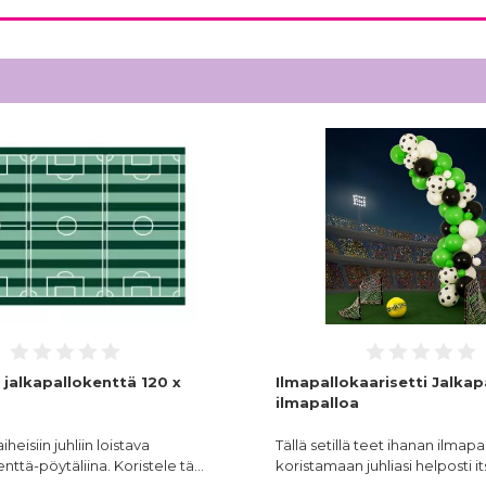
 jalkapallokenttä 120 x
Ilmapallokaarisetti Jalkapa
ilmapalloa
heisiin juhliin loistava
Tällä setillä teet ihanan ilmap
enttä-pöytäliina. Koristele tä…
koristamaan juhliasi helposti 