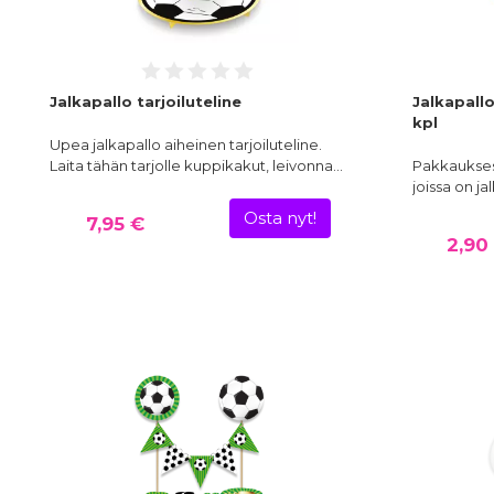
Jalkapallo tarjoiluteline
Jalkapallo
kpl
Upea jalkapallo aiheinen tarjoiluteline.
Laita tähän tarjolle kuppikakut, leivonna…
Pakkauksess
joissa on ja
Osta nyt!
7,95 €
2,90