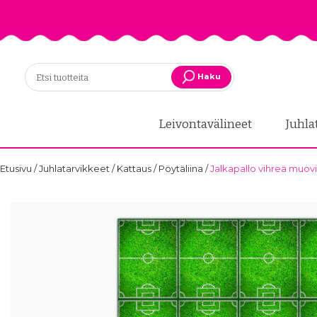
Haku
Leivontavälineet
Juhla
Etusivu
/
Juhlatarvikkeet
/
Kattaus
/
Pöytäliina
/
Jalkapallo vihreä muovi