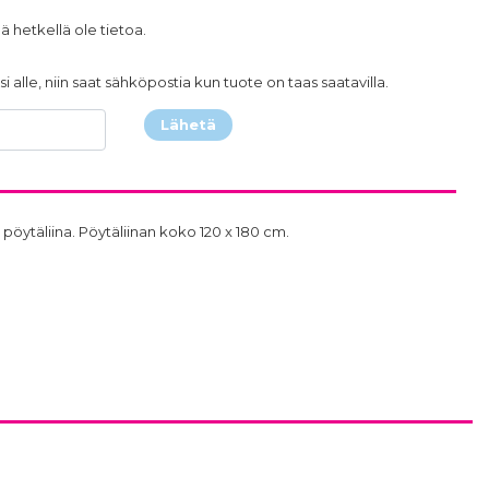
ä hetkellä ole tietoa.
i alle, niin saat sähköpostia kun tuote on taas saatavilla.
Lähetä
öytäliina. Pöytäliinan koko 120 x 180 cm.