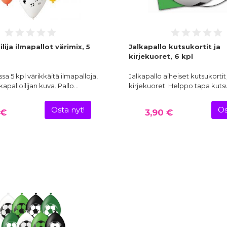
ilija ilmapallot värimix, 5
Jalkapallo kutsukortit ja
kirjekuoret, 6 kpl
a 5 kpl värikkäitä ilmapalloja,
Jalkapallo aiheiset kutsukortit 
lkapalloilijan kuva. Pallo…
kirjekuoret. Helppo tapa kuts
Osta nyt!
Os
 €
3,90 €