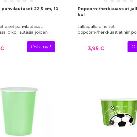
 pahvilautaset 22,5 cm, 10
Popcorn-/herkkuastiat jal
kpl
aiheiset pahvilautaset.
Jalkapallo-aiheiset
a 10 kpl lautasia, joiden…
popcorn-/herkkuastiat niin p
Osta nyt!
Os
 €
3,95 €