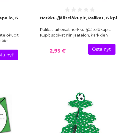
apallo, 6
Herkku-/jäätelökupit, Palikat, 6 kpl
Palikat-aiheiset herkku-/jäätelökupit.
ätelökupit.
Kupit sopivat niin jäätelön, karkkien…
rkkie…
Osta nyt!
2,95 €
ta nyt!