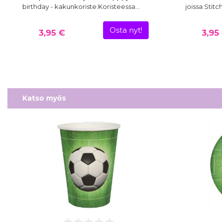
birthday - kakunkoriste.Koristeessa…
joissa Stit
Osta nyt!
3,95 €
3,95
Katso myös