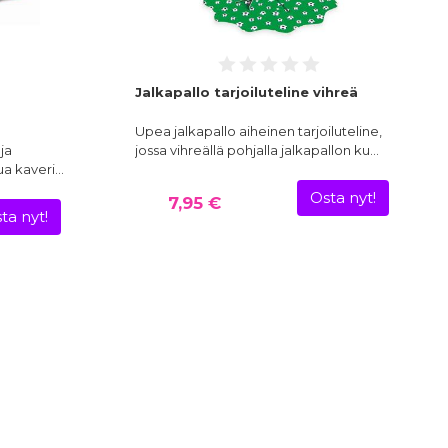
Jalkapallo tarjoiluteline vihreä
Upea jalkapallo aiheinen tarjoiluteline,
ja
jossa vihreällä pohjalla jalkapallon ku…
ua kaveri…
Osta nyt!
7,95 €
ta nyt!