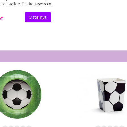
ch seikkailee. Pakkauksessa o…
Osta nyt!
 €