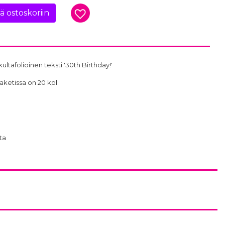
ää ostoskoriin
 kultafolioinen teksti '30th Birthday!'
aketissa on 20 kpl.
ta