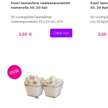
Suuri lautasliina vaaleanpunainen
Suuri laut
numerolla 30, 20 kpl
30, 20 kpl
30-vuotisjuhlan lautasliinat
30-vuotisjuh
vaaleanpunainen 33 x 33 cm, 20 k…
cm, 20 kplJ
Osta nyt!
3,50 €
3,50
UUSI