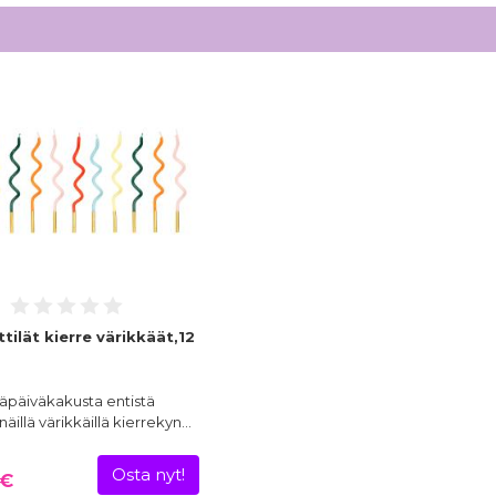
ilät kierre värikkäät,12
äpäiväkakusta entistä
äillä värikkäillä kierrekyn…
Osta nyt!
 €