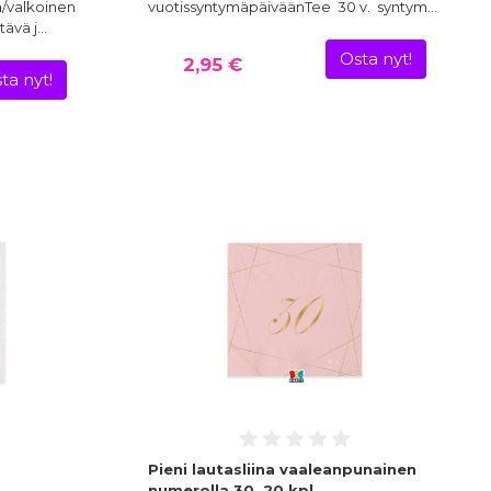
ta/valkoinen
vuotissyntymäpäiväänTee 30 v. syntym…
tävä j…
Osta nyt!
2,95 €
ta nyt!
Pieni lautasliina vaaleanpunainen
numerolla 30, 20 kpl