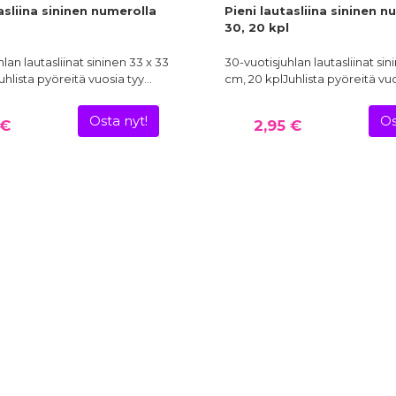
asliina sininen numerolla
Pieni lautasliina sininen n
30, 20 kpl
lan lautasliinat sininen 33 x 33
30-vuotisjuhlan lautasliinat sin
uhlista pyöreitä vuosia tyy…
cm, 20 kplJuhlista pyöreitä vu
Osta nyt!
Os
 €
2,95 €