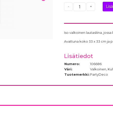
Lis
-
+
Iso valkoinen lautasliina, jossa
Avattuna koko 33 x 33 cm ja p
Lisätiedot
Numero:
106686
Väri:
Valkoinen, Kul
Tuotemerkki:
PartyDeco