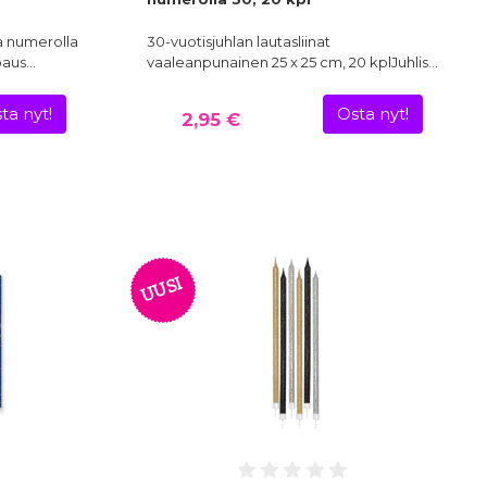
la numerolla
30-vuotisjuhlan lautasliinat
ipaus…
vaaleanpunainen 25 x 25 cm, 20 kplJuhlis…
ta nyt!
Osta nyt!
2,95 €
UUSI