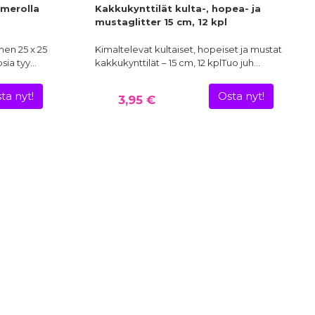
umerolla
Kakkukynttilät kulta-, hopea- ja
mustaglitter 15 cm, 12 kpl
inen 25 x 25
Kimaltelevat kultaiset, hopeiset ja mustat
osia tyy…
kakkukynttilät – 15 cm, 12 kplTuo juh…
ta nyt!
Osta nyt!
3,95 €