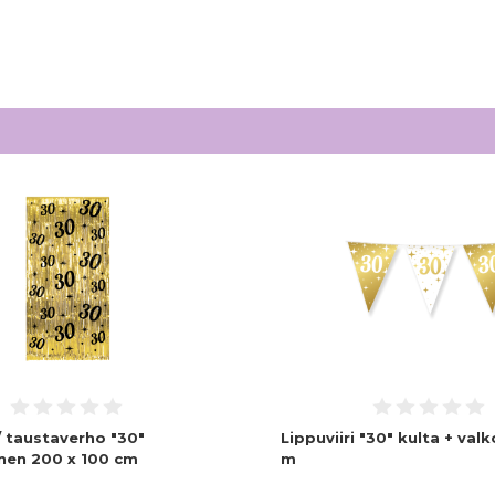
/ taustaverho "30"
Lippuviiri "30" kulta + valk
inen 200 x 100 cm
m