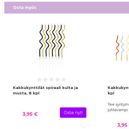
Osta myös
Kakkukynttilät spiraali kulta ja
Kakkukyntt
musta, 8 kpl
kpl
Tee syntym
juhlavampi n
Osta nyt!
3,95 €
3,95