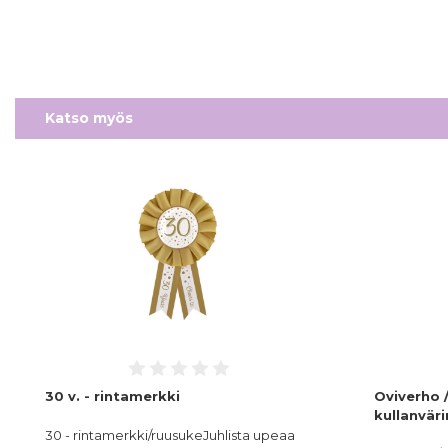
Katso myös
30 v. - rintamerkki
Oviverho 
kullanvär
30 - rintamerkki/ruusukeJuhlista upeaa