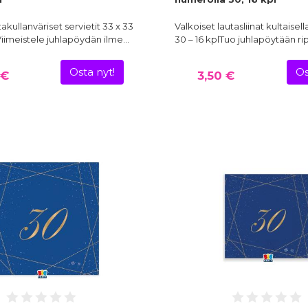
akullanväriset servietit 33 x 33
Valkoiset lautasliinat kultaisel
iimeistele juhlapöydän ilme…
30 – 16 kplTuo juhlapöytään r
Osta nyt!
Os
 €
3,50 €