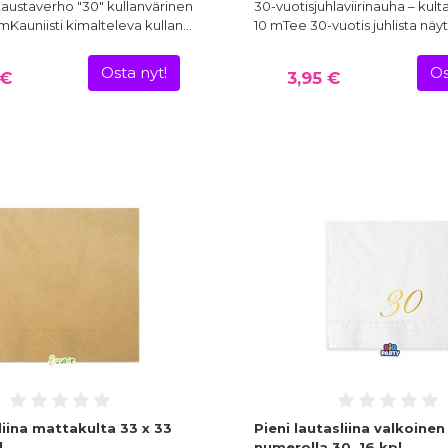
taustaverho "30" kullanvärinen
30-vuotisjuhlaviirinauha – kul
mKauniisti kimalteleva kullan…
10 mTee 30-vuotis juhlista näyt
Osta nyt!
Os
 €
3,95 €
liina mattakulta 33 x 33
Pieni lautasliina valkoinen
l
numerolla 30, 16 kpl