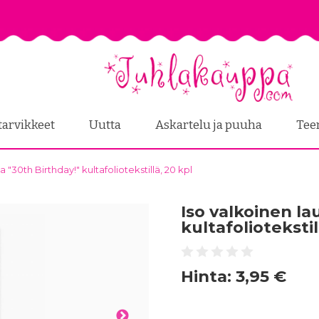
tarvikkeet
Uutta
Askartelu ja puuha
Tee
a "30th Birthday!" kultafoliotekstillä, 20 kpl
Iso valkoinen lau
kultafoliotekstil
Hinta:
3,95 €