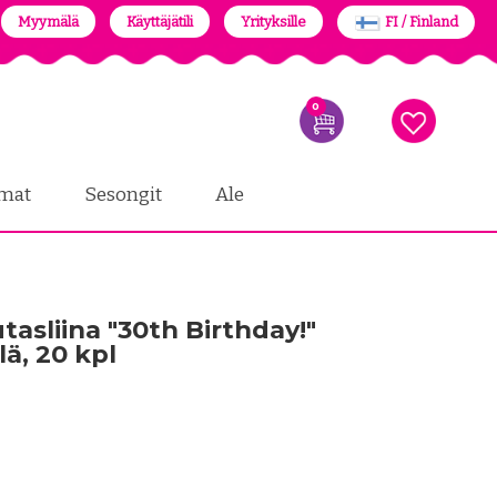
Myymälä
Käyttäjätili
Yrityksille
FI / Finland
0
mat
Sesongit
Ale
tasliina "30th Birthday!"
lä, 20 kpl