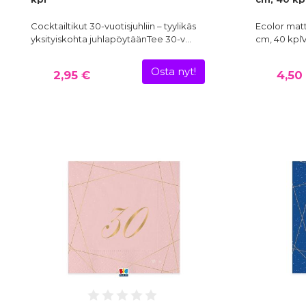
Cocktailtikut 30-vuotisjuhliin – tyylikäs
Ecolor matt
yksityiskohta juhlapöytäänTee 30-v…
cm, 40 kplV
Osta nyt!
2,95 €
4,50