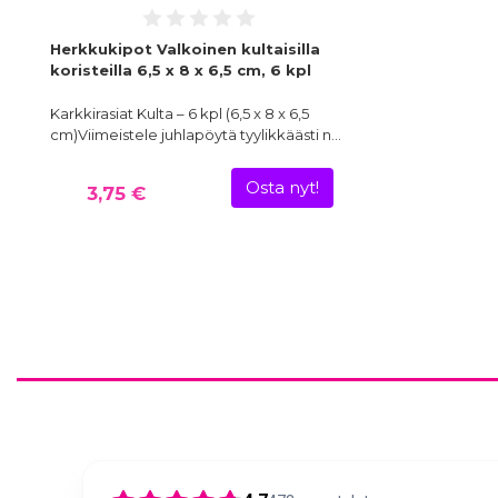
Herkkukipot Valkoinen kultaisilla
koristeilla 6,5 x 8 x 6,5 cm, 6 kpl
Karkkirasiat Kulta – 6 kpl (6,5 x 8 x 6,5
cm)Viimeistele juhlapöytä tyylikkäästi n…
Osta nyt!
3,75 €