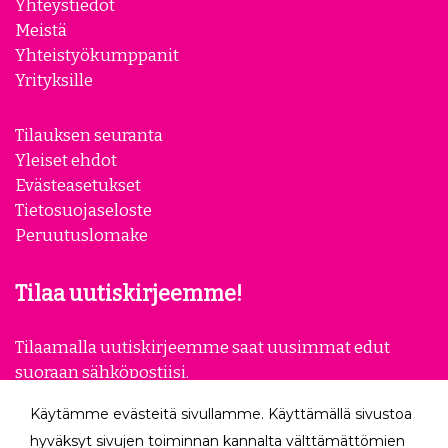
Yhteystiedot
Meistä
Yhteistyökumppanit
Yrityksille
Tilauksen seuranta
Yleiset ehdot
Evästeasetukset
Tietosuojaseloste
Peruutuslomake
Tilaa uutiskirjeemme!
Tilaamalla uutiskirjeemme saat uusimmat edut
suoraan sähköpostiisi.
Käytämme evästeitä sivullamme. Käyttämällä sivustoa
Tilaa
hyväksyt sivujen toiminnan kannalta välttämättömien