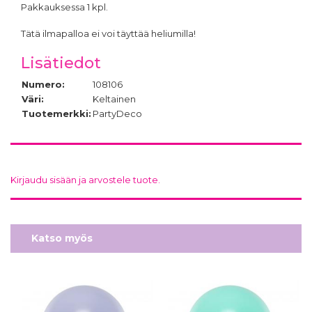
Pakkauksessa 1 kpl.
Tätä ilmapalloa ei voi täyttää heliumilla!
Lisätiedot
Numero:
108106
Väri:
Keltainen
Tuotemerkki:
PartyDeco
Kirjaudu sisään ja arvostele tuote.
Katso myös