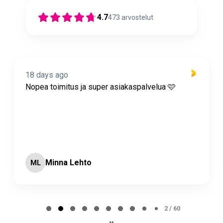
4.7
473
arvostelut
18 days ago
Nopea toimitus ja super asiakaspalvelua 🩷
Minna Lehto
ML
Page 2 of 60
2 / 60