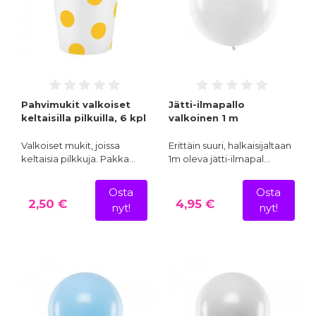
Pahvimukit valkoiset
Jätti-ilmapallo
keltaisilla pilkuilla, 6 kpl
valkoinen 1 m
Valkoiset mukit, joissa
Erittäin suuri, halkaisijaltaan
keltaisia pilkkuja. Pakka…
1m oleva jätti-ilmapal…
Osta
Osta
2,50 €
4,95 €
nyt!
nyt!