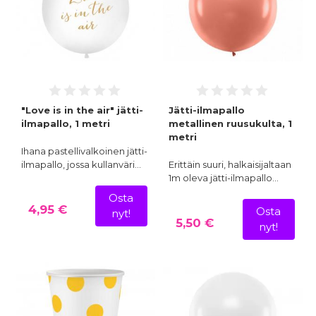
"Love is in the air" jätti-
Jätti-ilmapallo
ilmapallo, 1 metri
metallinen ruusukulta, 1
metri
Ihana pastellivalkoinen jätti-
ilmapallo, jossa kullanväri…
Erittäin suuri, halkaisijaltaan
1m oleva jätti-ilmapallo…
Osta
4,95 €
Osta
nyt!
5,50 €
nyt!