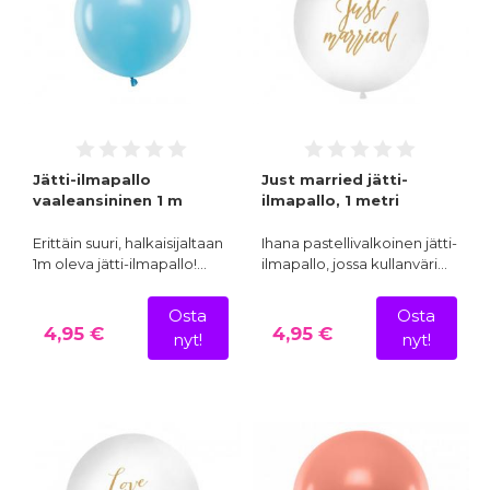
Jätti-ilmapallo
Just married jätti-
vaaleansininen 1 m
ilmapallo, 1 metri
Erittäin suuri, halkaisijaltaan
Ihana pastellivalkoinen jätti-
1m oleva jätti-ilmapallo!…
ilmapallo, jossa kullanväri…
Osta
Osta
4,95 €
4,95 €
nyt!
nyt!