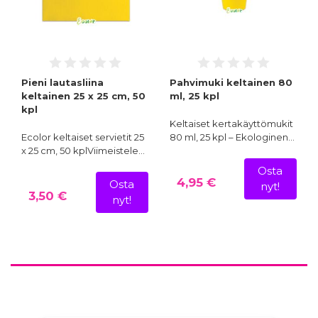
Pieni lautasliina
Pahvimuki keltainen 80
keltainen 25 x 25 cm, 50
ml, 25 kpl
kpl
Keltaiset kertakäyttömukit
Ecolor keltaiset servietit 25
80 ml, 25 kpl – Ekologinen…
x 25 cm, 50 kplViimeistele…
Osta
4,95 €
Osta
nyt!
3,50 €
nyt!