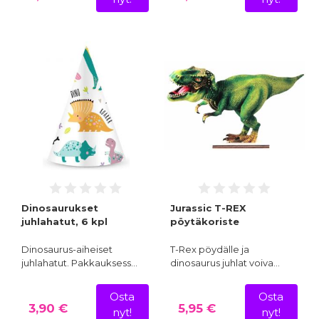
Dinosaurukset
Jurassic T-REX
juhlahatut, 6 kpl
pöytäkoriste
Dinosaurus-aiheiset
T-Rex pöydälle ja
juhlahatut. Pakkauksess…
dinosaurus juhlat voiva…
Osta
Osta
3,90 €
5,95 €
nyt!
nyt!