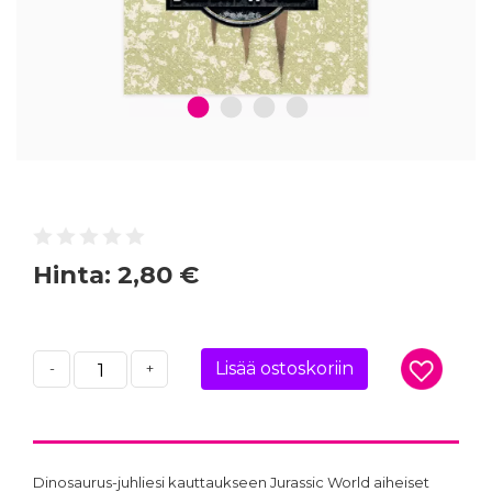
1
2
3
4
Hinta:
2,80 €
Lisää ostoskoriin
-
+
Dinosaurus-juhliesi kauttaukseen Jurassic World aiheiset