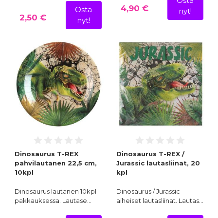
Osta
4,90 €
Osta
nyt!
2,50 €
nyt!
Dinosaurus T-REX
Dinosaurus T-REX /
pahvilautanen 22,5 cm,
Jurassic lautasliinat, 20
10kpl
kpl
Dinosaurus lautanen 10kpl
Dinosaurus / Jurassic
pakkauksessa. Lautase…
aiheiset lautasliinat. Lautas…