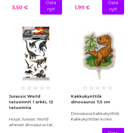
Osta
Osta
3,50 €
1,99 €
nyt!
nyt!
Jurassic World
Kakkukynttilä
tatuoinnit 1 arkki, 12
dinosaurus 7,5 cm
tatuointia
Dinosaurus kakkukynttilä.
Hurjat Jurassic World
Kakkukynttilän korke…
aiheiset dinosaurus-tat…