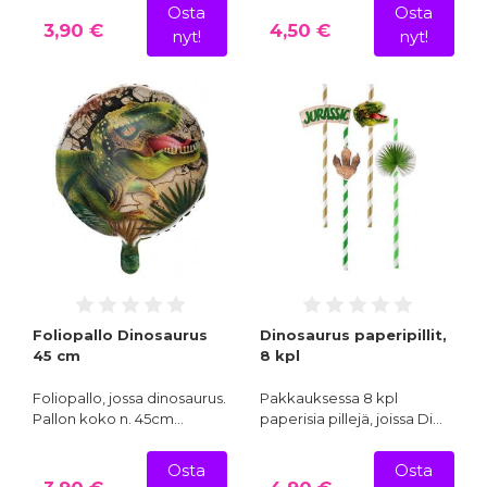
Osta
Osta
3,90 €
4,50 €
nyt!
nyt!
Foliopallo Dinosaurus
Dinosaurus paperipillit,
45 cm
8 kpl
Foliopallo, jossa dinosaurus.
Pakkauksessa 8 kpl
Pallon koko n. 45cm…
paperisia pillejä, joissa Di…
Osta
Osta