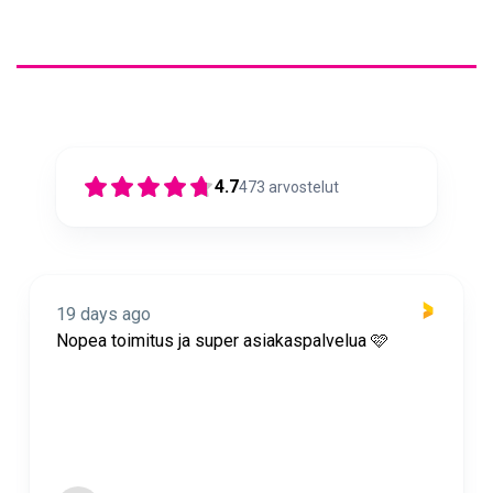
4.7
473
arvostelut
19 days ago
Nopea toimitus ja super asiakaspalvelua 🩷