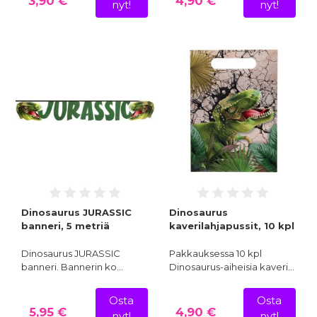
3,90 €
4,90 €
nyt!
nyt!
Dinosaurus JURASSIC
Dinosaurus
banneri, 5 metriä
kaverilahjapussit, 10 kpl
Dinosaurus JURASSIC
Pakkauksessa 10 kpl
banneri. Bannerin ko…
Dinosaurus-aiheisia kaveri…
Osta
Osta
5,95 €
4,90 €
nyt!
nyt!