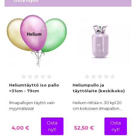
Osta myös
Heliumtäyttö iso pallo
Heliumpullo ja
>31cm - 79cm
täyttölaite (keskikoko)
Ilmapallojen täyttö vain
Helium riittää n. 30 kpl 20
myymälässä!
cm kokoisen ilmapallon…
Osta
Osta
4,00 €
52,50 €
nyt!
nyt!