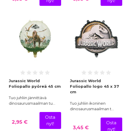
nyt!
nyt!
Jurassic World
Jurassic World
Foliopallo pyöreä 45 cm
Foliopallo logo 45 x 37
cm
Tuo juhliin jännittävä
dinosaurusmaailman tu…
Tuo juhliin ikoninen
dinosaurusmaailman t…
Osta
2,95 €
Osta
nyt!
3,45 €
nyt!