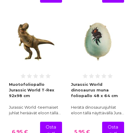
Muotofoliopallo
Jurassic World
Jurassic World T-Rex
dinosaurus muna
92x98 cm
foliopallo 48 x 64 cm
Jurassic World -teemaiset
Herätä dinosaurusjuhlat
juhlat heräävät eloon tällä…
eloon tällä näyttävällä Jura…
Osta
Osta
6,95 €
5,95 €