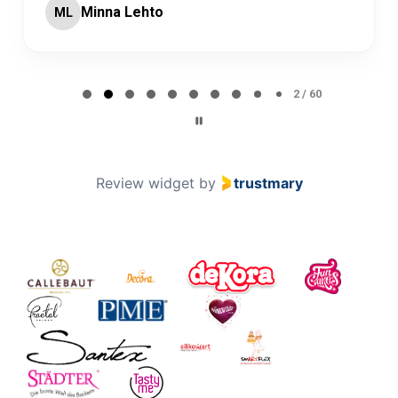
Minna Lehto
ML
Page 2 of 60
2 / 60
Review widget
by
trustmary