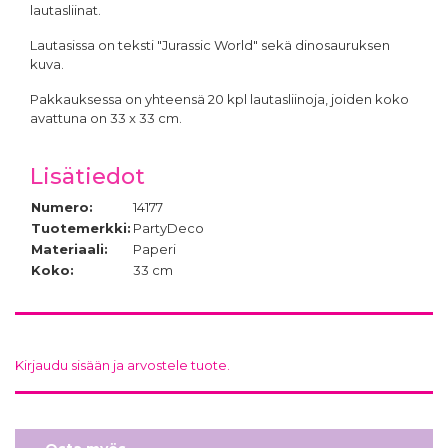
lautasliinat.
Lautasissa on teksti "Jurassic World" sekä dinosauruksen
kuva.
Pakkauksessa on yhteensä 20 kpl lautasliinoja, joiden koko
avattuna on 33 x 33 cm.
Lisätiedot
Numero:
14177
Tuotemerkki:
PartyDeco
Materiaali:
Paperi
Koko:
33 cm
Kirjaudu sisään ja arvostele tuote.