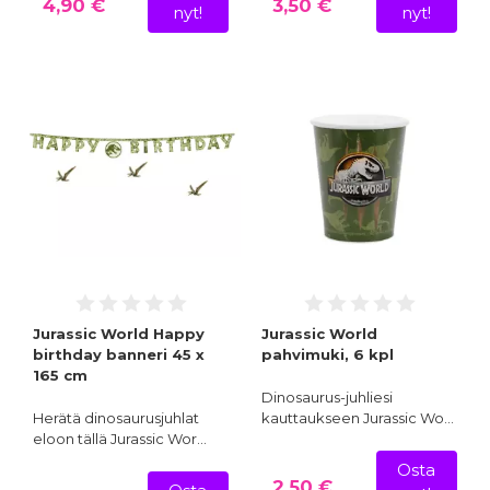
4,90 €
3,50 €
nyt!
nyt!
Jurassic World Happy
Jurassic World
birthday banneri 45 x
pahvimuki, 6 kpl
165 cm
Dinosaurus-juhliesi
Herätä dinosaurusjuhlat
kauttaukseen Jurassic Wo…
eloon tällä Jurassic Wor…
Osta
2,50 €