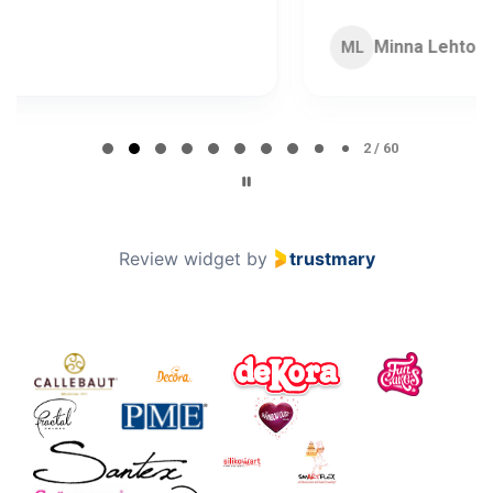
Minna Lehto
ML
Page 2 of 60
2 / 60
Review widget
by
trustmary