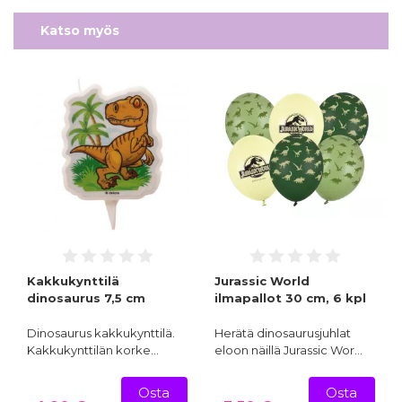
Katso myös
Kakkukynttilä
Jurassic World
dinosaurus 7,5 cm
ilmapallot 30 cm, 6 kpl
Dinosaurus kakkukynttilä.
Herätä dinosaurusjuhlat
Kakkukynttilän korke…
eloon näillä Jurassic Wor…
Osta
Osta