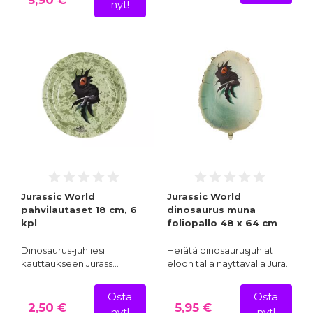
5,90 €
nyt!
Jurassic World
Jurassic World
pahvilautaset 18 cm, 6
dinosaurus muna
kpl
foliopallo 48 x 64 cm
Dinosaurus-juhliesi
Herätä dinosaurusjuhlat
kauttaukseen Jurass…
eloon tällä näyttävällä Jura…
Osta
Osta
2,50 €
5,95 €
nyt!
nyt!