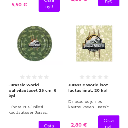
Osta
nyt!
5,50 €
nyt!
Jurassic World
Jurassic World isot
pahvilautaset 23 cm, 6
lautasliinat, 20 kpl
kpl
Dinosaurus-juhliesi
Dinosaurus-juhliesi
kauttaukseen Jurassic…
kauttaukseen Jurass…
Osta
2,80 €
Osta
nyt!