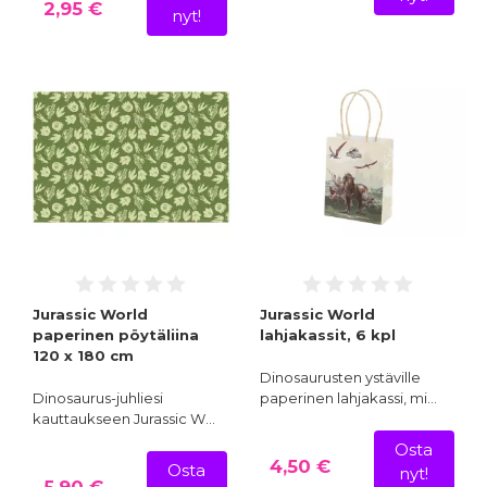
2,95 €
nyt!
Jurassic World
Jurassic World
paperinen pöytäliina
lahjakassit, 6 kpl
120 x 180 cm
Dinosaurusten ystäville
Dinosaurus-juhliesi
paperinen lahjakassi, mi…
kauttaukseen Jurassic W…
Osta
4,50 €
Osta
nyt!