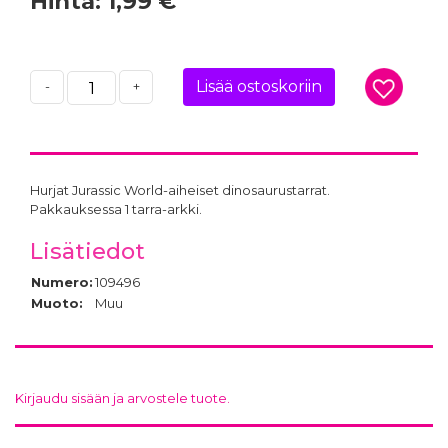
Hinta:
1,99 €
Lisää ostoskoriin
-
+
Hurjat Jurassic World-aiheiset dinosaurustarrat.
Pakkauksessa 1 tarra-arkki.
Lisätiedot
Numero:
109496
Muoto:
Muu
Kirjaudu sisään ja arvostele tuote.