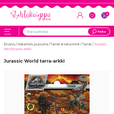
0
Haku
Etusivu
/
Askartelu ja puuha
/
Tarrat & tatuoinnit
/
Tarrat
/
Jurassic
World tarra-arkki
Jurassic World tarra-arkki