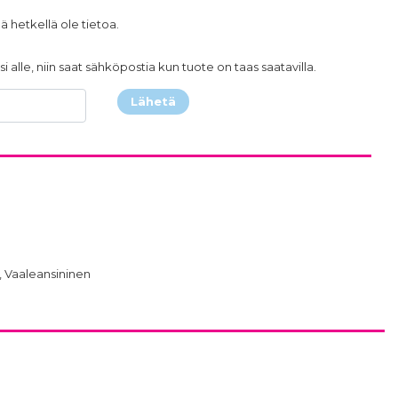
ä hetkellä ole tietoa.
i alle, niin saat sähköpostia kun tuote on taas saatavilla.
Lähetä
 Vaaleansininen