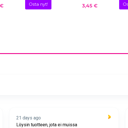
Osta nyt!
Os
 €
3,45 €
21 days ago
Löysin tuotteen, jota ei muissa