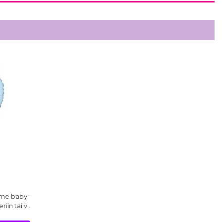
ome baby"
eriin tai v…