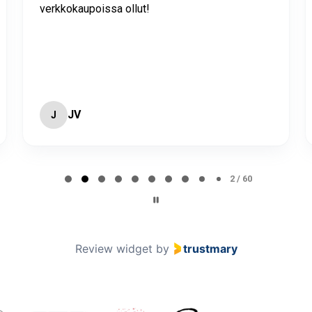
verkkokaupoissa ollut!
JV
J
2 / 60
Review widget
by
trustmary