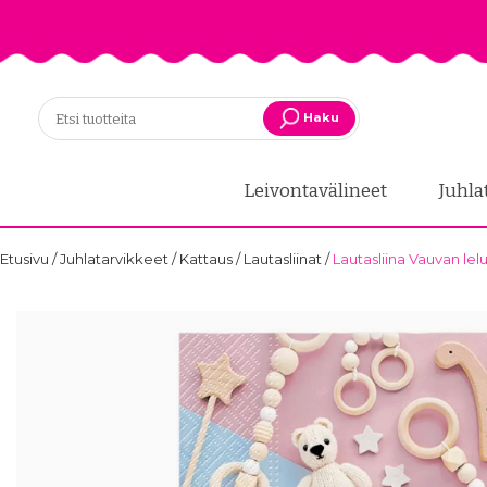
Haku
Leivontavälineet
Juhla
Etusivu
/
Juhlatarvikkeet
/
Kattaus
/
Lautasliinat
/
Lautasliina Vauvan lelut