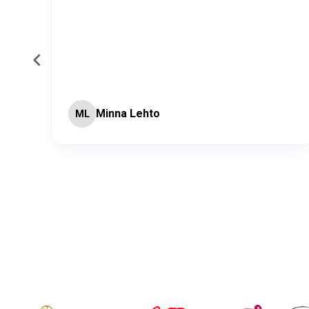
Minna Lehto
ML
Page 2 of 60