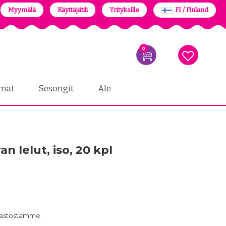
Myymälä
Käyttäjätili
Yrityksille
FI / Finland
0
mat
Sesongit
Ale
n lelut, iso, 20 kpl
arastostamme.