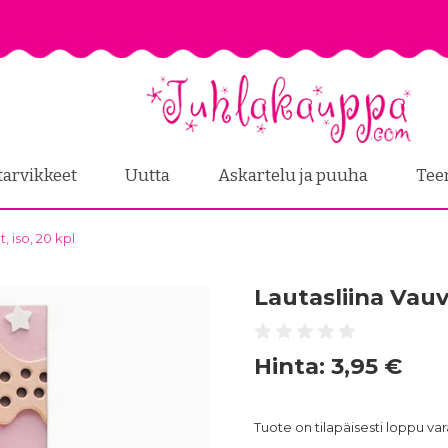
tarvikkeet
Uutta
Askartelu ja puuha
Tee
, iso, 20 kpl
Lautasliina Vauva
Hinta:
3,95 €
Tuote on tilapäisesti loppu v