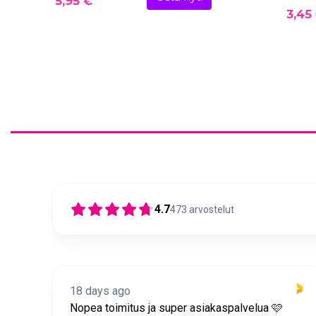
5,95 €
3,45
4.7
473
arvostelut
18 days ago
itus
Nopea toimitus ja super asiakaspalvelua 🩷