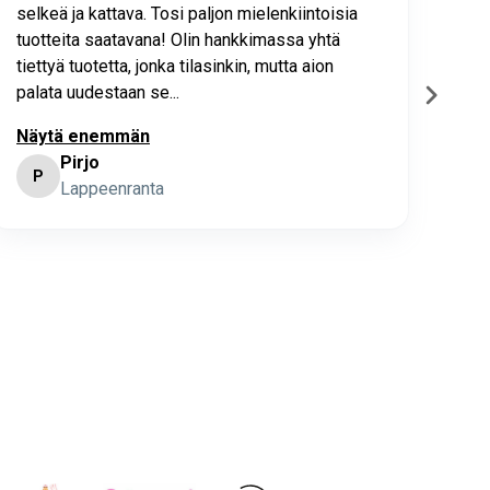
selkeä ja kattava. Tosi paljon mielenkiintoisia
asia
tuotteita saatavana! Olin hankkimassa yhtä
joho
tiettyä tuotetta, jonka tilasinkin, mutta aion
palata uudestaan se...
Näytä enemmän
Pirjo
P
K
Lappeenranta