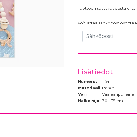
Tuotteen saatavuudesta ei täll
Voit jättää sähköpostiosoittees
Lisätiedot
Numero:
11541
Materiaali:
Paperi
Väri:
Vaaleanpunainen,
Halkaisija:
30 - 39 cm