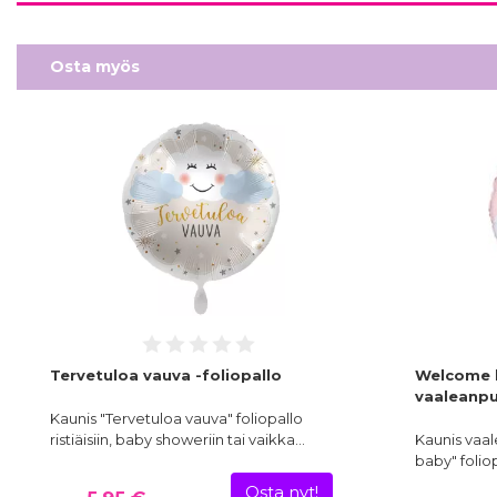
Osta myös
Tervetuloa vauva -foliopallo
Welcome b
vaaleanpu
Kaunis "Tervetuloa vauva" foliopallo
ristiäisiin, baby showeriin tai vaikka…
Kaunis vaa
baby" foliop
Osta nyt!