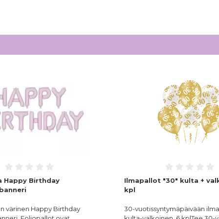
la Happy Birthday
Ilmapallot "30" kulta + val
obanneri
kpl
lan värinen Happy Birthday
30-vuotissyntymäpäivään ilma
anneri. Foliopallot ovat…
kulta-valkoinen, 6 kplTee 30-v