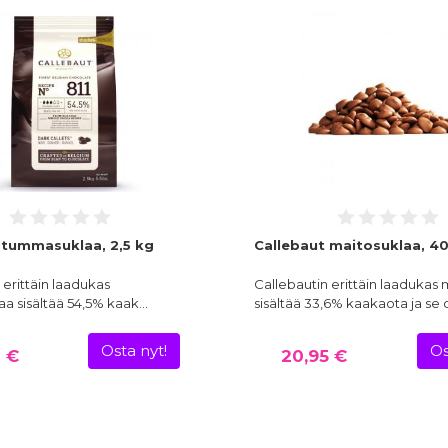
 tummasuklaa, 2,5 kg
Callebaut maitosuklaa, 4
 erittäin laadukas
Callebautin erittäin laadukas
a sisältää 54,5% kaak…
sisältää 33,6% kaakaota ja se 
Osta nyt!
Os
 €
20,95 €