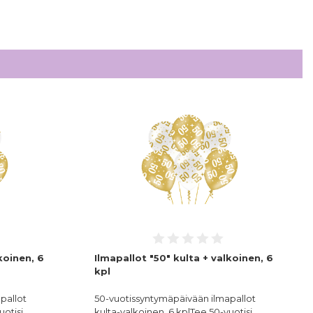
koinen, 6
Ilmapallot "50" kulta + valkoinen, 6
kpl
pallot
50-vuotissyntymäpäivään ilmapallot
uotisj…
kulta-valkoinen, 6 kplTee 50-vuotisj…