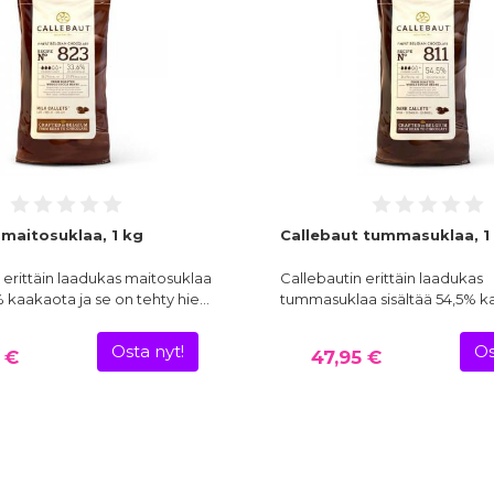
 maitosuklaa, 1 kg
Callebaut tummasuklaa, 1
 erittäin laadukas maitosuklaa
Callebautin erittäin laadukas
% kaakaota ja se on tehty hie…
tummasuklaa sisältää 54,5% 
Osta nyt!
Os
 €
47,95 €