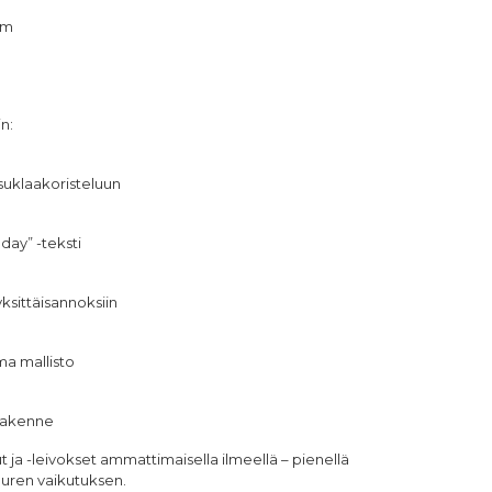
mm
n:
uklaakoristeluun
day” -teksti
ksittäisannoksiin
ma mallisto
 rakenne
 ja -leivokset ammattimaisella ilmeellä – pienellä
uuren vaikutuksen.