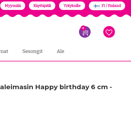
Myymälä
Käyttäjätili
Yrityksille
FI / Finland
0
mat
Sesongit
Ale
aaleimasin Happy birthday 6 cm -