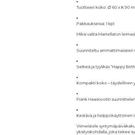
Tuotteen koko:
Ø 60 x K 90 
Pakkauksessa:
1 kpl
Miksi valita Martellaton leimasi
Suunniteltu ammattimaiseen s
Selkeä ja tyylikäs “Happy Birth
Kompakti koko – täydellinen y
Frank Haasnootin suunnittele
Kestävä ja helppokäyttöinen
Viimeistele syntymäpäiväkakut
yksityiskohdalla, joka tekee s