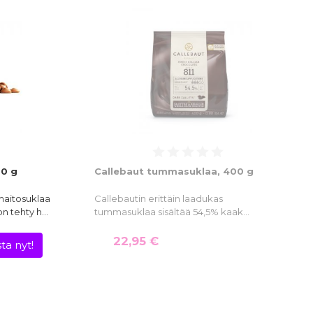
00 g
Callebaut tummasuklaa, 400 g
 maitosuklaa
Callebautin erittäin laadukas
on tehty h…
tummasuklaa sisältää 54,5% kaak…
22,95 €
ta nyt!