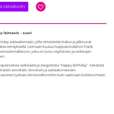
ää ostoskoriin
 leimasin - suuri
hday suklaaleimasin, jolla viimeistelet kakut ja jälkiruoat
tervehdyksellä. Leimasin kuuluu huippukondiittori
Frank
leimasinmallistoon, joka on luotu näyttävien ja tarkkojen
en.
mapää tekee selkeästä ja elegantista “Happy Birthday” -tekstistä
täisiin annoksiin, leivoksiin ja suklaakoristeisiin.
soinen työkalu niin konditorioihin kuin vaativaan kotileivontaan.