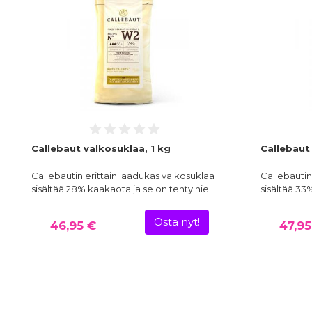
Callebaut valkosuklaa, 1 kg
Callebaut
Callebautin erittäin laadukas valkosuklaa
Callebautin
sisältää 28% kaakaota ja se on tehty hie…
sisältää 33
Osta nyt!
46,95 €
47,95