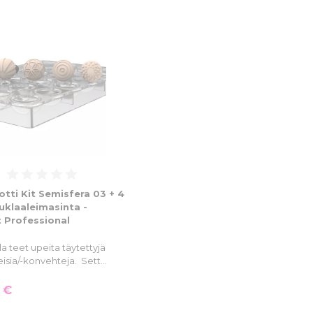
tti Kit Semisfera 03 + 4
suklaaleimasinta -
t Professional
la teet upeita täytettyjä
isia/-konvehteja. Sett…
 €