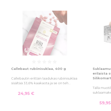
Callebaut rubiinisuklaa, 400 g
Suklaamuo
erilaista 
Silikomar
Callebautin erittäin laadukas rubiinisuklaa
sisältää 33,6% kaakaota ja se on teh…
Tällä muotil
suklaamake
24,95 €
59,95