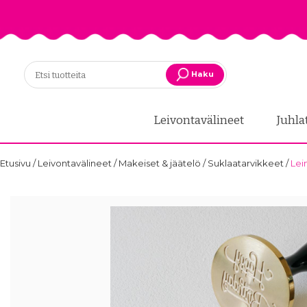
Haku
Leivontavälineet
Juhla
Etusivu
/
Leivontavälineet
/
Makeiset & jäätelö
/
Suklaatarvikkeet
/
Lei