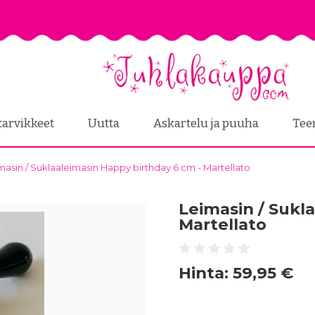
tarvikkeet
Uutta
Askartelu ja puuha
Tee
masin / Suklaaleimasin Happy birthday 6 cm - Martellato
Leimasin / Sukl
Martellato
Hinta:
59,95 €