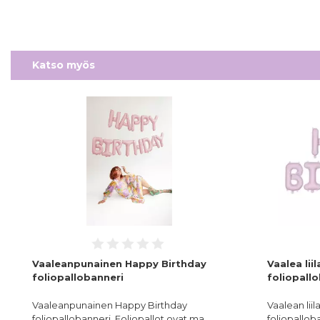
Katso myös
Vaaleanpunainen Happy Birthday
Vaalea lii
foliopallobanneri
foliopall
Vaaleanpunainen Happy Birthday
Vaalean lii
foliopallobanneri. Foliopallot ovat ma…
foliopallob