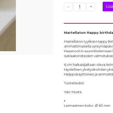
Lis
-
+
Martellaton Happy birthday
Martellaton tyylikäs Happy Birt
ammattimaisella syntymäpäivä
Haasnoot:
in suunnittelemaan 
suklaakoristeiden valmistukse
6 cm halkaisijaltaan oleva lei
täydellisen yksityiskohdan yksit
Helppokäyttöinen ja ammattita
Tuotetiedot:
Väri:
Musta
Leimasimen koko:
Ø 60 mm