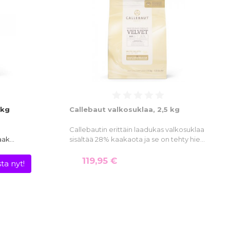
 kg
Callebaut valkosuklaa, 2,5 kg
Callebautin erittäin laadukas valkosuklaa
kaak…
sisältää 28% kaakaota ja se on tehty hie…
119,95 €
ta nyt!