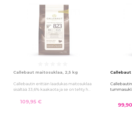
Callebaut maitosuklaa, 2,5 kg
Callebaut
Callebautin erittäin laadukas maitosuklaa
Callebautin
sisältää 33,6% kaakaota ja se on tehty h…
tummasukla
109,95 €
99,90