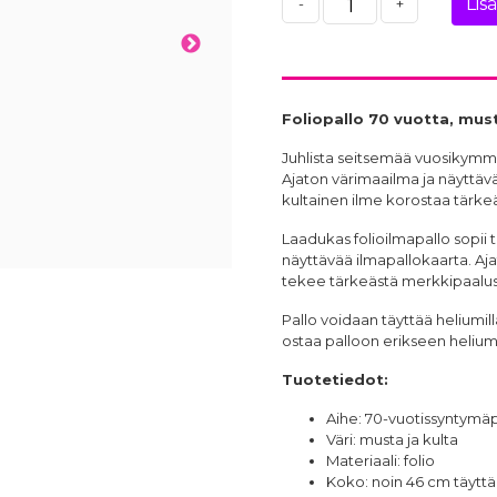
Lis
-
+
Foliopallo 70 vuotta, mus
Juhlista seitsemää vuosikymmen
Ajaton värimaailma ja näyttävä
kultainen ilme korostaa tärke
Laadukas folioilmapallo sopii tä
näyttävää ilmapallokaarta. Aja
tekee tärkeästä merkkipaalus
Pallo voidaan täyttää heliumilla
ostaa palloon erikseen heli
Tuotetiedot:
Aihe: 70-vuotissyntymä
Väri: musta ja kulta
Materiaali: folio
Koko: noin 46 cm täyt