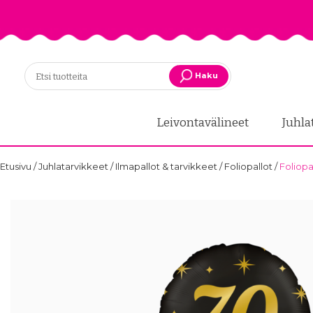
Haku
Leivontavälineet
Juhla
Etusivu
/
Juhlatarvikkeet
/
Ilmapallot & tarvikkeet
/
Foliopallot
/
Foliopa