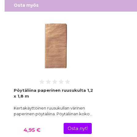
Osta myös
Pöytäliina paperinen ruusukulta 1,2
x 1,8 m
Kertakäyttöinen ruusukullan värinen
paperinen pöytäliina. Pöytäliinan koko…
Osta nyt!
4,95 €