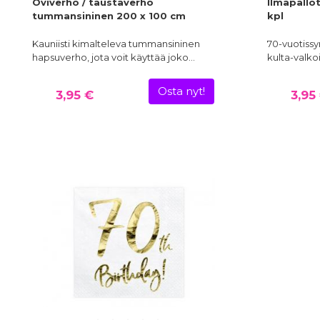
Oviverho / taustaverho
Ilmapallot
tummansininen 200 x 100 cm
kpl
Kauniisti kimalteleva tummansininen
70-vuotiss
hapsuverho, jota voit käyttää joko…
kulta-valko
Osta nyt!
3,95 €
3,95