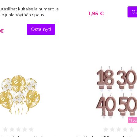
utasliinat kultaisella numerolla
Os
1,95 €
Tuo juhlapöytään ripaus…
Osta nyt!
 €
11 