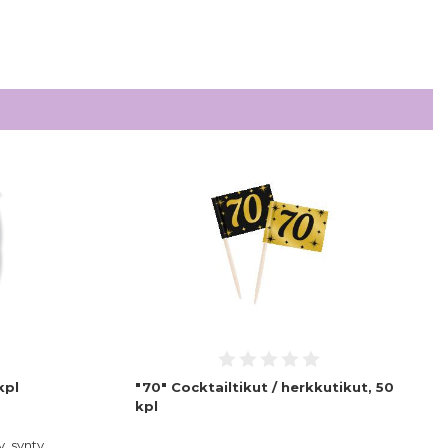
kpl
"70" Cocktailtikut / herkkutikut, 50
kpl
. synty…