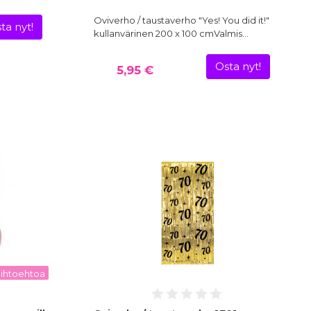
Oviverho / taustaverho "Yes! You did it!"
ta nyt!
kullanvärinen 200 x 100 cmValmis…
Osta nyt!
5,95 €
vaihtoehtoa