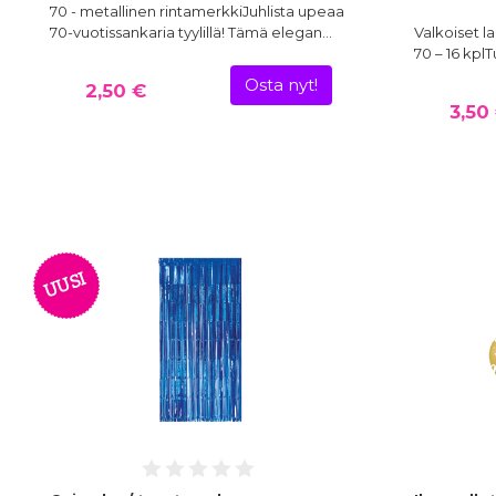
70 - metallinen rintamerkkiJuhlista upeaa
70-vuotissankaria tyylillä! Tämä elegan…
Valkoiset la
70 – 16 kpl
Osta nyt!
2,50 €
3,50
UUSI