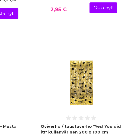
Osta nyt!
2,95 €
ta nyt!
– Musta
Oviverho / taustaverho "Yes! You did
it!" kullanvärinen 200 x 100 cm