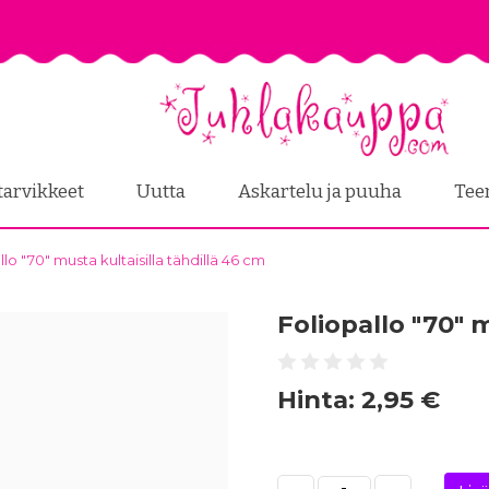
tarvikkeet
Uutta
Askartelu ja puuha
Tee
llo "70" musta kultaisilla tähdillä 46 cm
Foliopallo "70" 
Hinta:
2,95 €