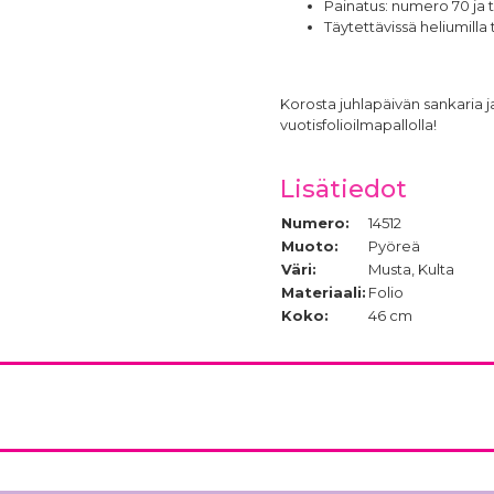
Painatus: numero 70 ja t
Täytettävissä heliumilla t
Korosta juhlapäivän sankaria j
vuotisfolioilmapallolla!
Lisätiedot
Numero:
14512
Muoto:
Pyöreä
Väri:
Musta, Kulta
Materiaali:
Folio
Koko:
46 cm