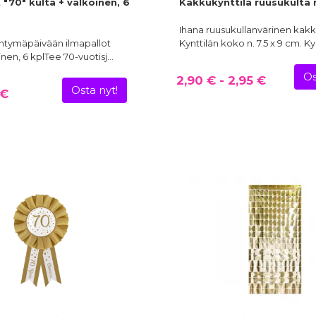
 "70" kulta + valkoinen, 6
Kakkukynttilä ruusukulta 
Ihana ruusukullanvärinen kakk
yntymäpäivään ilmapallot
Kynttilän koko n. 7.5 x 9 cm. Ky
inen, 6 kplTee 70-vuotisj…
Os
2,90 € - 2,95 €
Osta nyt!
 €