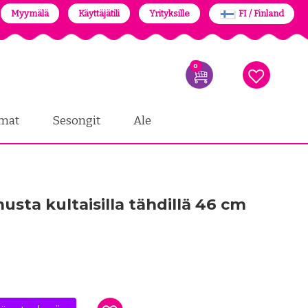
Myymälä
Käyttäjätili
Yrityksille
FI / Finland
0
mat
Sesongit
Ale
musta kultaisilla tähdillä 46 cm