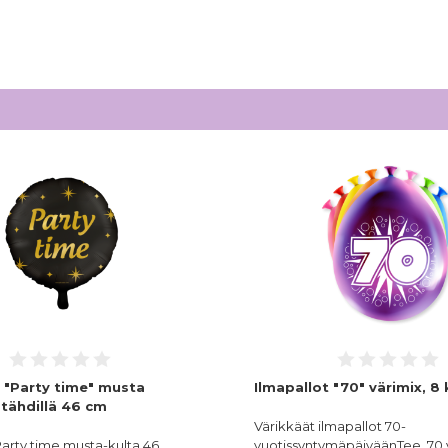
o "Party time" musta
Ilmapallot "70" värimix, 8 
a tähdillä 46 cm
Värikkäät ilmapallot 70-
Party time musta-kulta 46
vuotissyntymäpäiväänTee 70 v