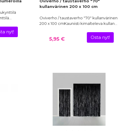
numeroilla
Oviverho / taustaverho "70"
kullanvärinen 200 x 100 cm
ukynttilä
nttilä…
Oviverho / taustaverho "70" kullanvärinen
200 x 100 cmKauniisti kimalteleva kullan…
ta nyt!
Osta nyt!
5,95 €