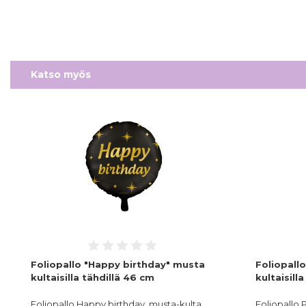
Katso myös
Foliopallo "Happy birthday" musta
Foliopall
kultaisilla tähdillä 46 cm
kultaisill
Foliopallo Happy birthday, musta-kulta
Foliopallo 