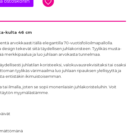
ää ostoskoriin
ta-kulta 46 cm
tä arvokkaasti tällä elegantilla 70-vuotisfolioilmapallolla.
 design tekevät siitä täydellisen juhlakoristeen. Tyylikäs musta-
ää merkkipaalua ja luo juhlaan arvokasta tunnelmaa.
ydellisesti juhlatilan koristeeksi, valokuvausrekvisiitaksi tai osaksi
ttoman tyylikäs värimaailma luo juhlaan ripauksen ylellisyyttä ja
ta entistäkin ikimuistoisemman.
 tai ilmalla, joten se sopii monenlaisiin juhlakoristeluihin. Voit
umtäytön myymälästämme.
päivät
tämättömänä