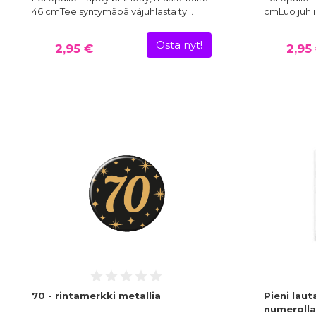
46 cmTee syntymäpäiväjuhlasta ty…
cmLuo juhli
Osta nyt!
2,95 €
2,95
70 - rintamerkki metallia
Pieni laut
numerolla 