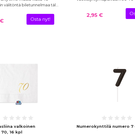
in välitöntä biletunnelmaa täl…
Os
2,95 €
Osta nyt!
 €
asliina valkoinen
Numerokynttilä numero 7 
70, 16 kpl