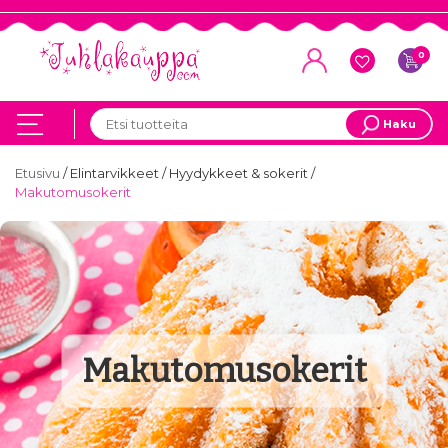
0
Haku
Etusivu
/
Elintarvikkeet
/
Hyydykkeet & sokerit
/
Makutomusokerit
Makutomusokerit