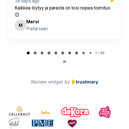
18 days ago
Kaikkea löytyy ja parasta on tosi nopea toimitus
😊
Mervi
M
Pietarsaari
Page 2 of 60
2 / 60
Review widget
by
trustmary