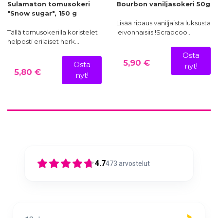
Sulamaton tomusokeri
Bourbon vaniljasokeri 50g
"Snow sugar", 150 g
Lisää ripaus vaniljaista luksusta
Tällä tomusokerilla koristelet
leivonnaisiisi!Scrapcoo…
helposti erilaiset herk…
Osta
5,90 €
Osta
nyt!
5,80 €
nyt!
4.7
473
arvostelut