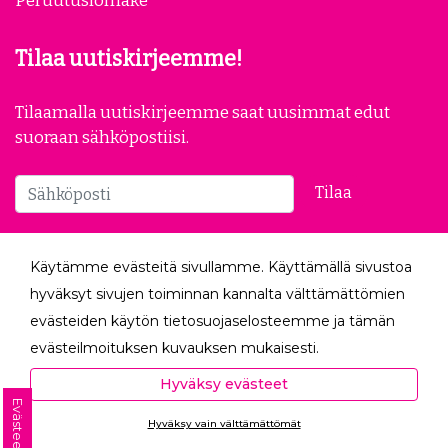
Yleiset ehdot
Evästeasetukset
Tietosuojaseloste
Peruutuslomake
Tilaa uutiskirjeemme!
Tilaamalla uutiskirjeemme saat uusimmat edut
suoraan sähköpostiisi.
Käytämme evästeitä sivullamme. Käyttämällä sivustoa
Tilaa
hyväksyt sivujen toiminnan kannalta välttämättömien
evästeiden käytön tietosuojaselosteemme ja tämän
Seuraa meitä
evästeilmoituksen kuvauksen mukaisesti.
Hyväksyessäsi analytiikka- ja markkinointievästeet
Hyväksy evästeet
autat meitä mittaamaan ja analysoimaan
Evästeet
Hyväksy vain välttämättömät
verkkosivumme toimintaa ja käyttöä (Analytiikka ja
Ota yhteyttä