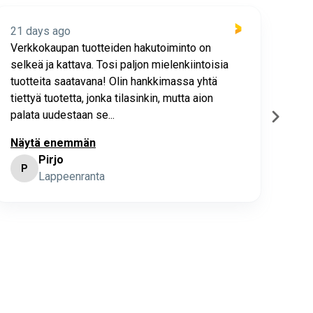
21 days ago
21 
Verkkokaupan tuotteiden hakutoiminto on
Hyv
selkeä ja kattava. Tosi paljon mielenkiintoisia
asia
tuotteita saatavana! Olin hankkimassa yhtä
joho
tiettyä tuotetta, jonka tilasinkin, mutta aion
palata uudestaan se...
Näytä enemmän
Pirjo
P
K
Lappeenranta