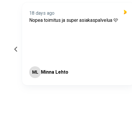
18 days ago
itus
Nopea toimitus ja super asiakaspalvelua 🩷
Minna Lehto
ML
Page 2 of 60