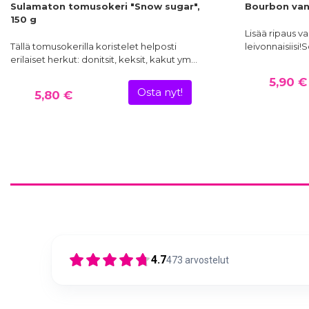
Sulamaton tomusokeri "Snow sugar",
Bourbon vani
150 g
Lisää ripaus va
Tällä tomusokerilla koristelet helposti
leivonnaisiis
erilaiset herkut: donitsit, keksit, kakut ym…
5,90 €
Osta nyt!
5,80 €
4.7
473
arvostelut