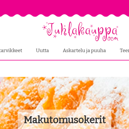
tarvikkeet
Uutta
Askartelu ja puuha
Tee
Makutomusokerit