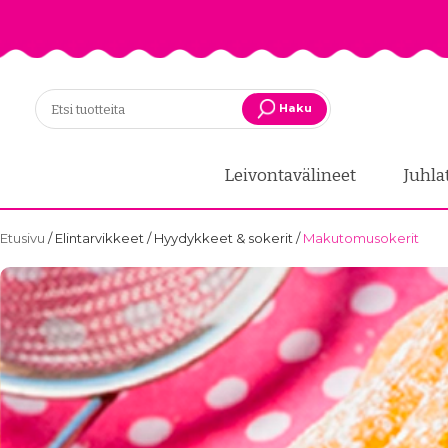
Haku
Leivontavälineet
Juhla
Etusivu
/
Elintarvikkeet
/
Hyydykkeet & sokerit
/
Makutomusokerit