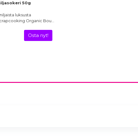
ljasokeri 50g
niljaista luksusta
i!Scrapcooking Organic Bou…
Osta nyt!