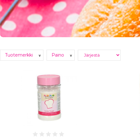
Tuotemerkki
Paino
v
v