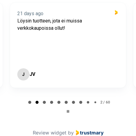
21 days ago
Löysin tuotteen, jota ei muissa
verkkokaupoissa ollut!
JV
J
2 / 60
Review widget
by
trustmary