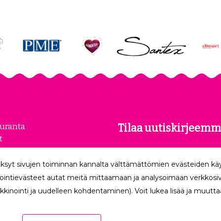
euranta
Tilaa uutiskirjeemm
t
kset
Tilaamalla uutiskirjeemme
loste
ksyt sivujen toiminnan kannalta välttämättömien evästeiden k
uusimmat edut suoraan säh
make
ointievästeet autat meitä mittaamaan ja analysoimaan verkkosivu
kkinointi ja uudelleen kohdentaminen). Voit lukea lisää ja muuttaa