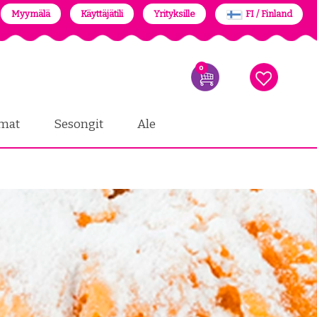
Myymälä
Käyttäjätili
Yrityksille
FI / Finland
0
mat
Sesongit
Ale