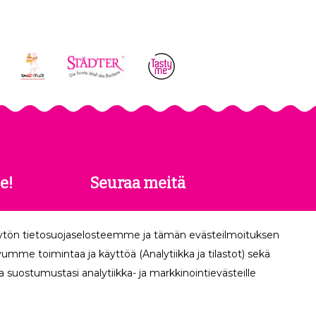
e!
Seuraa meitä
 saat
äytön tietosuojaselosteemme ja tämän evästeilmoituksen
köpostiisi.
mme toimintaa ja käyttöä (Analytiikka ja tilastot) sekä
 suostumustasi analytiikka- ja markkinointievästeille
Tilaa