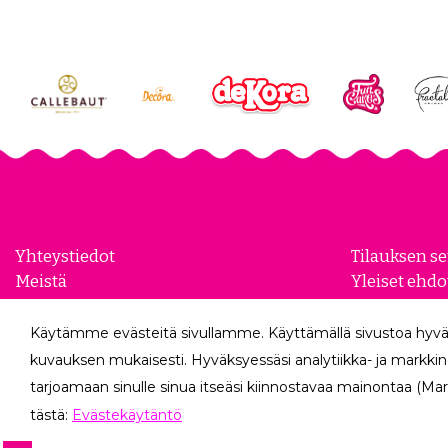
Yhteystiedot
Tilauksen s
Meistä
Yleiset ehdo
Yhteistyökumppanit
Evästeasetu
Yrityksille
Tietosuojase
Käytämme evästeitä sivullamme. Käyttämällä sivustoa hyvä
Peruutuslo
kuvauksen mukaisesti. Hyväksyessäsi analytiikka- ja markkin
tarjoamaan sinulle sinua itseäsi kiinnostavaa mainontaa (Mar
tästä:
Evästekäytäntö