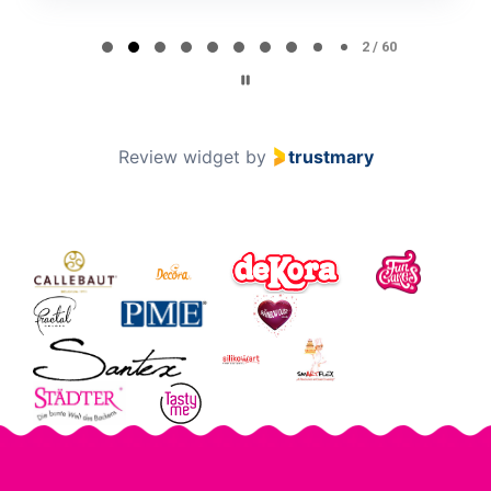
Page 2 of 60
2 / 60
Review widget
by
trustmary