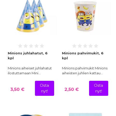
Minions juhlahatut, 6
Minions pahvimukit, 6
kpl
kpl
Minions aiheiset juhlahatut
Minions pahvimukit Minions
ilostuttamaan Mini…
aiheisten juhlien kattau…
Osta
Osta
3,50 €
2,50 €
nyt!
nyt!