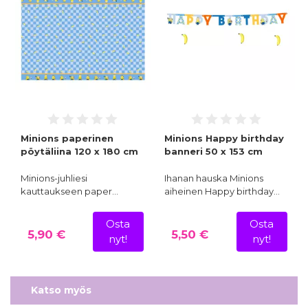
Minions paperinen
Minions Happy birthday
pöytäliina 120 x 180 cm
banneri 50 x 153 cm
Minions-juhliesi
Ihanan hauska Minions
kauttaukseen paper…
aiheinen Happy birthday…
Osta
Osta
5,90 €
5,50 €
nyt!
nyt!
Katso myös