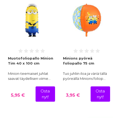
Muotofoliopallo Minion
Minions pyöreä
Tim 40 x 100 cm
foliopallo 75 cm
Minion-teemaiset juhlat
Tuo juhliin iloa ja väriä tällä
saavat täydellisen viime…
pyöreällä Minions foliop…
Osta
Osta
5,95 €
3,95 €
nyt!
nyt!