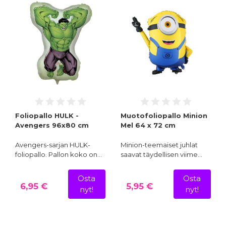
Foliopallo HULK -
Muotofoliopallo Minion
Avengers 96x80 cm
Mel 64 x 72 cm
Avengers-sarjan HULK-
Minion-teemaiset juhlat
foliopallo. Pallon koko on…
saavat täydellisen viime…
Osta
Osta
6,95 €
5,95 €
nyt!
nyt!