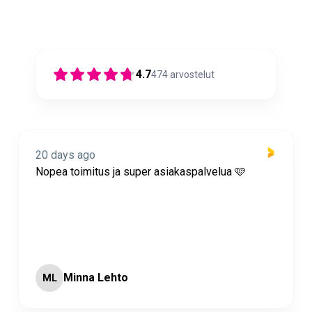
4.7
474
arvostelut
20 days ago
Nopea toimitus ja super asiakaspalvelua 🩷
Minna Lehto
ML