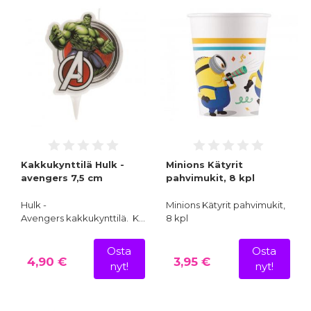
Kakkukynttilä Hulk -
Minions Kätyrit
avengers 7,5 cm
pahvimukit, 8 kpl
Hulk -
Minions Kätyrit pahvimukit,
Avengers kakkukynttilä. K…
8 kpl
Osta
Osta
4,90 €
3,95 €
nyt!
nyt!