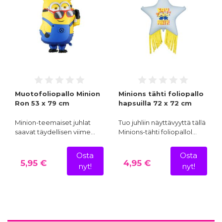
Muotofoliopallo Minion
Minions tähti foliopallo
Ron 53 x 79 cm
hapsuilla 72 x 72 cm
Minion-teemaiset juhlat
Tuo juhliin näyttävyyttä tällä
saavat täydellisen viime…
Minions-tähti foliopallol…
Osta
Osta
5,95 €
4,95 €
nyt!
nyt!