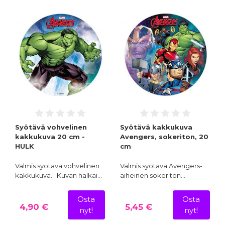
Syötävä vohvelinen
Syötävä kakkukuva
kakkukuva 20 cm -
Avengers, sokeriton, 20
HULK
cm
Valmis syötävä vohvelinen
Valmis syötävä Avengers-
kakkukuva. Kuvan halkai…
aiheinen sokeriton…
Osta
Osta
4,90 €
5,45 €
nyt!
nyt!