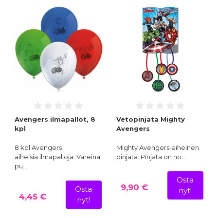
Avengers ilmapallot, 8
Vetopinjata Mighty
kpl
Avengers
8 kpl Avengers
Mighty Avengers-aiheinen
aiheisia ilmapalloja. Väreinä
pinjata. Pinjata on no…
pu…
Osta
9,90 €
Osta
nyt!
4,45 €
nyt!