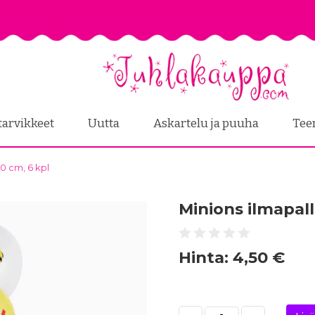
tarvikkeet
Uutta
Askartelu ja puuha
Tee
30 cm, 6 kpl
Minions ilmapall
Hinta:
4,50 €