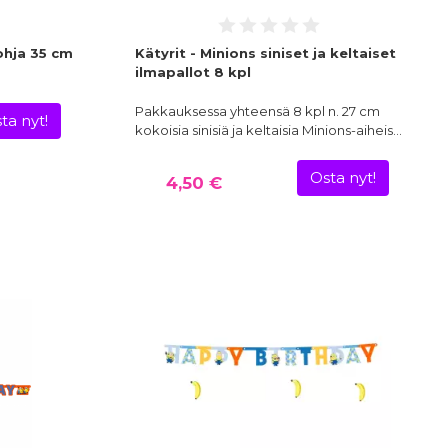
ohja 35 cm
Kätyrit - Minions siniset ja keltaiset
ilmapallot 8 kpl
Pakkauksessa yhteensä 8 kpl n. 27 cm
ta nyt!
kokoisia sinisiä ja keltaisia Minions-aiheis…
Osta nyt!
4,50 €