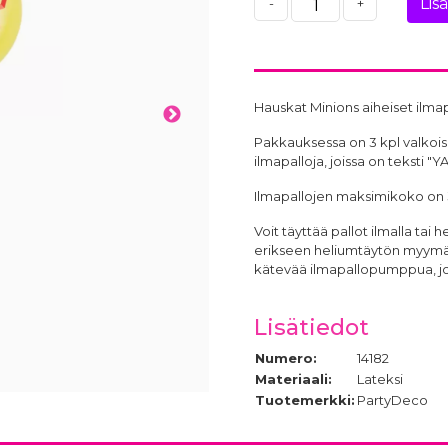
Lis
-
+
Hauskat Minions aiheiset ilmap
Pakkauksessa on 3 kpl valkoisia
ilmapalloja, joissa on teksti "
Ilmapallojen maksimikoko on 
Voit täyttää pallot ilmalla tai 
erikseen heliumtäytön myymäläs
kätevää ilmapallopumppua, j
Lisätiedot
Numero:
14182
Materiaali:
Lateksi
Tuotemerkki:
PartyDeco