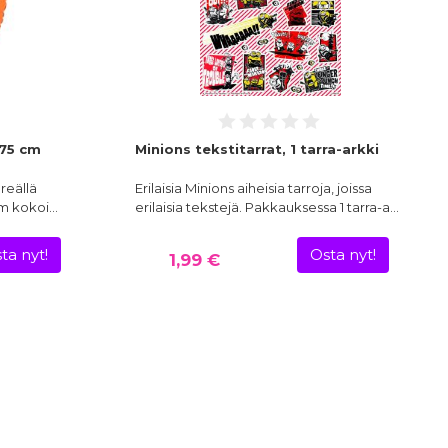
 75 cm
Minions tekstitarrat, 1 tarra-arkki
öreällä
Erilaisia Minions aiheisia tarroja, joissa
 cm kokoi…
erilaisia tekstejä. Pakkauksessa 1 tarra-a…
ta nyt!
Osta nyt!
1,99 €