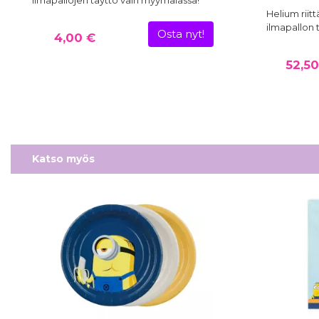
Ilmapallojen täyttö vain myymälässä!
Helium riit
ilmapallon 
Osta nyt!
4,00 €
52,50
Katso myös