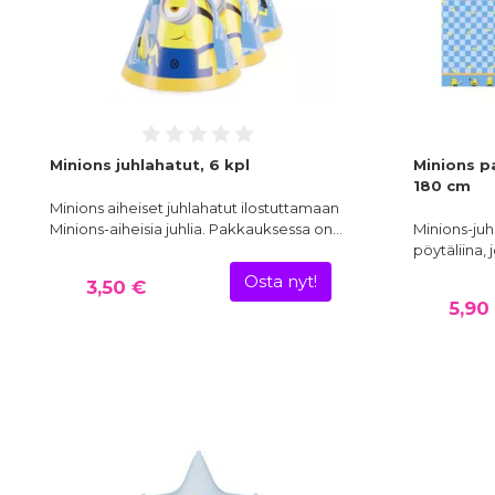
Minions juhlahatut, 6 kpl
Minions p
180 cm
Minions aiheiset juhlahatut ilostuttamaan
Minions-aiheisia juhlia. Pakkauksessa on…
Minions-juh
pöytäliina,
Osta nyt!
3,50 €
5,90