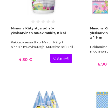
Minions Kätyrit ja pörrö-
Minions Kä
yksisarvinen muovimukit, 8 kpl
yksisarvin
x 1,8 m
Pakkauksessa 8 kpl Minion Kätyrit
aiheisia muovimukeja. Mukeissa seikkail…
Pakkauksess
muovinen pö
Osta nyt!
4,50 €
6,90