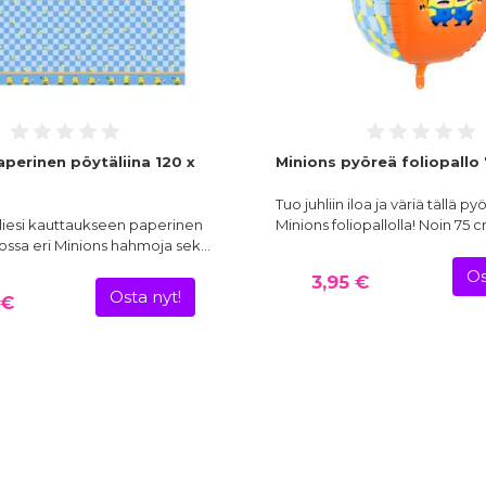
aperinen pöytäliina 120 x
Minions pyöreä foliopallo
Tuo juhliin iloa ja väriä tällä py
liesi kauttaukseen paperinen
Minions foliopallolla! Noin 75
 jossa eri Minions hahmoja sek…
Os
3,95 €
Osta nyt!
 €