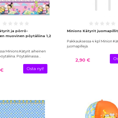
tyrit ja pörrö-
Minions Kätyrit juomapillit
en muovinen pöytäliina 1,2
Pakkauksessa 4 kpl Minion Käty
juomapillejä.
a Minions Kätyrit aiheinen
ytäliina. Pöytäliinassa…
Os
2,90 €
Osta nyt!
 €