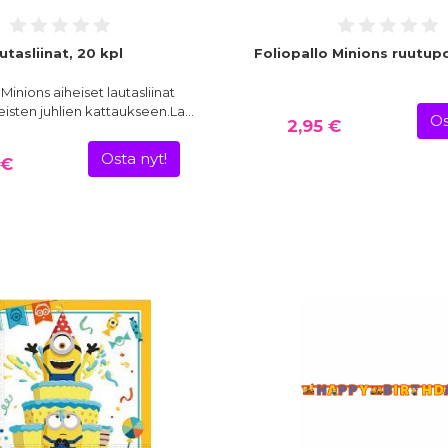
utasliinat, 20 kpl
Foliopallo Minions ruutup
 Minions aiheiset lautasliinat
eisten juhlien kattaukseen.La…
Os
2,95 €
Osta nyt!
 €