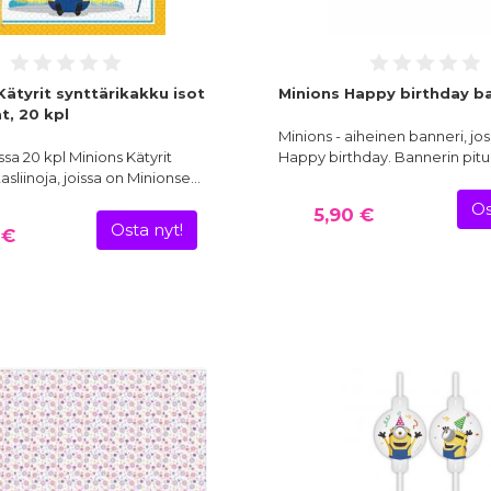
Kätyrit synttärikakku isot
Minions Happy birthday b
at, 20 kpl
Minions - aiheinen banneri, jo
a 20 kpl Minions Kätyrit
Happy birthday. Bannerin pit
tasliinoja, joissa on Minionse…
Os
5,90 €
Osta nyt!
 €