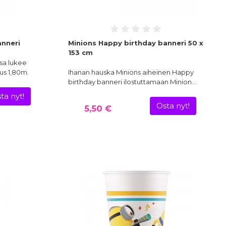
anneri
Minions Happy birthday banneri 50 x
153 cm
ssa lukee
uus 1,80m.
Ihanan hauska Minions aiheinen Happy
birthday banneri ilostuttamaan Minion…
ta nyt!
Osta nyt!
5,50 €