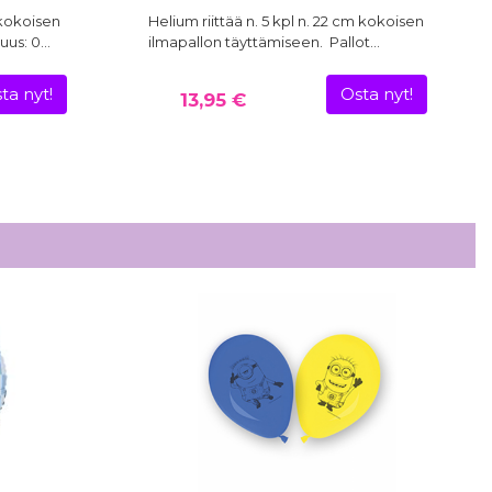
 kokoisen
Helium riittää n. 5 kpl n. 22 cm kokoisen
vuus: 0…
ilmapallon täyttämiseen. Pallot…
ta nyt!
Osta nyt!
13,95 €