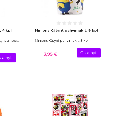
, 4 kpl
Minions Kätyrit pahvimukit, 8 kpl
rit aiheisia
Minions Kätyrit pahvimukit, 8 kpl
Osta nyt!
3,95 €
ta nyt!