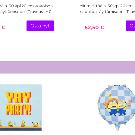
tää n. 30 kpl 20 cm kokoisen
Helium riittää n. 30 kpl 20 cm
täyttämiseen. (Tilavuus: ~ 0…
ilmapallon täyttämiseen. (Tila
Osta nyt!
Os
 €
52,50 €