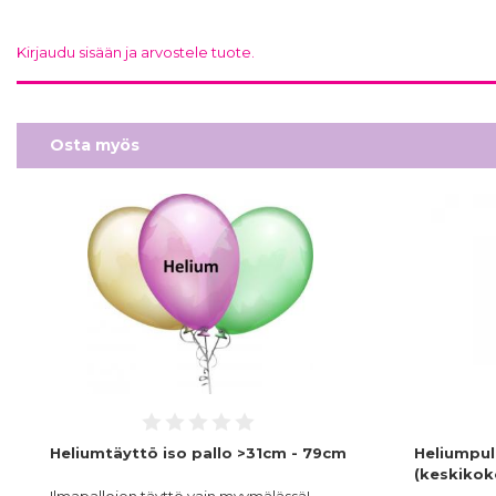
Kirjaudu sisään ja arvostele tuote.
Osta myös
Heliumtäyttö iso pallo >31cm - 79cm
Heliumpull
(keskikok