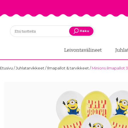
Haku
Leivontavälineet
Juhla
Etusivu
/
Juhlatarvikkeet
/
Ilmapallot & tarvikkeet
/
Minions ilmapallot 