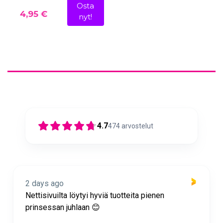
Osta
4,95 €
nyt!
4.7
474
arvostelut
2 days ago
Nettisivuilta löytyi hyviä tuotteita pienen
prinsessan juhlaan 😊