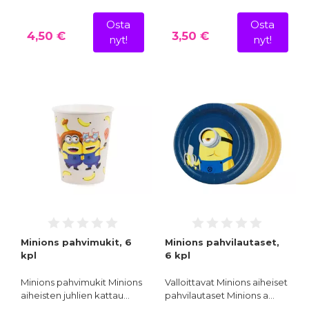
Osta
Osta
4,50 €
3,50 €
nyt!
nyt!
Minions pahvimukit, 6
Minions pahvilautaset,
kpl
6 kpl
Minions pahvimukit Minions
Valloittavat Minions aiheiset
aiheisten juhlien kattau…
pahvilautaset Minions a…