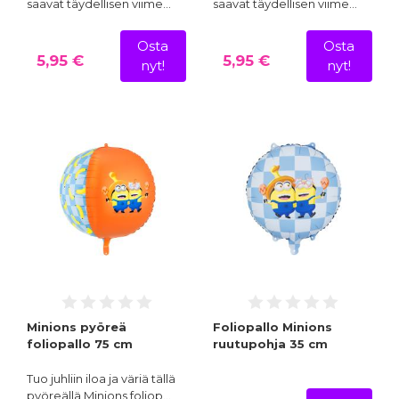
saavat täydellisen viime…
saavat täydellisen viime…
Osta
Osta
5,95 €
5,95 €
nyt!
nyt!
Minions pyöreä
Foliopallo Minions
foliopallo 75 cm
ruutupohja 35 cm
Tuo juhliin iloa ja väriä tällä
pyöreällä Minions foliop…