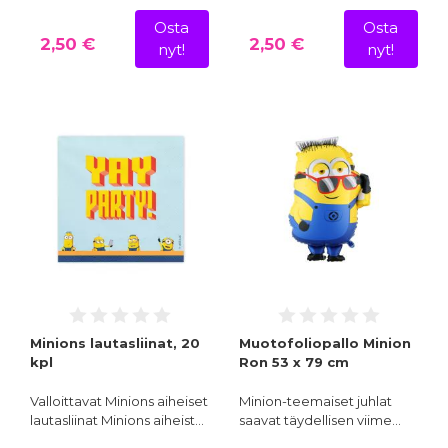
Osta
Osta
2,50 €
2,50 €
nyt!
nyt!
Minions lautasliinat, 20
Muotofoliopallo Minion
kpl
Ron 53 x 79 cm
Valloittavat Minions aiheiset
Minion-teemaiset juhlat
lautasliinat Minions aiheist…
saavat täydellisen viime…