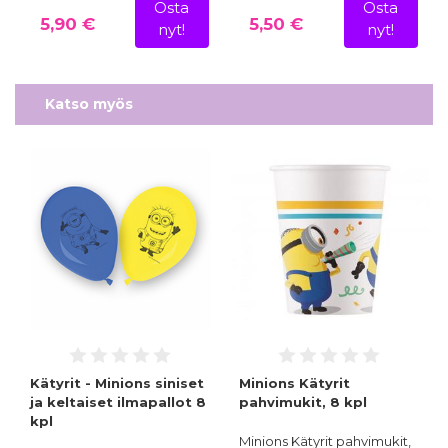
Osta
Osta
5,90 €
5,50 €
nyt!
nyt!
Katso myös
Kätyrit - Minions siniset
Minions Kätyrit
ja keltaiset ilmapallot 8
pahvimukit, 8 kpl
kpl
Minions Kätyrit pahvimukit,