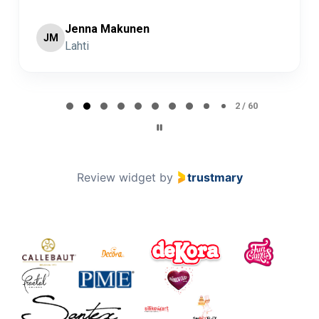
Jenna Makunen
JM
Lahti
Page 2 of 60
2 / 60
Review widget
by
trustmary