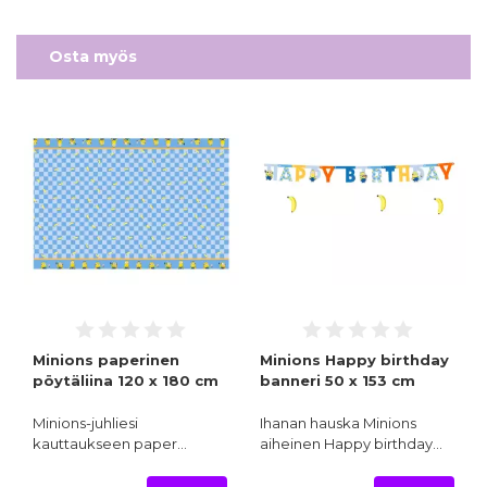
Osta myös
Minions paperinen
Minions Happy birthday
pöytäliina 120 x 180 cm
banneri 50 x 153 cm
Minions-juhliesi
Ihanan hauska Minions
kauttaukseen paper…
aiheinen Happy birthday…