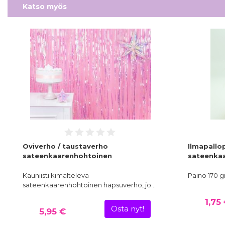
Katso myös
Oviverho / taustaverho
Ilmapallop
sateenkaarenhohtoinen
sateenka
Kauniisti kimalteleva
Paino 170 
sateenkaarenhohtoinen hapsuverho, jo…
1,75
Osta nyt!
5,95 €