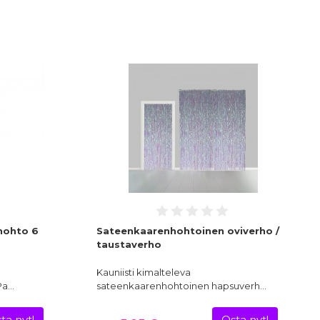
hohto 6
Sateenkaarenhohtoinen oviverho /
taustaverho
Kauniisti kimalteleva
 Pa…
sateenkaarenhohtoinen hapsuverh…