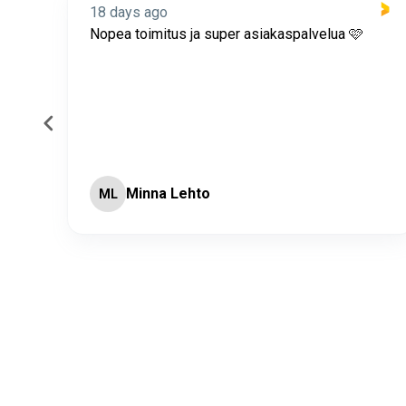
18 days ago
itus
Nopea toimitus ja super asiakaspalvelua 🩷
Minna Lehto
ML
Page 2 of 60