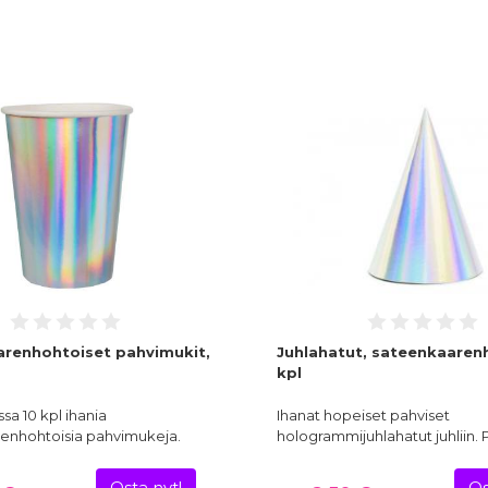
renhohtoiset pahvimukit,
Juhlahatut, sateenkaaren
kpl
a 10 kpl ihania
Ihanat hopeiset pahviset
enhohtoisia pahvimukeja.
hologrammijuhlahatut juhliin.