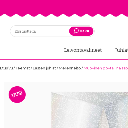
Haku
Leivontavälineet
Juhla
Etusivu
/
Teemat
/
Lasten juhlat
/
Merenneito
/
Muovinen pöytäliina sat
UUSI