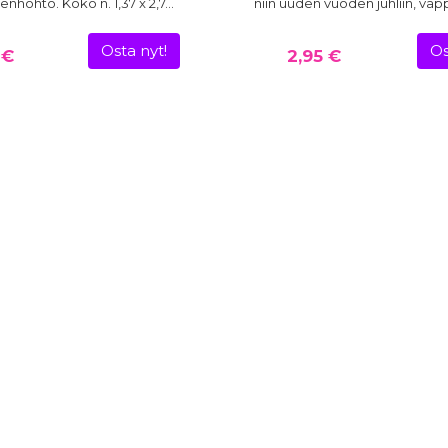
nhohto. Koko n. 1,37 x 2,7…
niin uuden vuoden juhliin, vap
Osta nyt!
Os
 €
2,95 €