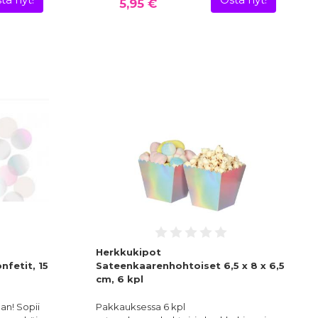
ta nyt!
Osta nyt!
5,95 €
Herkkukipot
fetit, 15
Sateenkaarenhohtoiset 6,5 x 8 x 6,5
cm, 6 kpl
aan! Sopii
Pakkauksessa 6 kpl