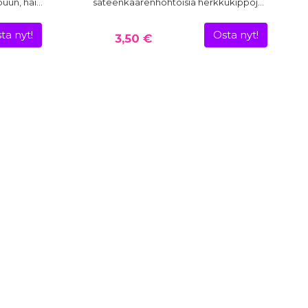
puun, häi…
sateenkaarenhohtoisia herkkukippoj…
ta nyt!
Osta nyt!
3,50 €