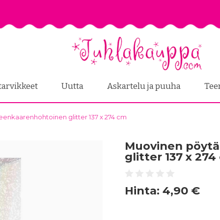
tarvikkeet
Uutta
Askartelu ja puuha
Tee
eenkaarenhohtoinen glitter 137 x 274 cm
Muovinen pöytä
glitter 137 x 27
Hinta:
4,90 €