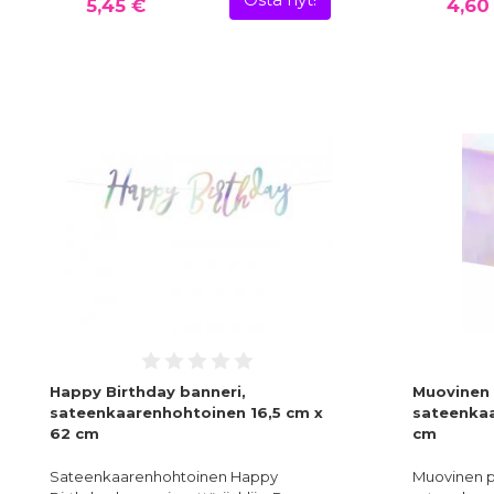
Osta nyt!
5,45 €
4,60
Happy Birthday banneri,
Muovinen p
sateenkaarenhohtoinen 16,5 cm x
sateenkaa
62 cm
cm
Sateenkaarenhohtoinen Happy
Muovinen pö