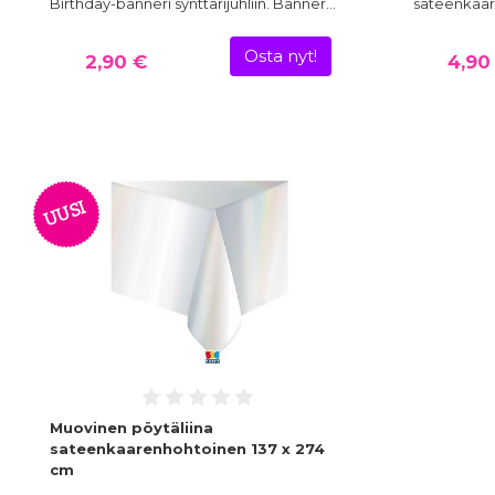
Birthday-banneri synttärijuhliin. Banner…
sateenkaare
Osta nyt!
2,90 €
4,90
UUSI
Muovinen pöytäliina
sateenkaarenhohtoinen 137 x 274
cm