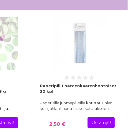
Paperipillit sateenkaarenhohtoiset,
5 g
20 kpl
Paperisilla juomapilleillä koristat juhlan
it ju…
kuin juhlan! Ihana lisuke kattaukseen…
ta nyt!
Osta nyt!
2,50 €