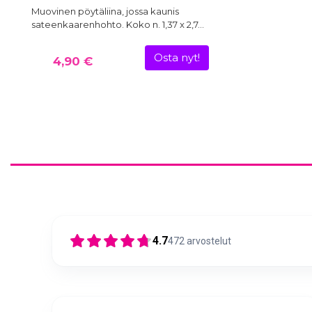
Muovinen pöytäliina, jossa kaunis
sateenkaarenhohto. Koko n. 1,37 x 2,7…
Osta nyt!
4,90 €
4.7
472
arvostelut