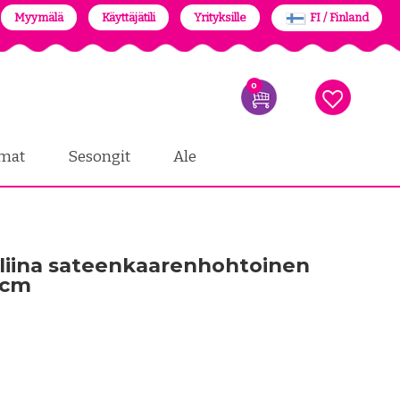
Myymälä
Käyttäjätili
Yrityksille
FI / Finland
0
mat
Sesongit
Ale
liina sateenkaarenhohtoinen
4 cm