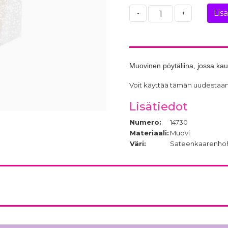
Lis
-
+
Muovinen pöytäliina, jossa kau
Voit käyttää tämän uudestaan 
Lisätiedot
Numero:
14730
Materiaali:
Muovi
Väri:
Sateenkaarenho