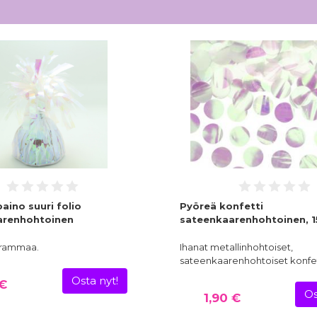
aino suuri folio
Pyöreä konfetti
arenhohtoinen
sateenkaarenhohtoinen, 1
grammaa.
Ihanat metallinhohtoiset,
sateenkaarenhohtoiset konfet
Osta nyt!
 €
Os
1,90 €