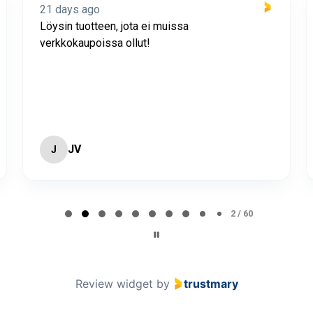
21 days ago
Löysin tuotteen, jota ei muissa
verkkokaupoissa ollut!
JV
J
2 / 60
Review widget
by
trustmary