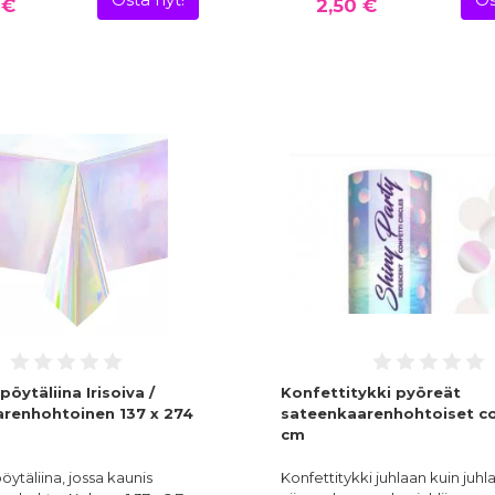
Osta nyt!
Os
 €
2,50 €
öytäliina Irisoiva /
Konfettitykki pyöreät
renhohtoinen 137 x 274
sateenkaarenhohtoiset con
cm
ytäliina, jossa kaunis
Konfettitykki juhlaan kuin juhl