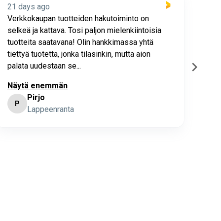
21 days ago
21 
Verkkokaupan tuotteiden hakutoiminto on
Hyv
selkeä ja kattava. Tosi paljon mielenkiintoisia
asia
tuotteita saatavana! Olin hankkimassa yhtä
joho
tiettyä tuotetta, jonka tilasinkin, mutta aion
palata uudestaan se...
Näytä enemmän
Pirjo
P
K
Lappeenranta