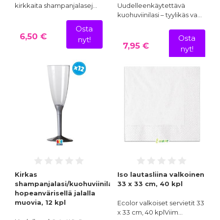
kirkkaita shampanjalasej…
Uudelleenkäytettävä
kuohuviinilasi – tyylikäs va…
Osta
6,50 €
Osta
nyt!
7,95 €
nyt!
Kirkas
Iso lautasliina valkoinen
shampanjalasi/kuohuviinilasi
33 x 33 cm, 40 kpl
hopeanvärisellä jalalla
muovia, 12 kpl
Ecolor valkoiset servietit 33
x 33 cm, 40 kplViim…