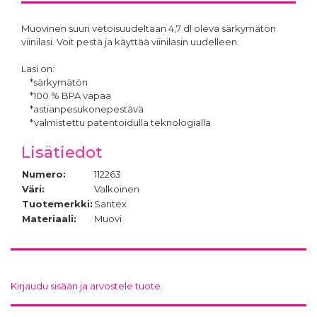
Muovinen suuri vetoisuudeltaan 4,7 dl oleva särkymätön
viinilasi. Voit pestä ja käyttää viinilasin uudelleen.
Lasi on:
*särkymätön
*100 % BPA vapaa
*astianpesukonepestävä
*valmistettu patentoidulla teknologialla
Lisätiedot
Numero:
112263
Väri:
Valkoinen
Tuotemerkki:
Santex
Materiaali:
Muovi
Kirjaudu sisään ja arvostele tuote.