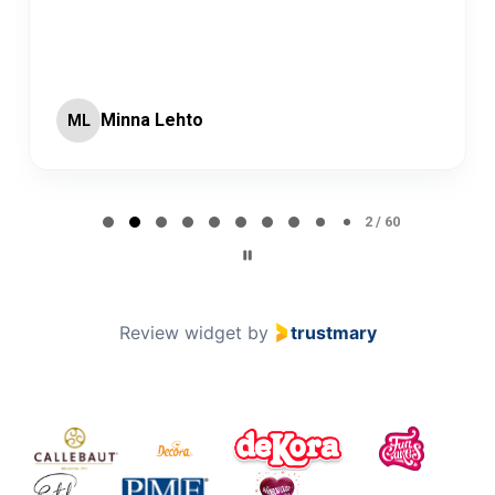
Minna Lehto
ML
Page 2 of 60
2 / 60
Review widget
by
trustmary