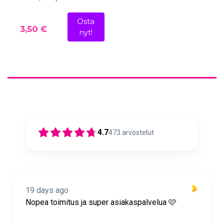
Osta
3,50 €
nyt!
4.7
473
arvostelut
19 days ago
Nopea toimitus ja super asiakaspalvelua 🩷