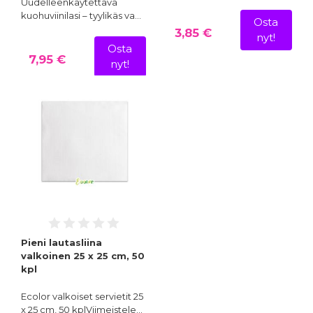
Uudelleenkäytettävä
kuohuviinilasi – tyylikäs va…
Osta
3,85 €
nyt!
Osta
7,95 €
nyt!
Pieni lautasliina
valkoinen 25 x 25 cm, 50
kpl
Ecolor valkoiset servietit 25
x 25 cm, 50 kplViimeistele…