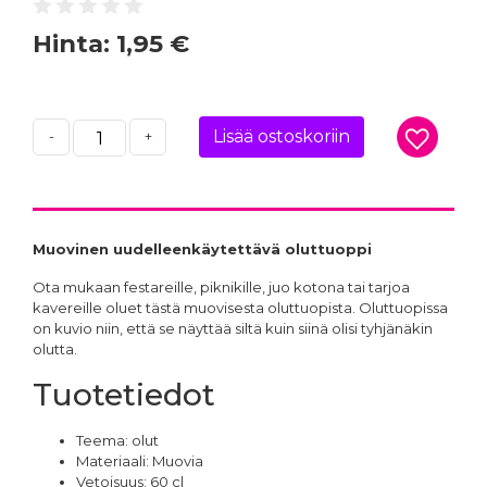
Hinta:
1,95 €
Lisää ostoskoriin
-
+
Muovinen uudelleenkäytettävä oluttuoppi
Ota mukaan festareille, piknikille, juo kotona tai tarjoa
kavereille oluet tästä muovisesta oluttuopista. Oluttuopissa
on kuvio niin, että se näyttää siltä kuin siinä olisi tyhjänäkin
olutta.
Tuotetiedot
Teema: olut
Materiaali: Muovia
Vetoisuus: 60 cl