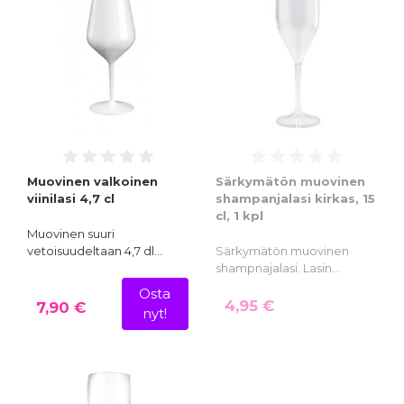
Muovinen valkoinen
Särkymätön muovinen
viinilasi 4,7 cl
shampanjalasi kirkas, 15
cl, 1 kpl
Muovinen suuri
vetoisuudeltaan 4,7 dl…
Särkymätön muovinen
shampnajalasi. Lasin…
Osta
4,95 €
7,90 €
nyt!