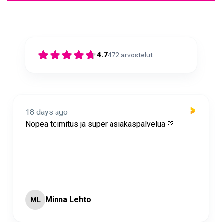
4.7
472
arvostelut
18 days ago
Nopea toimitus ja super asiakaspalvelua 🩷
Minna Lehto
ML