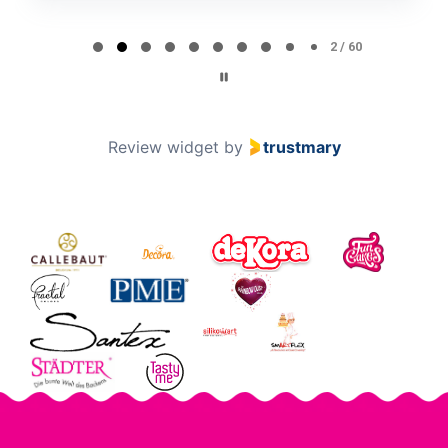
Page 2 of 60
2 / 60
Review widget
by
trustmary