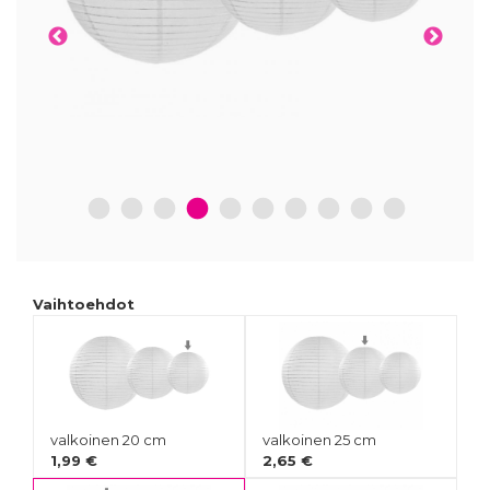
1
2
3
4
5
6
7
8
9
10
Vaihtoehdot
valkoinen 20 cm
valkoinen 25 cm
1,99 €
2,65 €