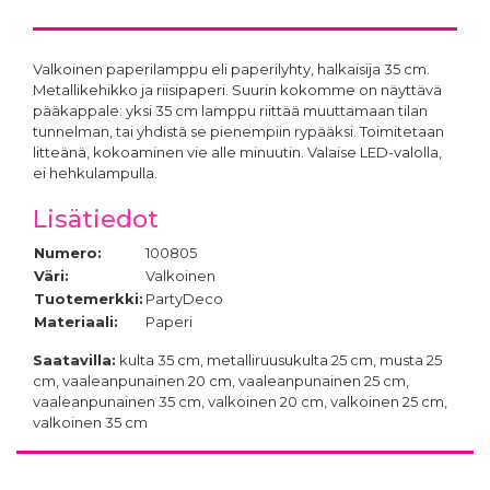
3,90 €
Valkoinen paperilamppu eli paperilyhty, halkaisija 35 cm.
Metallikehikko ja riisipaperi. Suurin kokomme on näyttävä
pääkappale: yksi 35 cm lamppu riittää muuttamaan tilan
tunnelman, tai yhdistä se pienempiin rypääksi. Toimitetaan
kulta 35 cm
litteänä, kokoaminen vie alle minuutin. Valaise LED-valolla,
2,95 €
ei hehkulampulla.
Lisätiedot
Numero:
100805
Väri:
Valkoinen
Tuotemerkki:
PartyDeco
Materiaali:
Paperi
Saatavilla:
kulta 35 cm, metalliruusukulta 25 cm, musta 25
cm, vaaleanpunainen 20 cm, vaaleanpunainen 25 cm,
vaaleanpunainen 35 cm, valkoinen 20 cm, valkoinen 25 cm,
valkoinen 35 cm