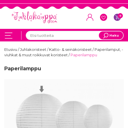
0
Haku
Etusivu
/
Juhlakoristeet
/
Katto- & seinäkoristeet
/
Paperilamput, -
viuhkat & muut roikkuvat koristeet
/
Paperilamppu
Paperilamppu