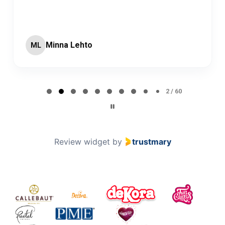
Minna Lehto
ML
Page 2 of 60
2 / 60
Review widget
by
trustmary