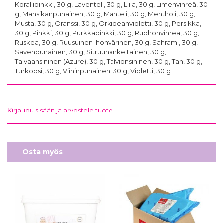
Korallipinkki, 30 g, Laventeli, 30 g, Liila, 30 g, Limenvihreä, 30
Pastaväri Taivaansininen
Pastaväri
g, Mansikanpunainen, 30 g, Manteli, 30 g, Mentholi, 30 g,
(Azure), 30 g - Fractal
Tummansininen (Royal
Musta, 30 g, Oranssi, 30 g, Orkideanvioletti, 30 g, Persikka,
4,70 €
Blue), 30 g - Fractal
30 g, Pinkki, 30 g, Purkkapinkki, 30 g, Ruohonvihreä, 30 g,
4,70 €
Ruskea, 30 g, Ruusuinen ihonvärinen, 30 g, Sahrami, 30 g,
Savenpunainen, 30 g, Sitruunankeltainen, 30 g,
Taivaansininen (Azure), 30 g, Talvionsininen, 30 g, Tan, 30 g,
Turkoosi, 30 g, Viininpunainen, 30 g, Violetti, 30 g
Kirjaudu sisään ja arvostele tuote.
Pastaväri Turkoosi, 30 g -
Pastaväri Mentholi, 30 g -
Fractal
Fractal
4,70 €
4,70 €
Osta myös
Pastaväri Limenvihreä,
Pastaväri Kirkkaanvihreä,