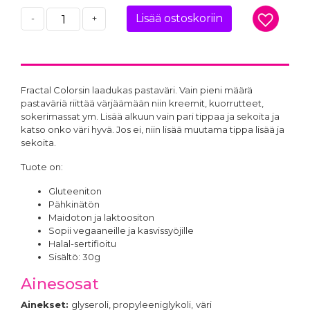
Lisää ostoskoriin
-
+
Pastaväri Pinkki, 30 g -
Pastaväri
Fractal
Kirkkaanpunainen, 30 g -
4,70 €
Fractal
4,70 €
Fractal Colorsin laadukas pastaväri. Vain pieni määrä
pastaväriä riittää värjäämään niin kreemit, kuorrutteet,
sokerimassat ym. Lisää alkuun vain pari tippaa ja sekoita ja
katso onko väri hyvä. Jos ei, niin lisää muutama tippa lisää ja
sekoita.
Tuote on:
Pastaväri
Pastaväri Viininpunainen,
Mansikanpunainen, 30 g
30 g - Fractal
Gluteeniton
- Fractal
4,70 €
Pähkinätön
4,70 €
Maidoton ja laktoositon
Sopii vegaaneille ja kasvissyöjille
Halal-sertifioitu
Sisältö: 30g
Ainesosat
Ainekset:
glyseroli, propyleeniglykoli,
väri