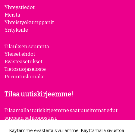
Yhteystiedot
Meistä
Yhteistyökumppanit
Pastaväri
Pastaväri Laventeli, 30 g
Yrityksille
Marjapuuronpunainen
- Fractal
(Scarlet), 30 g - Fractal
4,70 €
4,70 €
Tilauksen seuranta
Yleiset ehdot
Evästeasetukset
Tietosuojaseloste
Peruutuslomake
Pastaväri Violetti, 30 g -
Pastaväri Talvionsininen,
Tilaa uutiskirjeemme!
Fractal
30 g - Fractal
4,70 €
4,70 €
Tilaamalla uutiskirjeemme saat uusimmat edut
suoraan sähköpostiisi.
Käytämme evästeitä sivullamme. Käyttämällä sivustoa
Tilaa