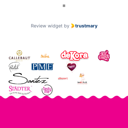
Review widget
by
trustmary
Pastaväri Tan, 30 g -
Pastaväri Flamingo, 30 g
Fractal
- Fractal
4,70 €
4,70 €
Pastaväri Purkkapinkki,
Pastaväri Korallipinkki,
30 g - Fractal
30 g - Fractal
4,70 €
4,70 €