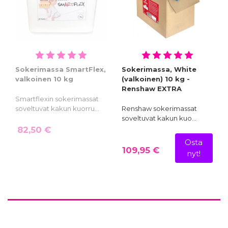
30 g - Fractal
30 g - Fractal
4,70 €
4,70 €
Sokerimassa SmartFlex,
Sokerimassa, White
valkoinen 10 kg
(valkoinen) 10 kg -
Renshaw EXTRA
Pastaväri Ruohonvihreä,
Pastaväri Musta, 30 g -
Smartflexin sokerimassat
30 g - Fractal
Fractal
soveltuvat kakun kuorru…
Renshaw sokerimassat
4,70 €
4,70 €
soveltuvat kakun kuo…
82,50 €
Osta
109,95 €
nyt!
Pastaväri Manteli, 30 g -
Pastaväri Blush, 30 g -
Fractal
Fractal
4,70 €
4,70 €