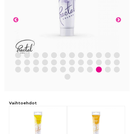
1
2
3
4
5
6
7
8
9
10
11
12
13
14
15
16
17
18
19
20
21
22
23
24
25
26
27
28
29
30
31
32
33
34
35
36
37
Vaihtoehdot