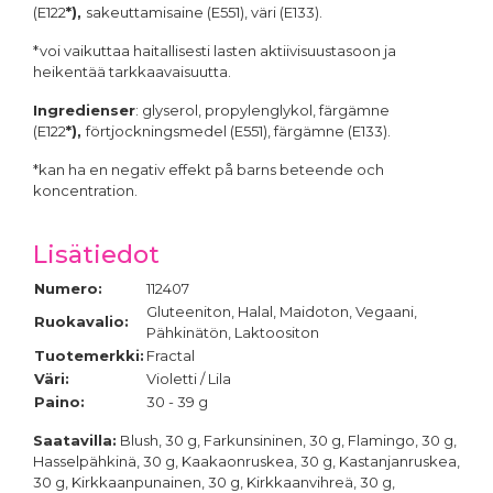
(E122
*),
sakeuttamisaine (E551), väri (E133).
Pastaväri Ruskea, 30 g -
Pastaväri
Fractal
Kastanjanruskea, 30g -
*voi vaikuttaa haitallisesti lasten aktiivisuustasoon ja
4,70 €
Fractal
heikentää tarkkaavaisuutta.
4,70 €
Ingredienser
: glyserol, propylenglykol, färgämne
(E122
*),
förtjockningsmedel (E551), färgämne (E133).
*kan ha en negativ effekt på barns beteende och
koncentration.
Lisätiedot
Pastaväri
Pastaväri Liila, 30 g -
Orkideanvioletti, 30 g -
Fractal
Numero:
112407
Fractal
4,70 €
Gluteeniton, Halal, Maidoton, Vegaani,
Ruokavalio:
4,70 €
Pähkinätön, Laktoositon
Tuotemerkki:
Fractal
Väri:
Violetti / Lila
Paino:
30 - 39 g
Saatavilla:
Blush, 30 g, Farkunsininen, 30 g, Flamingo, 30 g,
Hasselpähkinä, 30 g, Kaakaonruskea, 30 g, Kastanjanruskea,
30 g, Kirkkaanpunainen, 30 g, Kirkkaanvihreä, 30 g,