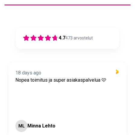
4.7
473
arvostelut
18 days ago
Nopea toimitus ja super asiakaspalvelua 🩷
Minna Lehto
ML