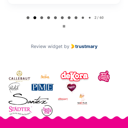
Page 2 of 60
2 / 60
Review widget
by
trustmary