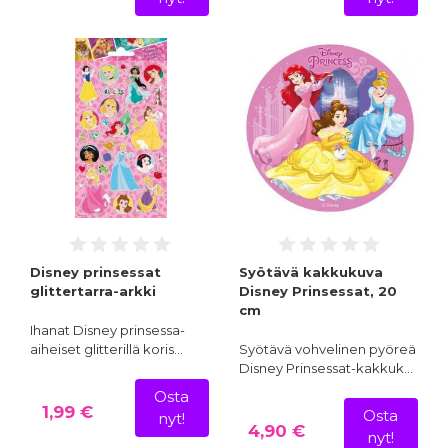
Disney prinsessat
Syötävä kakkukuva
glittertarra-arkki
Disney Prinsessat, 20
cm
Ihanat Disney prinsessa-
aiheiset glitterillä koris…
Syötävä vohvelinen pyöreä
Disney Prinsessat-kakkuk…
Osta
1,99 €
Osta
nyt!
4,90 €
nyt!