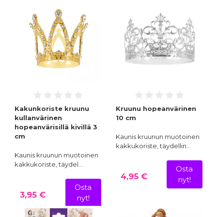
Kakunkoriste kruunu
Kruunu hopeanvärinen
kullanvärinen
10 cm
hopeanvärisillä kivillä 3
cm
Kaunis kruunun muotoinen
kakkukoriste, täydellin…
Kaunis kruunun muotoinen
kakkukoriste, täydel…
Osta
4,95 €
nyt!
Osta
3,95 €
nyt!