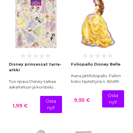
Disney prinsessat tarra-
Foliopallo Disney Belle
arkki
Ihana jättifoliopallo. Pallon
Tuo ripaus Disney-taikaa
koko täytettynä n. 60x99…
askarteluun ja koristelu…
Osta
9,95 €
Osta
nyt!
1,99 €
nyt!