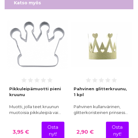
Katso myös
Pikkuleipämuotti pieni
Pahvinen glitterkruunu,
kruunu
1 kpl
Muotti, jolla teet kruunun
Pahvinen kullanvärinen,
muotoisia pikkuleipiä vai…
glitterkoristeinen prinsess…
Osta
Osta
3,95 €
2,90 €
nyt!
nyt!