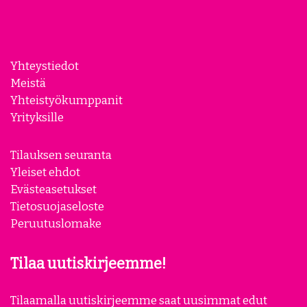
Yhteystiedot
Meistä
Yhteistyökumppanit
Yrityksille
Tilauksen seuranta
Yleiset ehdot
Evästeasetukset
Tietosuojaseloste
Peruutuslomake
Tilaa uutiskirjeemme!
Tilaamalla uutiskirjeemme saat uusimmat edut