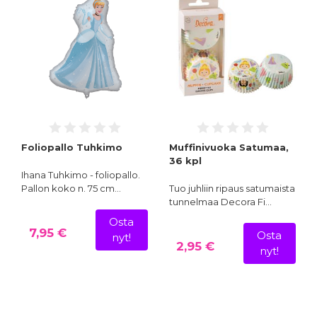
Foliopallo Tuhkimo
Muffinivuoka Satumaa,
36 kpl
Ihana Tuhkimo - foliopallo.
Pallon koko n. 75 cm…
Tuo juhliin ripaus satumaista
tunnelmaa Decora Fi…
Osta
7,95 €
Osta
nyt!
2,95 €
nyt!