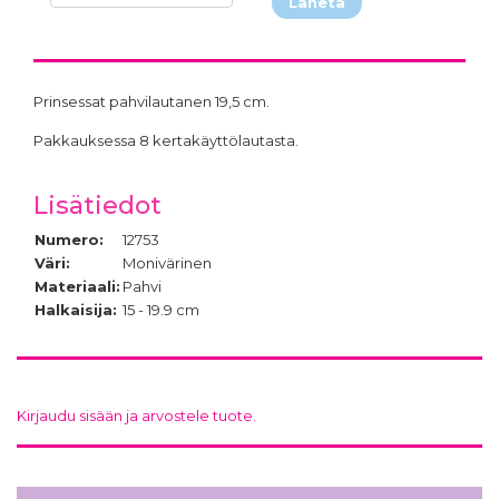
Lähetä
Prinsessat pahvilautanen 19,5 cm.
Pakkauksessa 8 kertakäyttölautasta.
Lisätiedot
Numero:
12753
Väri:
Monivärinen
Materiaali:
Pahvi
Halkaisija:
15 - 19.9 cm
Kirjaudu sisään ja arvostele tuote.