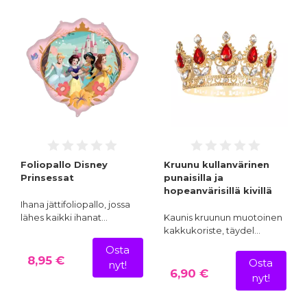
Foliopallo Disney
Kruunu kullanvärinen
Prinsessat
punaisilla ja
hopeanvärisillä kivillä
Ihana jättifoliopallo, jossa
lähes kaikki ihanat…
Kaunis kruunun muotoinen
kakkukoriste, täydel…
Osta
8,95 €
Osta
nyt!
6,90 €
nyt!