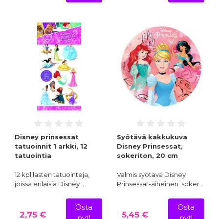
Disney prinsessat
Syötävä kakkukuva
tatuoinnit 1 arkki, 12
Disney Prinsessat,
tatuointia
sokeriton, 20 cm
12 kpl lasten tatuointeja,
Valmis syötävä Disney
joissa erilaisia Disney…
Prinsessat-aiheinen soker…
Osta
Osta
2,75 €
5,45 €
nyt!
nyt!