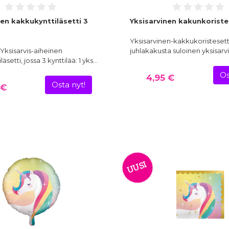
nen kakkukynttiläsetti 3
Yksisarvinen kakunkoriste
Yksisarvinen-kakkukoristeset
 Yksisarvis-aiheinen
juhlakakusta suloinen yksisar
äsetti, jossa 3 kynttilää: 1 yks…
Os
4,95 €
Osta nyt!
 €
UUSI