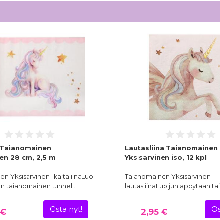
a Taianomainen
Lautasliina Taianomainen
nen 28 cm, 2,5 m
Yksisarvinen iso, 12 kpl
n Yksisarvinen -kaitaliinaLuo
Taianomainen Yksisarvinen -
än taianomainen tunnel…
lautasliinaLuo juhlapöytään t
Osta nyt!
Os
 €
2,95 €