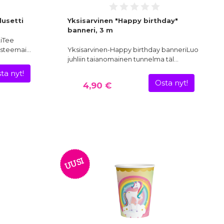
lusetti
Yksisarvinen "Happy birthday"
banneri, 3 m
tiTee
visteemai…
Yksisarvinen-Happy birthday banneriLuo
juhliin taianomainen tunnelma täl…
ta nyt!
Osta nyt!
4,90 €
UUSI