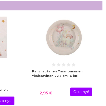
Pahvilautanen Taianomainen
Yksisarvinen 22,5 cm, 6 kpl
aiano…
Osta nyt!
2,95 €
ta nyt!