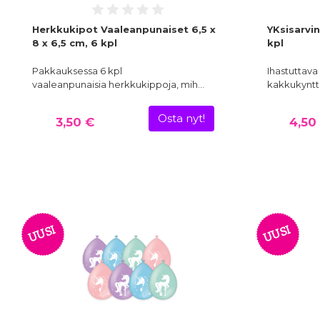
Herkkukipot Vaaleanpunaiset 6,5 x
YKsisarvi
8 x 6,5 cm, 6 kpl
kpl
Pakkauksessa 6 kpl
Ihastuttava
vaaleanpunaisia herkkukippoja, mih…
kakkukynttil
Osta nyt!
3,50 €
4,50
UUSI
UUSI