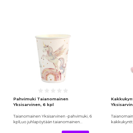
Pahvimuki Taianomainen
Kakkukynt
Yksisarvinen, 6 kpl
Yksisarvi
Taianomainen Yksisarvinen -pahvimuki, 6
Taianomain
kplLuo juhlapöytään taianomainen…
kakkukyntt