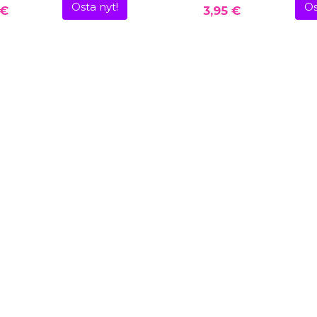
Osta nyt!
Os
 €
3,95 €