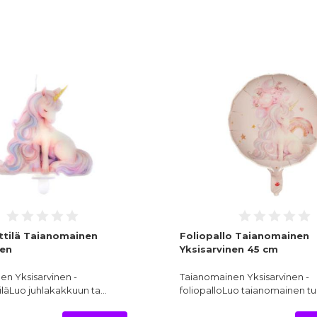
tilä Taianomainen
Foliopallo Taianomainen
nen
Yksisarvinen 45 cm
en Yksisarvinen -
Taianomainen Yksisarvinen -
iläLuo juhlakakkuun ta…
foliopalloLuo taianomainen t