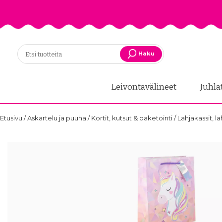
Haku
Leivontavälineet
Juhla
Etusivu
/
Askartelu ja puuha
/
Kortit, kutsut & paketointi
/
Lahjakassit, l