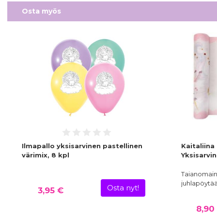
Osta myös
Ilmapallo yksisarvinen pastellinen
Kaitaliin
värimix, 8 kpl
Yksisarvi
Taianomaine
juhlapöytä
Osta nyt!
3,95 €
8,90