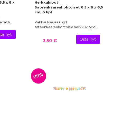
,5 x 8 x
Herkkukipot
Sateenkaarenhohtoiset 6,5 x 8 x 6,5
cm, 6 kpl
-
aitat h…
Pakkauksessa 6 kpl
sateenkaarenhohtoisia herkkukippoj…
ta nyt!
Osta nyt!
3,50 €
UUSI