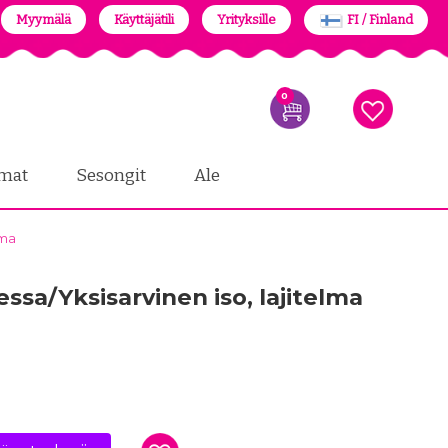
Myymälä
Käyttäjätili
Yrityksille
FI / Finland
0
mat
Sesongit
Ale
lma
essa/Yksisarvinen iso, lajitelma