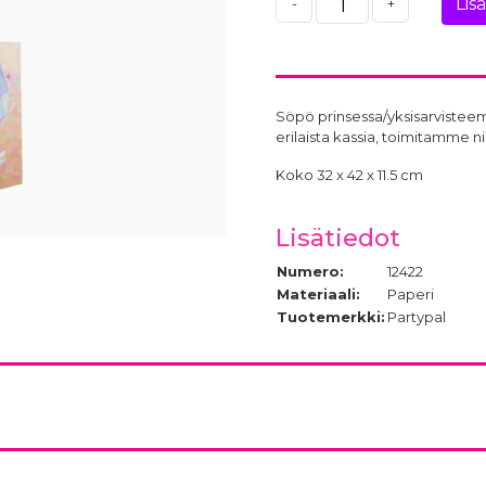
Lis
-
+
Söpö prinsessa/yksisarvisteema
erilaista kassia, toimitamme
Koko 32 x 42 x 11.5 cm
Lisätiedot
Numero:
12422
Materiaali:
Paperi
Tuotemerkki:
Partypal