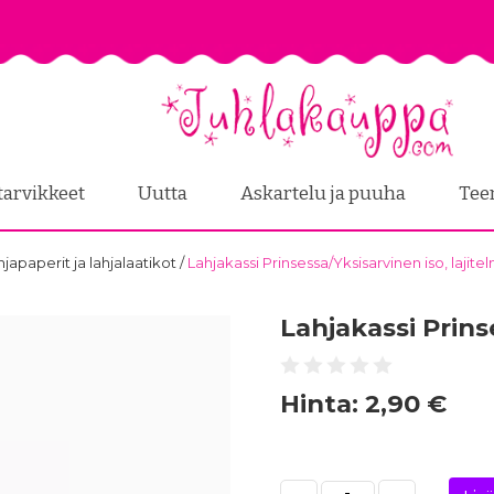
tarvikkeet
Uutta
Askartelu ja puuha
Tee
ahjapaperit ja lahjalaatikot
/
Lahjakassi Prinsessa/Yksisarvinen iso, lajite
Lahjakassi Prins
Hinta:
2,90 €