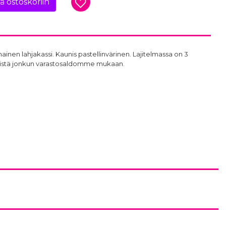
ää ostoskoriin
inen lahjakassi. Kaunis pastellinvärinen. Lajitelmassa on 3
 niistä jonkun varastosaldomme mukaan.