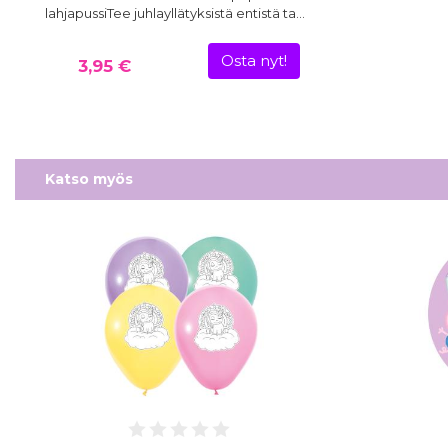
lahjapussiTee juhlayllätyksistä entistä ta…
Osta nyt!
3,95 €
Katso myös