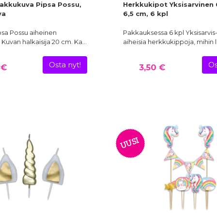
akkukuva Pipsa Possu,
Herkkukipot Yksisarvinen 6
va
6,5 cm, 6 kpl
psa Possu aiheinen
Pakkauksessa 6 kpl Yksisarvis
Kuvan halkaisija 20 cm. Ka…
aiheisia herkkukippoja, mihin l
Osta nyt!
Os
 €
3,50 €
UUSI