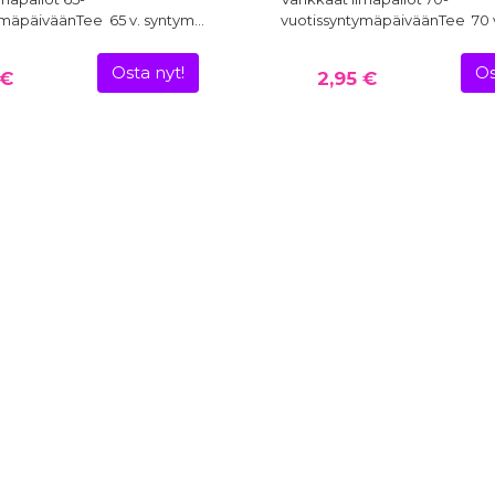
ymäpäiväänTee 65 v. syntym…
vuotissyntymäpäiväänTee 70 v
Osta nyt!
Os
 €
2,95 €