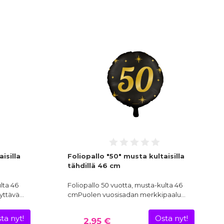
isilla
Foliopallo "50" musta kultaisilla
tähdillä 46 cm
lta 46
Foliopallo 50 vuotta, musta-kulta 46
äyttävä…
cmPuolen vuosisadan merkkipaalu…
ta nyt!
Osta nyt!
2,95 €