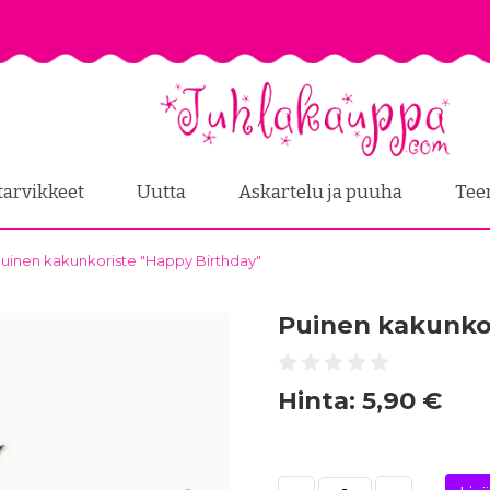
tarvikkeet
Uutta
Askartelu ja puuha
Tee
uinen kakunkoriste "Happy Birthday"
Puinen kakunkor
Hinta:
5,90 €