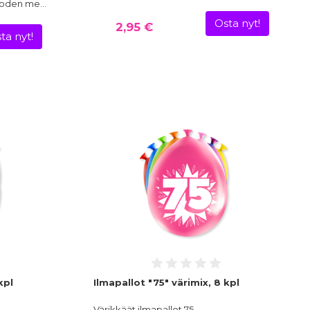
vuoden me…
Osta nyt!
2,95 €
ta nyt!
kpl
Ilmapallot "75" värimix, 8 kpl
Värikkäät ilmapallot 75-