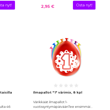
ta nyt!
Osta nyt!
2,95 €
aisilla
Ilmapallot "1" värimix, 8 kpl
Värikkäät ilmapallot 1-
ulta 46
vuotissyntymäpäiväänTee ensimmäi…