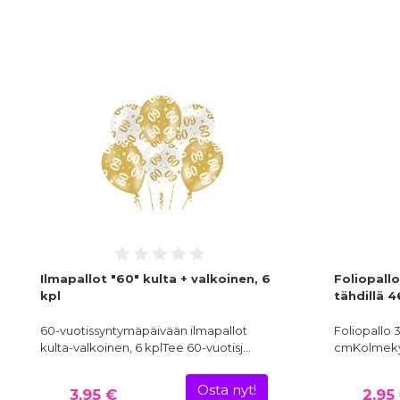
Ilmapallot "60" kulta + valkoinen, 6
Foliopallo
kpl
tähdillä 
60-vuotissyntymäpäivään ilmapallot
Foliopallo 
kulta-valkoinen, 6 kplTee 60-vuotisj…
cmKolmekym
Osta nyt!
3,95 €
2,95