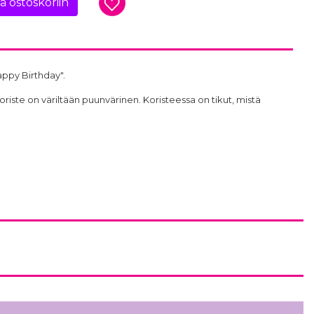
ää ostoskoriin
ppy Birthday".
oriste on väriltään puunvärinen. Koristeessa on tikut, mistä