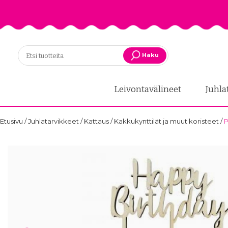
Haku
Leivontavälineet
Juhla
Etusivu
/
Juhlatarvikkeet
/
Kattaus
/
Kakkukynttilät ja muut koristeet
/
P