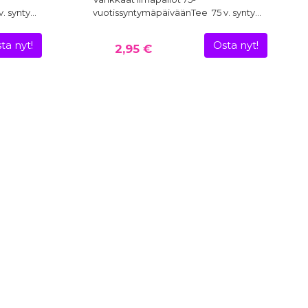
. synty…
vuotissyntymäpäiväänTee 75 v. synty…
ta nyt!
Osta nyt!
2,95 €