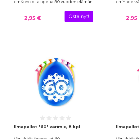
cmKunnioita upeaa 80 vuoden elämän…
cmYhdeksä
Osta nyt!
2,95 €
2,95
Ilmapallot "60" värimix, 8 kpl
Ilmapallot
Värikkäät ilmapallot 60-
Värikkäät i