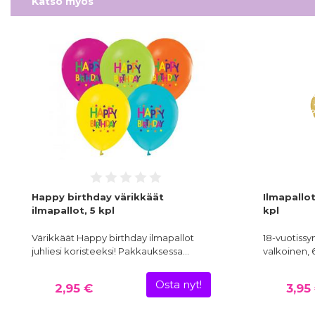
Katso myös
Happy birthday värikkäät
Ilmapallot
ilmapallot, 5 kpl
kpl
Värikkäät Happy birthday ilmapallot
18-vuotissy
juhliesi koristeeksi! Pakkauksessa…
valkoinen, 6
Osta nyt!
2,95 €
3,95