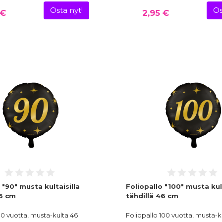
Osta nyt!
Os
 €
2,95 €
 "90" musta kultaisilla
Foliopallo "100" musta kult
46 cm
tähdillä 46 cm
90 vuotta, musta-kulta 46
Foliopallo 100 vuotta, musta-k