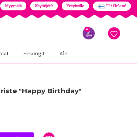
Myymälä
Käyttäjätili
Yrityksille
FI / Finland
0
mat
Sesongit
Ale
iste "Happy Birthday"