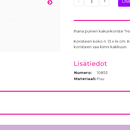
Lis
-
+
Ihana puinen kakunkoriste "Ha
Koristeen koko n. 13 x 14 cm. K
koristeen saa kiinni kakkuun.
Lisätiedot
Numero:
10853
Materiaali:
Puu