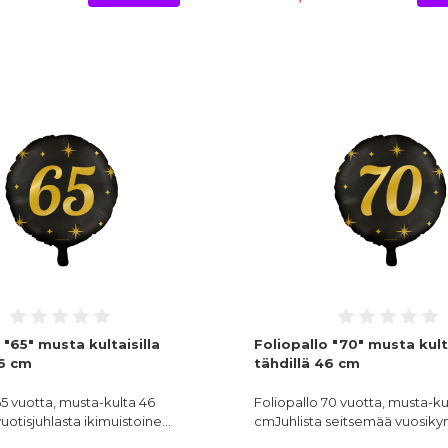
 "65" musta kultaisilla
Foliopallo "70" musta kulta
46 cm
tähdillä 46 cm
65 vuotta, musta-kulta 46
Foliopallo 70 vuotta, musta-ku
otisjuhlasta ikimuistoine…
cmJuhlista seitsemää vuosi