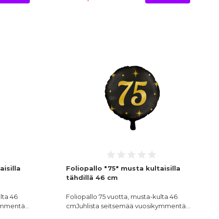
isilla
Foliopallo "75" musta kultaisilla
tähdillä 46 cm
lta 46
Foliopallo 75 vuotta, musta-kulta 46
kymmentä…
cmJuhlista seitsemää vuosikymmentä…