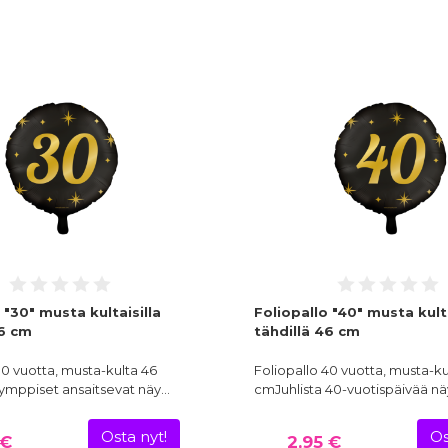
 "30" musta kultaisilla
Foliopallo "40" musta kulta
46 cm
tähdillä 46 cm
30 vuotta, musta-kulta 46
Foliopallo 40 vuotta, musta-ku
ppiset ansaitsevat näy…
cmJuhlista 40-vuotispäivää n
Osta nyt!
Os
 €
2,95 €