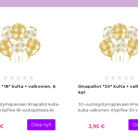
 "18" kulta + valkoinen, 6
Ilmapallot "30" kulta + val
kpl
ntymäpäivään ilmapallot kulta-
30-vuotissyntymäpäivään ilma
 kplTee 18-vuotisjuhlasta iki…
kulta-valkoinen, 6 kplTee 30-v
Osta nyt!
Os
 €
3,95 €