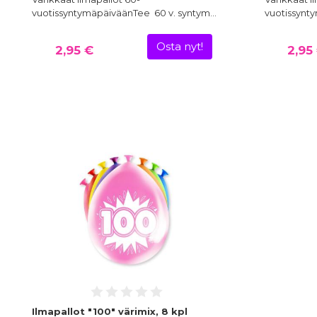
vuotissyntymäpäiväänTee 60 v. syntym…
vuotissynt
Osta nyt!
2,95 €
2,95
Ilmapallot "100" värimix, 8 kpl