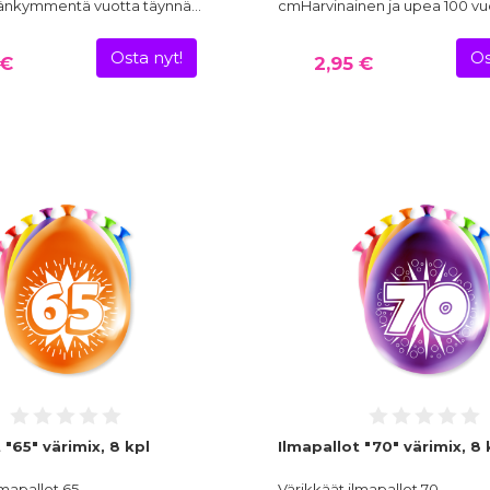
nkymmentä vuotta täynnä…
cmHarvinainen ja upea 100 
Osta nyt!
Os
 €
2,95 €
 "65" värimix, 8 kpl
Ilmapallot "70" värimix, 8 
lmapallot 65-
Värikkäät ilmapallot 70-