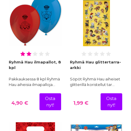
Ryhmä Hau ilmapallot, 8
Ryhmä Hau glittertarra-
kpl
arkki
Pakkauksessa 8 kpl Ryhmä
Söpöt Ryhmä Hau aiheiset
Hau aiheisia ilmapalloja…
glitterillä koristellut tar…
Osta
Osta
4,90 €
1,99 €
nyt!
nyt!