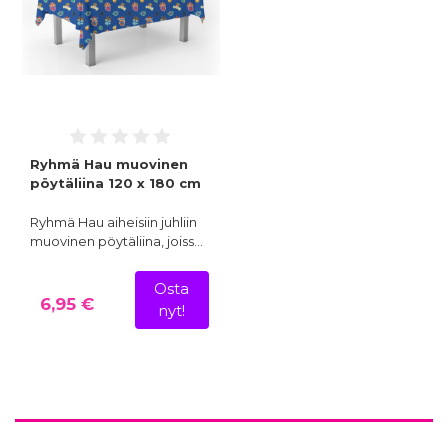
Ryhmä Hau muovinen
pöytäliina 120 x 180 cm
Ryhmä Hau aiheisiin juhliin
muovinen pöytäliina, joiss…
Osta
6,95 €
nyt!