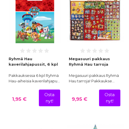
Ryhmä Hau
Megasuuri pakkaus
kaverilahjapussit, 6 kpl
Ryhmä Hau tarroja
Pakkauksessa 6 kpl Ryhmä
Megasuuri pakkaus Ryhmä
Hau-aiheisia kaverilahjapu…
Hau tarroja! Pakkaukse…
Osta
Osta
1,95 €
9,95 €
nyt!
nyt!