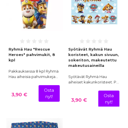
Ryhmä Hau "Rescue
Syötävät Ryhmä Hau
Heroes" pahvimukit, 8
koristeet, kakun sivuun,
kpl
sokeriton, makeutettu
makeutusaineilla
Pakkauksessa 8 kpl Ryhmä
Hau aiheisia pahvimukeja…
Syötävät Ryhmä Hau
aiheiset kakunkoristeet. P…
Osta
3,90 €
Osta
nyt!
3,90 €
nyt!