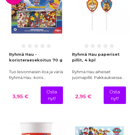
Ryhmä Hau -
Ryhmä Hau paperiset
koristeraesekoitus 70 g
pillit, 4 kpl
Tuo leivonnaisiin iloa ja väriä
Ryhmä Hau aiheiset
Ryhmä Hau -koris…
juomapillit. Pakkauksessa…
Osta
Osta
3,95 €
2,95 €
nyt!
nyt!