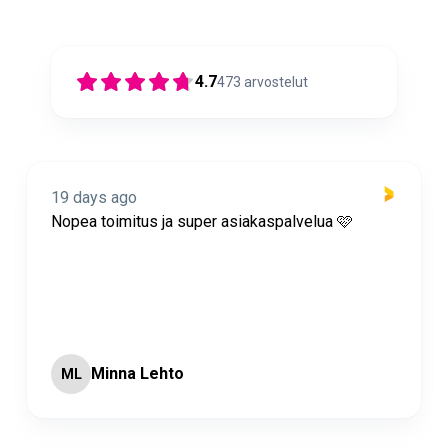
4.7
473
arvostelut
19 days ago
Nopea toimitus ja super asiakaspalvelua 🩷
Minna Lehto
ML
Page 2 of 60