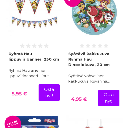
Ryhmä Hau
Syötävä kakkukuva
lippuviiribanneri 230 cm
Ryhmä Hau
Dinoelokuva, 20 cm
Ryhmä Hau aiheinen
lippuviiribanneri. Liput…
Syötävä vohvelinen
kakkukuva. Kuvan ha…
Osta
5,95 €
Osta
nyt!
4,95 €
nyt!
UUSI