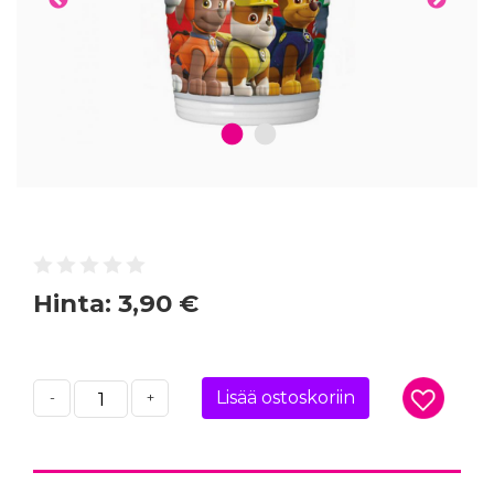
1
2
Hinta:
3,90 €
Lisää ostoskoriin
-
+