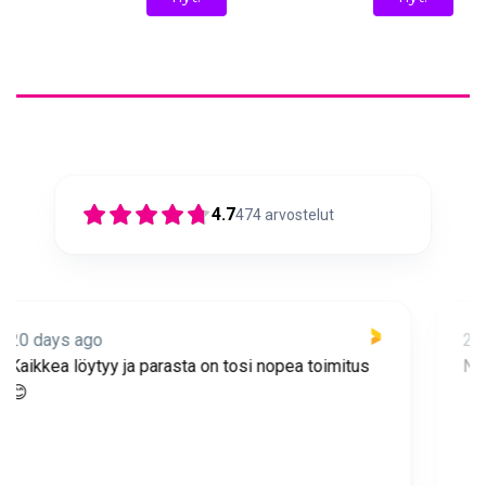
4.7
474
arvostelut
21 days ago
Nopea toimitus ja super asiakaspalvelua 🩷