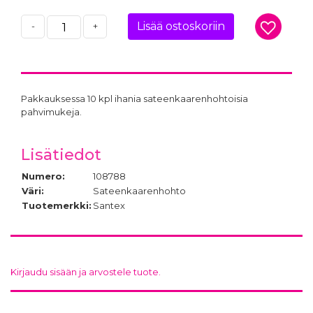
Lisää ostoskoriin
-
+
Pakkauksessa 10 kpl ihania sateenkaarenhohtoisia
pahvimukeja.
Lisätiedot
Numero:
108788
Väri:
Sateenkaarenhohto
Tuotemerkki:
Santex
Kirjaudu sisään ja arvostele tuote.