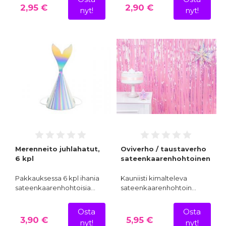
2,95 €
2,90 €
nyt!
nyt!
Merenneito juhlahatut,
Oviverho / taustaverho
6 kpl
sateenkaarenhohtoinen
Pakkauksessa 6 kpl ihania
Kauniisti kimalteleva
sateenkaarenhohtoisia…
sateenkaarenhohtoin…
Osta
Osta
3,90 €
5,95 €
nyt!
nyt!