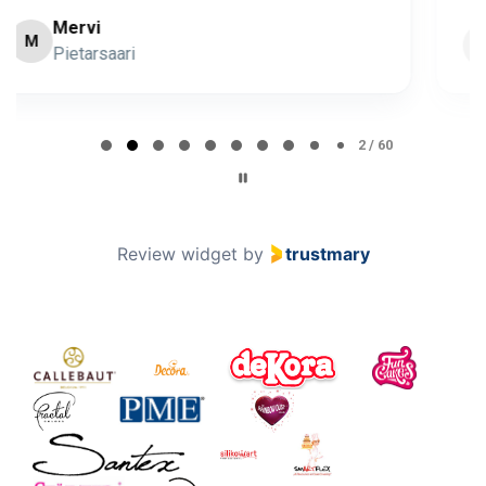
Minna Lehto
ML
Page 2 of 60
2 / 60
Review widget
by
trustmary