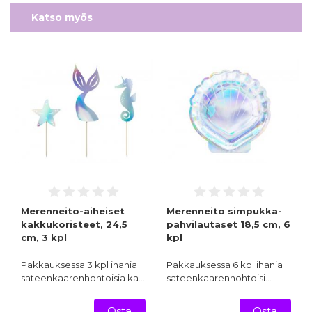
Katso myös
Merenneito-aiheiset
Merenneito simpukka-
kakkukoristeet, 24,5
pahvilautaset 18,5 cm, 6
cm, 3 kpl
kpl
Pakkauksessa 3 kpl ihania
Pakkauksessa 6 kpl ihania
sateenkaarenhohtoisia ka…
sateenkaarenhohtoisi…
Osta
Osta