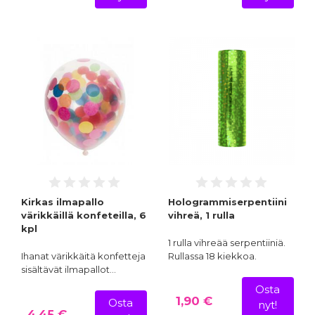
Kirkas ilmapallo
Hologrammiserpentiini
värikkäillä konfeteilla, 6
vihreä, 1 rulla
kpl
1 rulla vihreää serpentiiniä.
Ihanat värikkäitä konfetteja
Rullassa 18 kiekkoa.
sisältävät ilmapallot…
Osta
1,90 €
Osta
nyt!
4,45 €