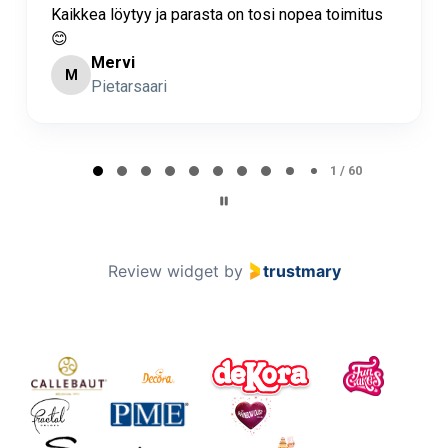
Kaikkea löytyy ja parasta on tosi nopea toimitus
😊
Mervi
M
Pietarsaari
Page 1 of 60
1 / 60
Review widget
by
trustmary