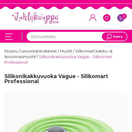
0
Haku
Etusivu
/
Leivontatarvikkeet
/
Muotit
/
Silikoniset kakku- &
leivonnaismuotit
/
Silikonikakkuvuoka Vague - Silikomart
Professional
Silikonikakkuvuoka Vague - Silikomart
Professional