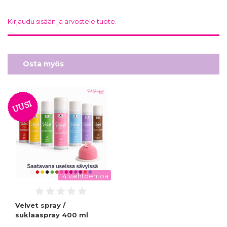
Kirjaudu sisään ja arvostele tuote.
Osta myös
UUSI
14 vaihtoehtoa
Velvet spray /
suklaaspray 400 ml