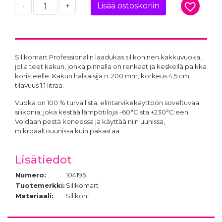
Lisää ostoskoriin
-
+
Silikomart Professionalin laadukas silikoninen kakkuvuoka,
jolla teet kakun, jonka pinnalla on renkaat ja keskellä paikka
koristeelle. Kakun halkaisija n. 200 mm, korkeus 4,5 cm,
tilavuus 1,1 litraa.
Vuoka on 100 % turvallista, elintarvikekäyttöön soveltuvaa
silikonia, joka kestää lämpötiloja -60°C:sta +230°C:een.
Voidaan pestä koneessa ja käyttää niin uunissa,
mikroaaltouunissa kuin pakastaa.
Lisätiedot
Numero:
104195
Tuotemerkki:
Silikomart
Materiaali:
Silikoni