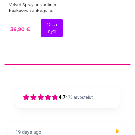
Velvet Spray on värillinen
kaakaovoisuihke, jolla…
Osta
36,90 €
nyt!
4.7
473
arvostelut
19 days ago