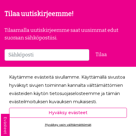
Tilaa uutiskirjeemme!
Tilaamalla uutiskirjeemme saat uusimmat edut
suoraan sähköpostiisi.
Tilaa
Seuraa meitä
Käytämme evästeitä sivullamme. Käyttämällä sivustoa
hyväksyt sivujen toiminnan kannalta välttämättömien
evästeiden käytön tietosuojaselosteemme ja tämän
evästeilmoituksen kuvauksen mukaisesti.
Hyväksyessäsi analytiikka- ja markkinointievästeet
Hyväksy evästeet
autat meitä mittaamaan ja analysoimaan
Evästeet
Hyväksy vain välttämättömät
verkkosivumme toimintaa ja käyttöä (Analytiikka ja
Ota yhteyttä
tilastot) sekä tarjoamaan sinulle sinua itseäsi