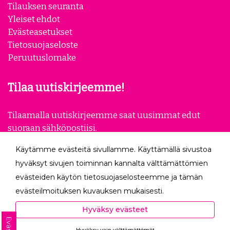
Tilauksen seuranta
Yleiset ehdot
Evästeasetukset
Tietosuojaseloste
Peruutuslomake
Tilaa uutiskirjeemme!
Tilaamalla uutiskirjeemme saat uusimmat edut
suoraan sähköpostiisi.
Käytämme evästeitä sivullamme. Käyttämällä sivustoa
Tilaa
hyväksyt sivujen toiminnan kannalta välttämättömien
evästeiden käytön tietosuojaselosteemme ja tämän
Seuraa meitä
evästeilmoituksen kuvauksen mukaisesti.
Hyväksyessäsi analytiikka- ja markkinointievästeet
Hyväksy evästeet
autat meitä mittaamaan ja analysoimaan
Hyväksy vain välttämättömät