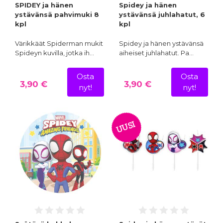
SPIDEY ja hänen
Spidey ja hänen
ystävänsä pahvimuki 8
ystävänsä juhlahatut, 6
kpl
kpl
Värikkäät Spiderman mukit
Spidey ja hänen ystävänsä
Spideyn kuvilla, jotka ih…
aiheiset juhlahatut. Pa…
Osta
Osta
3,90 €
3,90 €
nyt!
nyt!
UUSI