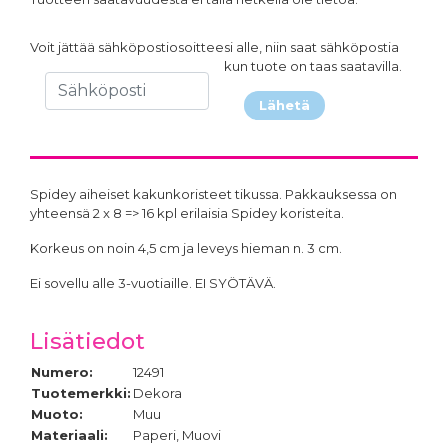
Voit jättää sähköpostiosoitteesi alle, niin saat sähköpostia
kun tuote on taas saatavilla.
Lähetä
Spidey aiheiset kakunkoristeet tikussa. Pakkauksessa on
yhteensä 2 x 8 => 16 kpl erilaisia Spidey koristeita.
Korkeus on noin 4,5 cm ja leveys hieman n. 3 cm.
Ei sovellu alle 3-vuotiaille. EI SYÖTÄVÄ.
Lisätiedot
Numero:
12491
Tuotemerkki:
Dekora
Muoto:
Muu
Materiaali:
Paperi, Muovi