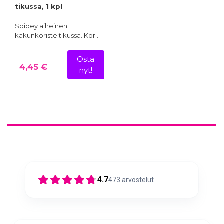
tikussa, 1 kpl
Spidey aiheinen
kakunkoriste tikussa. Kor…
Osta
4,45 €
nyt!
4.7
473
arvostelut