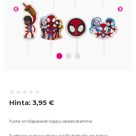
1
2
3
Hinta:
3,95 €
Tuote on tilapäisesti loppu varastostamme.
Tuotteen saatavuudesta ei tällä hetkellä ole tietoa.