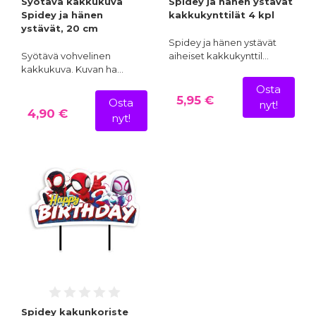
Syötävä kakkukuva
Spidey ja hänen ystävät
Spidey ja hänen
kakkukynttilät 4 kpl
ystävät, 20 cm
Spidey ja hänen ystävät
Syötävä vohvelinen
aiheiset kakkukynttil…
kakkukuva. Kuvan ha…
Osta
5,95 €
Osta
nyt!
4,90 €
nyt!
Spidey kakunkoriste