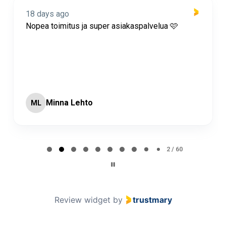
18 days ago
Nopea toimitus ja super asiakaspalvelua 🩷
Minna Lehto
ML
Page 2 of 60
2 / 60
Review widget
by
trustmary