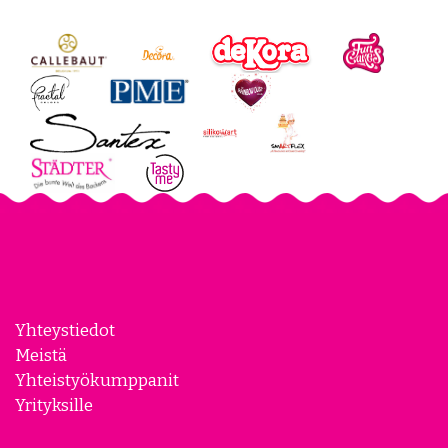
Yhteystiedot
Meistä
Yhteistyökumppanit
Yrityksille